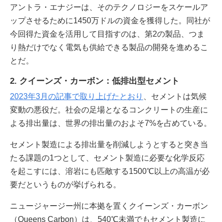
アントラ・エナジーは、そのテクノロジーをスケールア
ップさせるために1450万ドルの資金を獲得した。同社が
今回得た資金を活用して目指すのは、第2の製品、つま
り熱だけでなく電気も供給できる製品の開発を進めるこ
とだ。
2. クイーンズ・カーボン：低排出型セメント
2023年3月の記事で取り上げたとおり
、セメントは気候
変動の悪役だ。社会の足場となるコンクリートの生産に
よる排出量は、世界の排出量のおよそ7%を占めている。
セメント製造による排出量を削減しようとすると突き当
たる課題の1つとして、セメント製造に必要な化学反応
を起こすには、溶岩にも匹敵する1500℃以上の高温が必
要だというものが挙げられる。
ニュージャージー州に本拠を置くクイーンズ・カーボン
（Queens Carbon）は、540℃未満でもセメント製造に