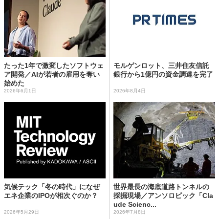
たった1年で激変したソフトウェ
モルゲンロット、三井住友信託
ア開発／AIが若者の雇用を奪い
銀行から1億円の資金調達を完了
始めた
2026年6月1日
2026年8月4日
気候テック「冬の時代」になぜ
世界最長の海底道路トンネルの
エネ企業のIPOが相次ぐのか？
採掘現場／アンソロピック「Cla
ude Scienc...
2026年5月29日
2026年7月8日