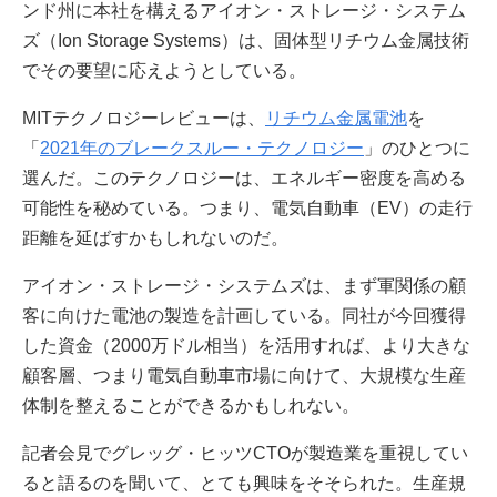
ンド州に本社を構えるアイオン・ストレージ・システム
ズ（Ion Storage Systems）は、固体型リチウム金属技術
でその要望に応えようとしている。
MITテクノロジーレビューは、
リチウム金属電池
を
「
2021年のブレークスルー・テクノロジー
」のひとつに
選んだ。このテクノロジーは、エネルギー密度を高める
可能性を秘めている。つまり、電気自動車（EV）の走行
距離を延ばすかもしれないのだ。
アイオン・ストレージ・システムズは、まず軍関係の顧
客に向けた電池の製造を計画している。同社が今回獲得
した資金（2000万ドル相当）を活用すれば、より大きな
顧客層、つまり電気自動車市場に向けて、大規模な生産
体制を整えることができるかもしれない。
記者会見でグレッグ・ヒッツCTOが製造業を重視してい
ると語るのを聞いて、とても興味をそそられた。生産規