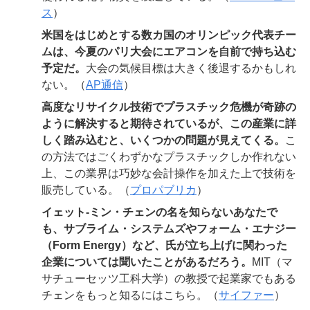
ス
）
米国をはじめとする数カ国のオリンピック代表チー
ムは、今夏のパリ大会にエアコンを自前で持ち込む
予定だ。
大会の気候目標は大きく後退するかもしれ
ない。（
AP通信
）
高度なリサイクル技術でプラスチック危機が奇跡の
ように解決すると期待されているが、この産業に詳
しく踏み込むと、いくつかの問題が見えてくる。
こ
の方法ではごくわずかなプラスチックしか作れない
上、この業界は巧妙な会計操作を加えた上で技術を
販売している。（
プロパブリカ
）
イェット‐ミン・チェンの名を知らないあなたで
も、サブライム・システムズやフォーム・エナジー
（Form Energy）など、氏が立ち上げに関わった
企業については聞いたことがあるだろう。
MIT（マ
サチューセッツ工科大学）の教授で起業家でもある
チェンをもっと知るにはこちら。（
サイファー
）