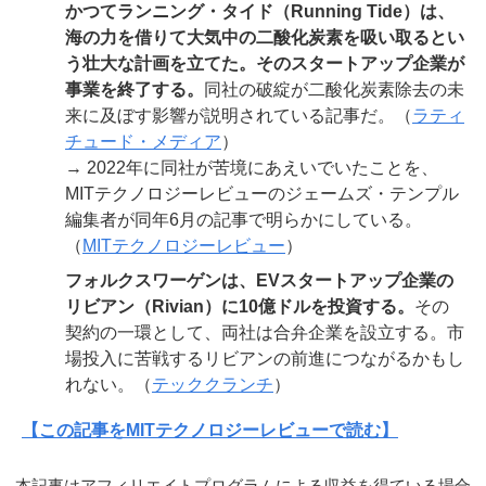
かつてランニング・タイド（Running Tide）は、
海の力を借りて大気中の二酸化炭素を吸い取るとい
う壮大な計画を立てた。そのスタートアップ企業が
事業を終了する。
同社の破綻が二酸化炭素除去の未
来に及ぼす影響が説明されている記事だ。（
ラティ
チュード・メディア
）
→ 2022年に同社が苦境にあえいでいたことを、
MITテクノロジーレビューのジェームズ・テンプル
編集者が同年6月の記事で明らかにしている。
（
MITテクノロジーレビュー
）
フォルクスワーゲンは、EVスタートアップ企業の
リビアン（Rivian）に10億ドルを投資する。
その
契約の一環として、両社は合弁企業を設立する。市
場投入に苦戦するリビアンの前進につながるかもし
れない。（
テッククランチ
）
【この記事をMITテクノロジーレビューで読む】
本記事はアフィリエイトプログラムによる収益を得ている場合