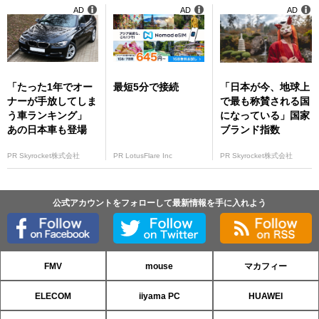
AD
AD
AD
「たった1年でオー
最短5分で接続
「日本が今、地球上
ナーが手放してしま
で最も称賛される国
う車ランキング」
になっている」国家
あの日本車も登場
ブランド指数
PR Skyrocket株式会社
PR LotusFlare Inc
PR Skyrocket株式会社
公式アカウントをフォローして最新情報を手に入れよう
FMV
mouse
マカフィー
ELECOM
iiyama PC
HUAWEI