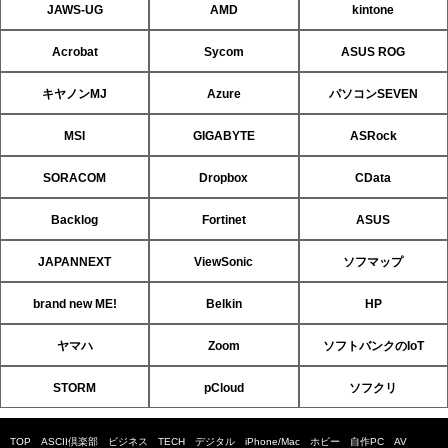
JAWS-UG
AMD
kintone
Acrobat
Sycom
ASUS ROG
キヤノンMJ
Azure
パソコンSEVEN
MSI
GIGABYTE
ASRock
SORACOM
Dropbox
CData
Backlog
Fortinet
ASUS
JAPANNEXT
ViewSonic
ソフマップ
brand new ME!
Belkin
HP
ヤマハ
Zoom
ソフトバンクのIoT
STORM
pCloud
ソフクリ
TOP
ASCII倶楽部
ビジネス
TECH
デジタル
iPhone/Mac
ホビー
自作PC
AV