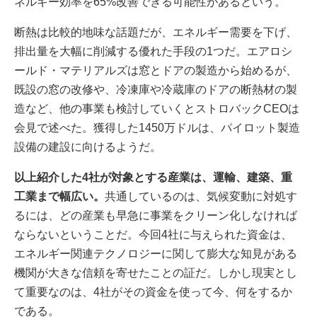
ネルギー効率を65%改善できる可能性があるという。
断熱は比較的地味な話題だが、エネルギー需要を下げ、
排出量を大幅に削減する優れた手段の1つだ。エアロシ
ールド・マテリアルズは窓とドアの製造から始めるが、
既設の窓の改修や、冷凍庫や冷蔵庫のドアの断熱材の製
造など、他の事業も検討していくとストロバックCEOは
会見で述べた。獲得した1450万ドルは、パイロット製造
設備の建設に向けるようだ。
以上紹介した4社が対象とする産業は、運輸、建築、重
工業まで幅広い。
共通しているのは、気候変動に対処す
るには、どの産業も早急に事業をクリーン化しなければ
ならないということだ。今回4社に与えられた資金は、
エネルギー関連テクノロジーに関して膨大な知見がある
機関が大きな信頼を寄せたことの証だ。しかし現実とし
て重要なのは、4社がその資金を使って今、何をするか
である。