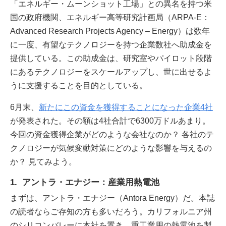
「エネルギー・ムーンショット工場」との異名を持つ米
国の政府機関、エネルギー高等研究計画局（ARPA-E：
Advanced Research Projects Agency – Energy）は数年
に一度、有望なテクノロジーを持つ企業数社へ助成金を
提供している。この助成金は、研究室やパイロット段階
にあるテクノロジーをスケールアップし、世に出せるよ
うに支援することを目的としている。
6月末、
新たにこの資金を獲得することになった企業4社
が発表された。その額は4社合計で6300万ドルあまり。
今回の資金獲得企業がどのような会社なのか？ 各社のテ
クノロジーが気候変動対策にどのような影響を与えるの
か？ 見てみよう。
1. アントラ・エナジー：産業用熱電池
まずは、アントラ・エナジー（Antora Energy）だ。本誌
の読者ならご存知の方も多いだろう。カリフォルニア州
のシリコンバレーに本社を置き、重工業用の熱電池を製