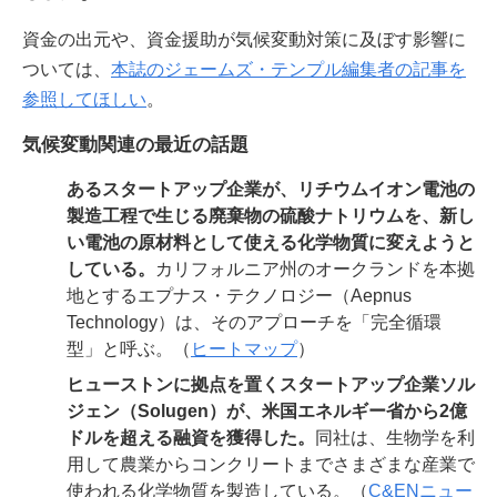
資金の出元や、資金援助が気候変動対策に及ぼす影響に
ついては、
本誌のジェームズ・テンプル編集者の記事を
参照してほしい
。
気候変動関連の最近の話題
あるスタートアップ企業が、リチウムイオン電池の
製造工程で生じる廃棄物の硫酸ナトリウムを、新し
い電池の原材料として使える化学物質に変えようと
している。
カリフォルニア州のオークランドを本拠
地とするエプナス・テクノロジー（Aepnus
Technology）は、そのアプローチを「完全循環
型」と呼ぶ。（
ヒートマップ
）
ヒューストンに拠点を置くスタートアップ企業ソル
ジェン（Solugen）
が、米国エネルギー省から2億
ドルを超える融資を獲得した。
同社は、生物学を利
用して農業からコンクリートまでさまざまな産業で
使われる化学物質を製造している。（
C&ENニュー