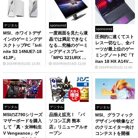
デジタル
sponsored
sponsored
MSI、ホワイトデザ
一度画面を見たら液
圧倒的に速くてスト
インのゲーミングデ
晶では満足できなく
レス一切なし、全パ
スクトップPC「Infi
なる…究極のゲーミ
ーツが最上位のゲー
nite S3 14NUE7-18
ングディスプレー
ミングノートPC「T
41JP」
「MPG 321URX QD
itan 18 HX A14V」
-OLED」のヤバさを
2024年06月13日 13:30
2024年06月18日 11:00
シリーズ徹底レビュ
2024年06月21日 11:00
レビュー
ー
デジタル
デジタル
デジタル
MSIのZ790シリーズ
品揃え拡充！ 「パ
MSI、グラフィック
マザーボードを購入
ソコン工房 熊本
デザインや映像など
して「真・女神転生
店」リニューアルオ
のクリエイター向け
V Vengeance」ゲ
ープン
コンテストを開催