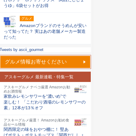
うゆ」6袋セットがお得
グルメ
Amazonブランドのそうめんが安い
って知ってた？ 実はあの老舗メーカー製造
だった
Tweets by ascii_gourmet
グルメ情報お寄せください
アスキーグルメ 最新連載・特集一覧
アスキーグルメ ナベコ厳選 Amazonお勧
めお酒情報
家飲みレモンサワーを“濃いめ”で
楽しむ！ 「こだわり酒場のレモンサワーの
素」12本が13％オフ
アスキーグルメ厳選！ Amazonお勧め食
品セール情報
関西限定の味をおやつ棚に！ 堅あ
げポテト・ポテトチップス「関西だししょ