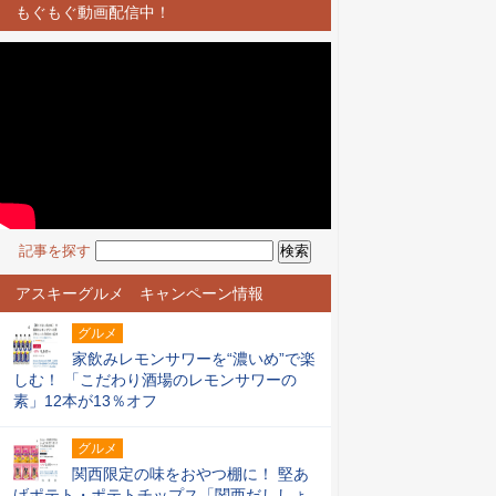
もぐもぐ動画配信中！
記事を探す
アスキーグルメ キャンペーン情報
グルメ
家飲みレモンサワーを“濃いめ”で楽
しむ！ 「こだわり酒場のレモンサワーの
素」12本が13％オフ
グルメ
関西限定の味をおやつ棚に！ 堅あ
げポテト・ポテトチップス「関西だししょ