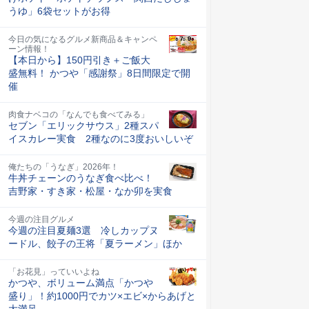
うゆ」6袋セットがお得
今日の気になるグルメ新商品＆キャンペ
ーン情報！
【本日から】150円引き＋ご飯大
盛無料！ かつや「感謝祭」8日間限定で開
催
肉食ナベコの「なんでも食べてみる」
セブン「エリックサウス」2種スパ
イスカレー実食 2種なのに3度おいしいぞ
俺たちの「うなぎ」2026年！
牛丼チェーンのうなぎ食べ比べ！
吉野家・すき家・松屋・なか卯を実食
今週の注目グルメ
今週の注目夏麺3選 冷しカップヌ
ードル、餃子の王将「夏ラーメン」ほか
「お花見」っていいよね
かつや、ボリューム満点「かつや
盛り」！約1000円でカツ×エビ×からあげと
大満足