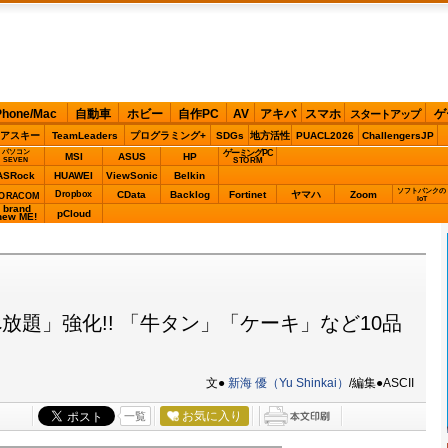
Phone/Mac
自動車
ホビー
自作PC
AV
アキバ
スマホ
ゲ
スタートアップ
アスキー
TeamLeaders
プログラミング+
SDGs
地方活性
PUACL2026
ChallengersJP
パソコン
ゲーミングPC
MSI
ASUS
HP
STORM
SEVEN
ASRock
HUAWEI
ViewSonic
Belkin
ソフトバンクの
Dropbox
CData
Backlog
Fortinet
ヤマハ
Zoom
ORACOM
IoT
brand
pCloud
new ME!
題」強化!! 「牛タン」「ケーキ」など10品
文●
新海 優（Yu Shinkai）
/編集●ASCII
お気に入り
一覧