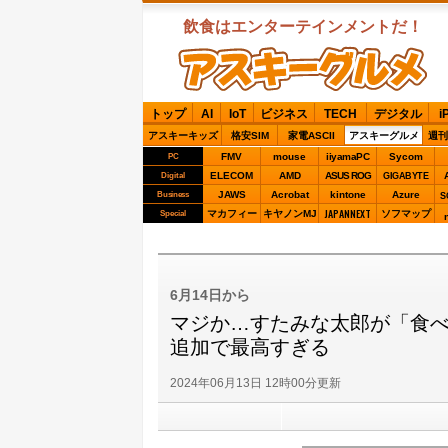
飲食はエンターテインメントだ！
ASCIIグルメ
トップ
AI
IoT
ビジネス
TECH
デジタル
i
アスキーキッズ
格安SIM
家電ASCII
アスキーグルメ
週刊
FMV
mouse
iiyamaPC
Sycom
PC
ELECOM
AMD
ASUS ROG
Digital
GIGABYTE
JAWS
Acrobat
kintone
Azure
Business
S
JAPANNEXT
マカフィー
キヤノンMJ
ソフマップ
Special
6月14日から
マジか…すたみな太郎が「食べ放
追加で最高すぎる
2024年06月13日 12時00分更新