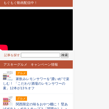
もぐもぐ動画配信中！
記事を探す
アスキーグルメ キャンペーン情報
グルメ
家飲みレモンサワーを“濃いめ”で楽
しむ！ 「こだわり酒場のレモンサワーの
素」12本が13％オフ
グルメ
関西限定の味をおやつ棚に！ 堅あ
げポテト・ポテトチップス「関西だししょ