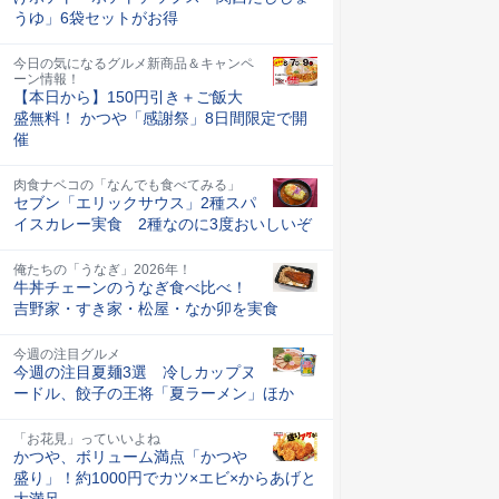
うゆ」6袋セットがお得
今日の気になるグルメ新商品＆キャンペ
ーン情報！
【本日から】150円引き＋ご飯大
盛無料！ かつや「感謝祭」8日間限定で開
催
肉食ナベコの「なんでも食べてみる」
セブン「エリックサウス」2種スパ
イスカレー実食 2種なのに3度おいしいぞ
俺たちの「うなぎ」2026年！
牛丼チェーンのうなぎ食べ比べ！
吉野家・すき家・松屋・なか卯を実食
今週の注目グルメ
今週の注目夏麺3選 冷しカップヌ
ードル、餃子の王将「夏ラーメン」ほか
「お花見」っていいよね
かつや、ボリューム満点「かつや
盛り」！約1000円でカツ×エビ×からあげと
大満足