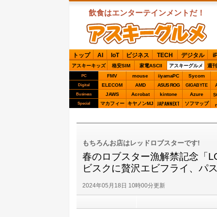
飲食はエンターテインメントだ！
ASCIIグルメ
トップ
AI
IoT
ビジネス
TECH
デジタル
i
アスキーキッズ
格安SIM
家電ASCII
アスキーグルメ
週刊
FMV
mouse
iiyamaPC
Sycom
PC
ELECOM
AMD
ASUS ROG
Digital
GIGABYTE
JAWS
Acrobat
kintone
Azure
Business
S
JAPANNEXT
マカフィー
キヤノンMJ
ソフマップ
Special
もちろんお店はレッドロブスターです!
春のロブスター漁解禁記念「LOBS
ビスクに贅沢エビフライ、パ
2024年05月18日 10時00分更新