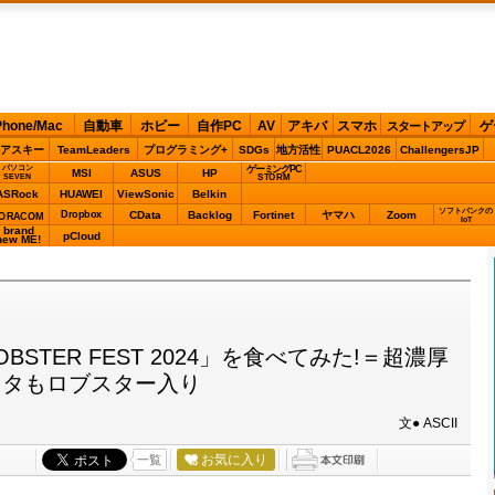
Phone/Mac
自動車
ホビー
自作PC
AV
アキバ
スマホ
ゲ
スタートアップ
アスキー
TeamLeaders
プログラミング+
SDGs
地方活性
PUACL2026
ChallengersJP
パソコン
ゲーミングPC
MSI
ASUS
HP
STORM
SEVEN
ASRock
HUAWEI
ViewSonic
Belkin
ソフトバンクの
Dropbox
CData
Backlog
Fortinet
ヤマハ
Zoom
ORACOM
IoT
brand
pCloud
new ME!
TER FEST 2024」を食べてみた!＝超濃厚
スタもロブスター入り
文● ASCII
お気に入り
一覧