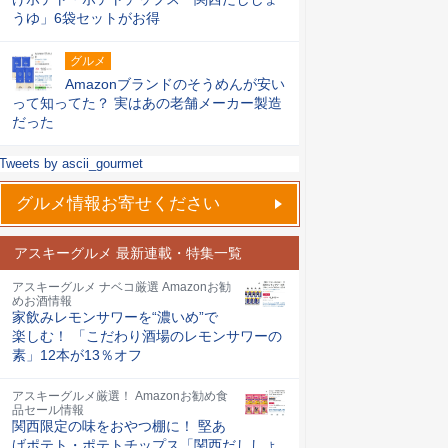
うゆ」6袋セットがお得
グルメ
Amazonブランドのそうめんが安い
って知ってた？ 実はあの老舗メーカー製造
だった
Tweets by ascii_gourmet
グルメ情報お寄せください
アスキーグルメ 最新連載・特集一覧
アスキーグルメ ナベコ厳選 Amazonお勧
めお酒情報
家飲みレモンサワーを“濃いめ”で
楽しむ！ 「こだわり酒場のレモンサワーの
素」12本が13％オフ
アスキーグルメ厳選！ Amazonお勧め食
品セール情報
関西限定の味をおやつ棚に！ 堅あ
げポテト・ポテトチップス「関西だししょ