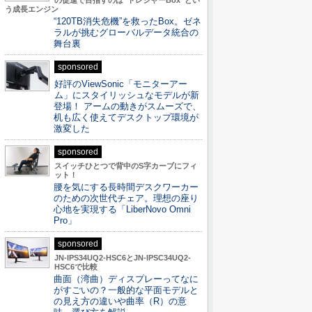
の促進で目指すのは“トレジャーBox”とい
う成長エンジン
“120TB消失危機”を救ったBox。ゼネ
ラルが挑むグローバルデータ統合の
舞台裏
sponsored
好評のViewSonic「モニターアー
ム」にスタイリッシュなモデルが新
登場！ アームの動きがスムーズで、
机も広く使えてデスクトップ環境が
激変した
sponsored
スイッチひとつで背中のS字カーブにフィ
ット！
腰を気にする長時間デスクワーカー
のための次世代チェア。理想の座り
心地を実現する「LiberNovo Omni
Pro」
sponsored
JN-IPS34UQ2-HSC6とJN-IPSC34UQ2-
HSC6で比較
曲面（湾曲）ディスプレーってなに
がすごいの？一般的な平面モデルと
の見え方の違いや曲率（R）の意