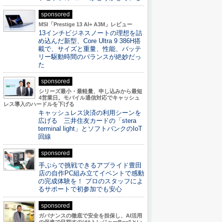
sponsored
MSI「Prestige 13 AI+ A3M」レビュー
13インチビジネスノートの理想を詰
め込んだ新型、Core Ultra 9 386H搭
載で、サイズと重量、性能、バッテ
リー駆動時間のバランスが絶妙だっ
た
sponsored
シリーズ最小・最軽量、申し込みから最短
4営業日。モバイル通信対応でキャッシュ
レス導入のハードルを下げる
キャッシュレス決済の利用シーンを
広げる 三井住友カードの「stera
terminal light」とソフトバンクのIoT
回線
sponsored
手ぶらで挑戦できるアプライド豊田
店の自作PC組み立てイベントで感動
の完成体験を！ プロのスタッフによ
るサポートで初参加でも安心
sponsored
ガバナンスの徹底で安全を担保し、AI活用