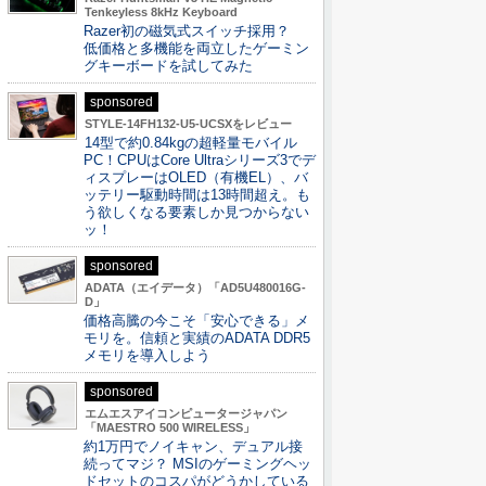
Tenkeyless 8kHz Keyboard
Razer初の磁気式スイッチ採用？
低価格と多機能を両立したゲーミン
グキーボードを試してみた
sponsored
STYLE-14FH132-U5-UCSXをレビュー
14型で約0.84kgの超軽量モバイル
PC！CPUはCore Ultraシリーズ3でデ
ィスプレーはOLED（有機EL）、バ
ッテリー駆動時間は13時間超え。も
う欲しくなる要素しか見つからない
ッ！
sponsored
ADATA（エイデータ）「AD5U480016G-
D」
価格高騰の今こそ「安心できる」メ
モリを。信頼と実績のADATA DDR5
メモリを導入しよう
sponsored
エムエスアイコンピュータージャパン
「MAESTRO 500 WIRELESS」
約1万円でノイキャン、デュアル接
続ってマジ？ MSIのゲーミングヘッ
ドセットのコスパがどうかしている