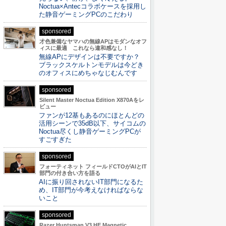
Noctua×Antecコラボケースを採用し
た静音ゲーミングPCのこだわり
sponsored
才色兼備なヤマハの無線APはモダンなオフ
ィスに最適 これなら違和感なし！
無線APにデザインは不要ですか？
ブラックスケルトンモデルは今どき
のオフィスにめちゃなじむんです
sponsored
Silent Master Noctua Edition X870Aをレ
ビュー
ファンが12基もあるのにほとんどの
活用シーンで35dB以下、サイコムの
Noctua尽くし静音ゲーミングPCが
すごすぎた
sponsored
フォーティネット フィールドCTOがAIとIT
部門の付き合い方を語る
AIに振り回されないIT部門になるた
め、IT部門が今考えなければならな
いこと
sponsored
Razer Huntsman V3 HE Magnetic