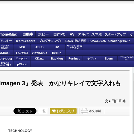
Phone/Mac
自動車
ホビー
自作PC
AV
アキバ
スマホ
ゲ
スタートアップ
アスキー
TeamLeaders
プログラミング+
SDGs
地方活性
PUACL2026
ChallengersJP
パソコン
ゲーミングPC
MSI
ASUS
HP
STORM
SEVEN
ASRock
HUAWEI
ViewSonic
Belkin
ソフトバンクの
Dropbox
CData
Backlog
Fortinet
ヤマハ
Zoom
ORACOM
IoT
brand
pCloud
new ME!
magen 3」発表 かなりキレイで文字入れも
文● 田口和裕
お気に入り
一覧