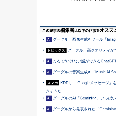
グーグル、画像生成AIツール「Ima
AI
グーグル、高クオリティかつ
トピックス
まるで“いけない話ができるChatGPT
AI
グーグルの音楽生成AI「Music AI 
AI
KDDI、「Googleメッセー
スマホ
きそうだ
グーグルのAI「Gemini○○」い
AI
グーグルから発表された「Gemini
AI