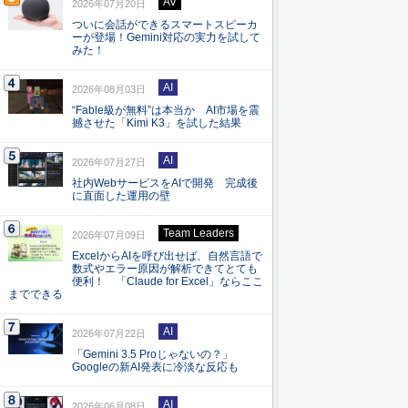
AV
2026年07月20日
ついに会話ができるスマートスピーカ
ーが登場！Gemini対応の実力を試して
みた！
AI
2026年08月03日
“Fable級が無料”は本当か AI市場を震
撼させた「Kimi K3」を試した結果
AI
2026年07月27日
社内WebサービスをAIで開発 完成後
に直面した運用の壁
Team Leaders
2026年07月09日
ExcelからAIを呼び出せば、自然言語で
数式やエラー原因が解析できてとても
便利！ 「Claude for Excel」ならここ
までできる
AI
2026年07月22日
「Gemini 3.5 Proじゃないの？」
Googleの新AI発表に冷淡な反応も
AI
2026年06月08日