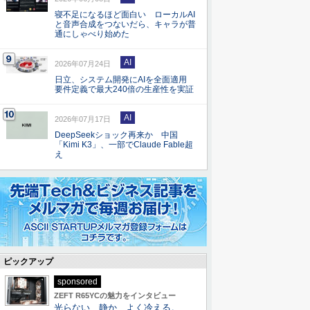
寝不足になるほど面白い ローカルAI
と音声合成をつないだら、キャラが普
通にしゃべり始めた
AI
2026年07月24日
日立、システム開発にAIを全面適用
要件定義で最大240倍の生産性を実証
AI
2026年07月17日
DeepSeekショック再来か 中国
「Kimi K3」、一部でClaude Fable超
え
ピックアップ
sponsored
ZEFT R65YCの魅力をインタビュー
光らない、静か、よく冷える。