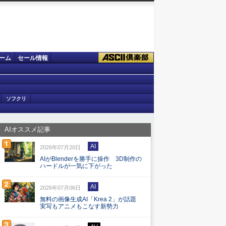
ーム
セール情報
ソフクリ
AIオススメ記事
AI
2026年07月20日
AIがBlenderを勝手に操作 3D制作の
ハードルが一気に下がった
AI
2026年07月06日
無料の画像生成AI「Krea 2」が話題
実写もアニメもこなす新勢力