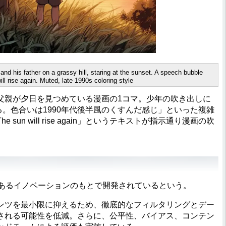
is father on a grassy hill, staring at the sunset. A speech bubble
l rise again. Muted, late 1990s coloring style
親が夕日を見つめている漫画の1コマ。少年の吹き出しに
n"と書かれている。色合いは1990年代後半風のくすんだ感じ」といった複雑
un will rise again」というテキストが指示通り漫画の吹
責任あるイノベーションのもとで開発されているという。
ツを最小限に抑えるため、徹底的なフィルタリングとデー
される可能性を低減。さらに、公平性、バイアス、コンテン