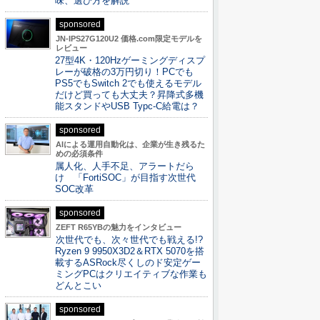
味、選び方を解説
sponsored
JN-IPS27G120U2 価格.com限定モデルを
レビュー
27型4K・120Hzゲーミングディスプ
レーが破格の3万円切り！PCでも
PS5でもSwitch 2でも使えるモデル
だけど買っても大丈夫？昇降式多機
能スタンドやUSB Typc-C給電は？
sponsored
AIによる運用自動化は、企業が生き残るた
めの必須条件
属人化、人手不足、アラートだら
け 「FortiSOC」が目指す次世代
SOC改革
sponsored
ZEFT R65YBの魅力をインタビュー
次世代でも、次々世代でも戦える!?
Ryzen 9 9950X3D2＆RTX 5070を搭
載するASRock尽くしのド安定ゲー
ミングPCはクリエイティブな作業も
どんとこい
sponsored