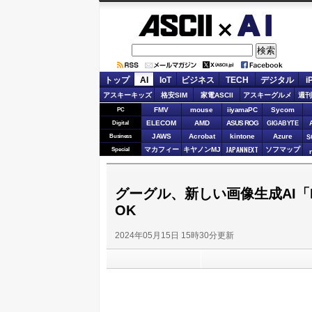
ASCII.jp
AI
トップ
AI
IoT
ビジネス
TECH
デジタル
i
アスキーキッズ
格安SIM
家電ASCII
アスキーグルメ
週刊
FMV
mouse
iiyamaPC
Sycom
PC
ELECOM
AMD
ASUS ROG
Digital
GIGABYTE
JAWS
Acrobat
kintone
Azure
Business
S
JAPANNEXT
マカフィー
キヤノンMJ
ソフマップ
Special
グーグル、新しい画像生成AI「I
OK
2024年05月15日 15時30分更新