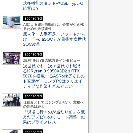
式多機能スタンドやUSB Typc-C
給電は？
sponsored
AIによる運用自動化は、企業が生き残
るための必須条件
属人化、人手不足、アラートだら
け 「FortiSOC」が目指す次世代
SOC改革
sponsored
ZEFT R65YBの魅力をインタビュー
次世代でも、次々世代でも戦え
る!?Ryzen 9 9950X3D2＆RTX
5070を搭載するASRock尽くしの
ド安定ゲーミングPCはクリエイ
ティブな作業もどんとこい
sponsored
仕組みとしてはシンプルだが、業務へ
の効果は絶大
「現場に行くのが当たり前」を変
えたアズビルのリモート調整 効
果はプライスレス
sponsored