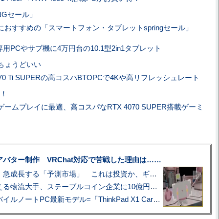
INGセール」
におすすめの「スマートフォン・タブレットspringセール」
用PCやサブ機に4万円台の10.1型2in1タブレット
がちょうどいい
4070 Ti SUPERの高コスパBTOPCで4Kや高リフレッシュレート
！
ゲームプレイに最適、高コスパなRTX 4070 SUPER搭載ゲーミ
uberアバター制作 VRChat対応で苦戦した理由は……
プロ野球も対象に、急成長する「予測市場」 これは投資か、ギャンブルか
アマゾン配送を支える物流大手、ステーブルコイン企業に10億円投資のワケ
あこがれの旗艦モバイルノートPC最新モデル=「ThinkPad X1 Carbon Gen 14 Aura Edition」実機レビュー