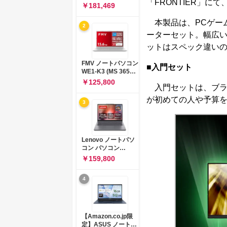
「FRONTIER」
コン 15-fd 15.6イン
￥181,469
チ インテル Core 5
120U メモリ16GB
本製品は、PCゲー
2
SSD512GB
ーターセット。幅広い
Windows 11
Microsoft Office
ットはスペック違いの
2024搭載 WPS
Office搭載 カメラシ
FMV ノートパソコン
■入門セット
ャッター 指紋認証 薄
WE1-K3 (MS 365
型 Copilotキー搭載
Personal/Copilotキ
￥125,800
ナチュラルシルバー
入門セットは、ブラ
ー搭載/Win 11/15.6
(BJ0M5PA-AAAI)
型/Core
が初めての人や予算
3
i5/16GB/SSD
512GB/ホワイト)
FMVWK3E15W_AZ
Lenovo ノートパソ
コン パソコン
IdeaPad Slim 3 14.0
￥159,800
インチ AMD
Ryzen™ 5 8640HS
4
メモリ16GB
SSD512GB
Microsoft 365 試用
版 Windows11 バッ
テリー駆動12.6時間
【Amazon.co.jp限
重量1.39kg ルナグレ
定】ASUS ノートパ