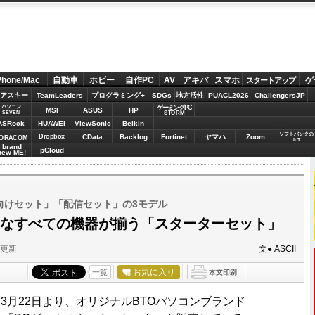
Phone/Mac
自動車
ホビー
自作PC
AV
アキバ
スマホ
ゲ
スタートアップ
アスキー
TeamLeaders
プログラミング+
SDGs
地方活性
PUACL2026
ChallengersJP
パソコン
ゲーミングPC
MSI
ASUS
HP
STORM
SEVEN
ASRock
HUAWEI
ViewSonic
Belkin
ソフトバンクの
Dropbox
CData
Backlog
Fortinet
ヤマハ
Zoom
ORACOM
IoT
brand
pCloud
new ME!
向けセット」「配信セット」の3モデル
要なすべての機器が揃う「スターターセット」
分更新
文● ASCII
お気に入り
一覧
月22日より、オリジナルBTOパソコンブランド