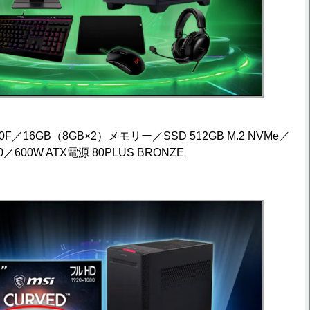
400F／16GB（8GB×2）メモリー／SSD 512GB M.2 NVMe／
00／600W ATX電源 80PLUS BRONZE