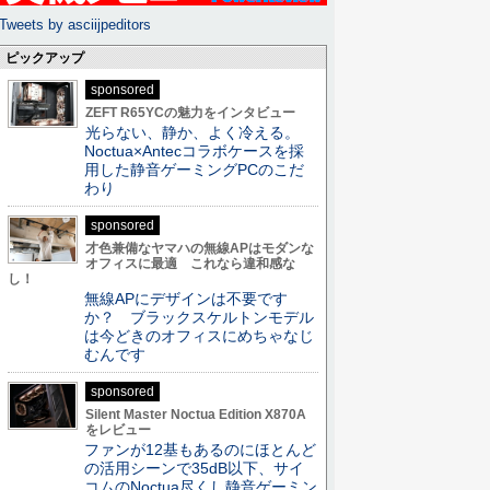
Tweets by asciijpeditors
ピックアップ
sponsored
ZEFT R65YCの魅力をインタビュー
光らない、静か、よく冷える。
Noctua×Antecコラボケースを採
用した静音ゲーミングPCのこだ
わり
sponsored
才色兼備なヤマハの無線APはモダンな
オフィスに最適 これなら違和感な
し！
無線APにデザインは不要です
か？ ブラックスケルトンモデル
は今どきのオフィスにめちゃなじ
むんです
sponsored
Silent Master Noctua Edition X870A
をレビュー
ファンが12基もあるのにほとんど
の活用シーンで35dB以下、サイ
コムのNoctua尽くし静音ゲーミン