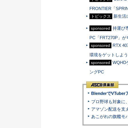
FRONTIER「SPR
新生活
トピックス
持運び専
sponsored
PC「FRT270P」
RTX 
sponsored
環境をゲットしよう
WQHD
sponsored
ングPC
BlenderでVT