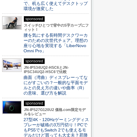
で、机も広く使えてデスクトップ
環境が激変した
sponsored
スイッチひとつで背中のS字カーブにフ
ィット！
腰を気にする長時間デスクワーカ
ーのための次世代チェア。理想の
座り心地を実現する「LiberNovo
Omni Pro」
sponsored
JN-IPS34UQ2-HSC6とJN-
IPSC34UQ2-HSC6で比較
曲面（湾曲）ディスプレーってな
にがすごいの？一般的な平面モデ
ルとの見え方の違いや曲率（R）
の意味、選び方を解説
sponsored
JN-IPS27G120U2 価格.com限定モデ
ルをレビュー
27型4K・120Hzゲーミングディス
プレーが破格の3万円切り！PCで
もPS5でもSwitch 2でも使えるモ
デルだけど買っても大丈夫？昇降