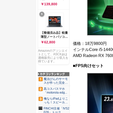
ー 83K9003JJP ノー
ソコン Vivobook 15
￥139,800
トPC
M1502NAQ 15.6イ
ンチ AMD Ryzen 7
5
170 メモリ16GB
SSD 512GB
Microsoft 365
Personal (24か月版)
搭載 Windows 11 重
【整備済み品】軽量
量1.7kg Wi-Fi 6E ク
薄型ノートパソコン
ワイエットブルー
dynabook G83 ■
￥62,800
価格：18万9800円
M1502NAQ-
13.3型
R7165BUWS
FHD(1920x1080) -
インテルCore i5-14
Amazonのアソシエイ
高性能第11世代Core
トとして、ASCII.jpは
AMD Radeon RX 76
i5-1135G7 - メモリ
適格販売により収入を
16GB - SSD 256GB
得ています。
- Webカメラ -
■FPS向けセット
WiFi&Bluetooth -
USB Type-C - MS
Office 2021 - Win11
魔法びんのサーモ
搭載
スが作った完全遮
光100...
高コスパスマホ
「motorola edg...
俺ならiPadよりこ
っち！スピーカー
9個...
FINCHI主催「IVS2
026」トーク...