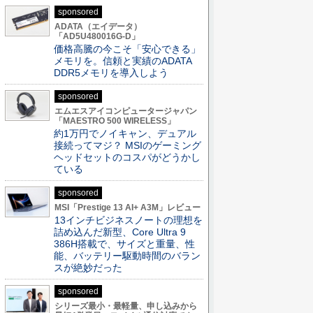
sponsored
ADATA（エイデータ）
「AD5U480016G-D」
価格高騰の今こそ「安心できる」
メモリを。信頼と実績のADATA
DDR5メモリを導入しよう
sponsored
エムエスアイコンピュータージャパン
「MAESTRO 500 WIRELESS」
約1万円でノイキャン、デュアル
接続ってマジ？ MSIのゲーミング
ヘッドセットのコスパがどうかし
ている
sponsored
MSI「Prestige 13 AI+ A3M」レビュー
13インチビジネスノートの理想を
詰め込んだ新型、Core Ultra 9
386H搭載で、サイズと重量、性
能、バッテリー駆動時間のバラン
スが絶妙だった
sponsored
シリーズ最小・最軽量、申し込みから