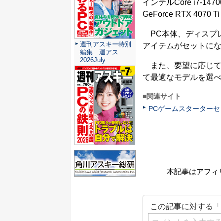
インテルCore i7-147
GeForce RTX 4070
PC本体、ディスプ
週刊アスキー特別
アイテムがセットに
編集 週アス
2026July
また、要望に応じて
て最適なモデルを選
■関連サイト
PCゲームスターターセ
本記事はアフィ