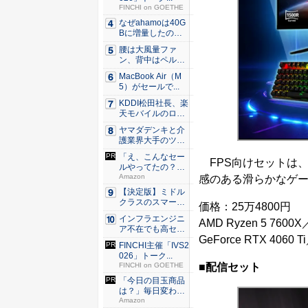
FINCHI on GOETHE
なぜahamoは40G
Bに増量したの
か ...
腰は大風量ファ
ン、背中はペルチ
ェ冷却。ダ...
MacBook Air（M
5）がセールで...
KDDI松田社長、楽
天モバイルのロー
ミン...
ヤマダデンキと介
護業界大手のツク
イが協業...
「え、こんなセー
FPS向けセットは
ルやってたの？」
80％O...
Amazon
感のある滑らかなゲ
【決定版】ミドル
クラスのスマート
価格：25万4800円
フォンの...
インフラエンジニ
AMD Ryzen 5 760
ア不在でも高セキ
GeForce RTX 4060
ュリティ...
FINCHI主催「IVS2
026」トーク...
■配信セット
FINCHI on GOETHE
「今日の目玉商品
は？」毎日変わる
Amaz...
Amazon