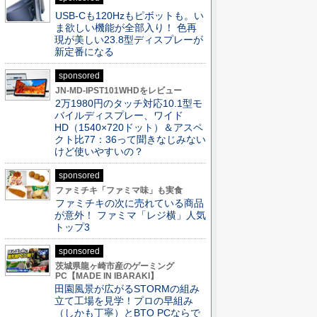
USB-Cも120Hzもピボットも。い
ま欲しい機能が全部入り！ 色再
現が美しい23.8型ディスプレーが
新定番になる
sponsored
JN-MD-IPST101WHDをレビュー
2万1980円のタッチ対応10.1型モ
バイルディスプレー、ワイド
HD（1540×720ドット）＆アスペ
クト比77：36って聞きなじみない
けど使いやすいの？
sponsored
ファミチキ「ファミマ味」も実食
ファミチキの次に売れている商品
が意外！ ファミマ「レジ横」人気
トップ3
sponsored
茨城県龍ヶ崎市産のゲーミング
PC【MADE IN IBARAKI】
田園風景が広がるSTORMの組み
立て工場を見学！プロの早組み
（しかも丁寧）とBTO PCならで