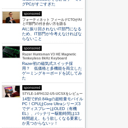
グPCがすごすぎた
sponsored
フォーティネット フィールドCTOがAI
とIT部門の付き合い方を語る
AIに振り回されないIT部門になる
ため、IT部門が今考えなければな
らないこと
sponsored
Razer Huntsman V3 HE Magnetic
Tenkeyless 8kHz Keyboard
Razer初の磁気式スイッチ採
用？ 低価格と多機能を両立した
ゲーミングキーボードを試してみ
た
sponsored
STYLE-14FH132-U5-UCSXをレビュー
14型で約0.84kgの超軽量モバイル
PC！CPUはCore Ultraシリーズ3
でディスプレーはOLED（有機
EL）、バッテリー駆動時間は13
時間超え。もう欲しくなる要素し
か見つからないッ！