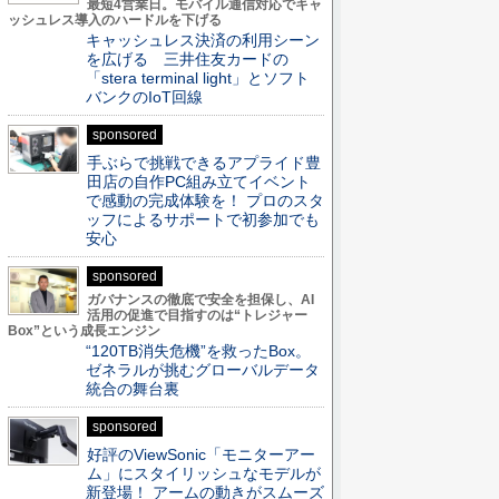
最短4営業日。モバイル通信対応でキャ
ッシュレス導入のハードルを下げる
キャッシュレス決済の利用シーン
を広げる 三井住友カードの
「stera terminal light」とソフト
バンクのIoT回線
sponsored
手ぶらで挑戦できるアプライド豊
田店の自作PC組み立てイベント
で感動の完成体験を！ プロのスタ
ッフによるサポートで初参加でも
安心
sponsored
ガバナンスの徹底で安全を担保し、AI
活用の促進で目指すのは“トレジャー
Box”という成長エンジン
“120TB消失危機”を救ったBox。
ゼネラルが挑むグローバルデータ
統合の舞台裏
sponsored
好評のViewSonic「モニターアー
ム」にスタイリッシュなモデルが
新登場！ アームの動きがスムーズ