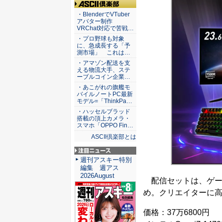
ASCII倶楽部
・BlenderでVTuber
アバター制作
VRChat対応で苦戦…
・プロ野球も対象
に、急成長する「予
測市場」 これは…
・アマゾン配送を支
える物流大手、ステ
ーブルコイン企業…
・あこがれの旗艦モ
バイルノートPC最新
モデル=「ThinkPa…
・ハッセルブラッド
搭載の頂上カメラ・
スマホ「OPPO Fin…
ASCII倶楽部とは
注目ニュース
週刊アスキー特別
編集 週アス
2026August
配信セットは、ゲー
め。クリエイターに
価格：37万6800円