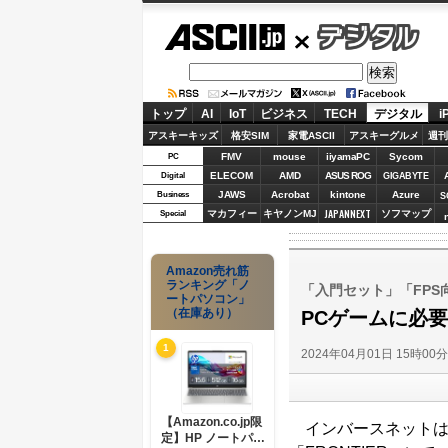
ASCII.jp
デジタル
トップ
AI
IoT
ビジネス
TECH
デジタル
i
アスキーキッズ
格安SIM
家電ASCII
アスキーグルメ
週刊
FMV
mouse
iiyamaPC
Sycom
PC
ELECOM
AMD
ASUS ROG
Digital
GIGABYTE
JAWS
Acrobat
kintone
Azure
Business
S
JAPANNEXT
マカフィー
キヤノンMJ
ソフマップ
Special
Amazon売れ筋
ランキング「ノ
「入門セット」「FPS
ートパソコン」
（在庫あり）
PCゲームに必
1
2024年04月01日 15時00
【Amazon.co.jp限
インバースネットは3
定】HP ノートパソ