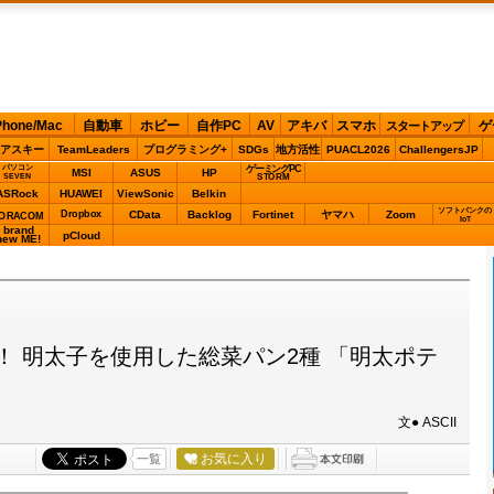
Phone/Mac
自動車
ホビー
自作PC
AV
アキバ
スマホ
ゲ
スタートアップ
アスキー
TeamLeaders
プログラミング+
SDGs
地方活性
PUACL2026
ChallengersJP
パソコン
ゲーミングPC
MSI
ASUS
HP
STORM
SEVEN
ASRock
HUAWEI
ViewSonic
Belkin
ソフトバンクの
Dropbox
CData
Backlog
Fortinet
ヤマハ
Zoom
ORACOM
IoT
brand
pCloud
new ME!
！ 明太子を使用した総菜パン2種 「明太ポテ
文● ASCII
お気に入り
一覧