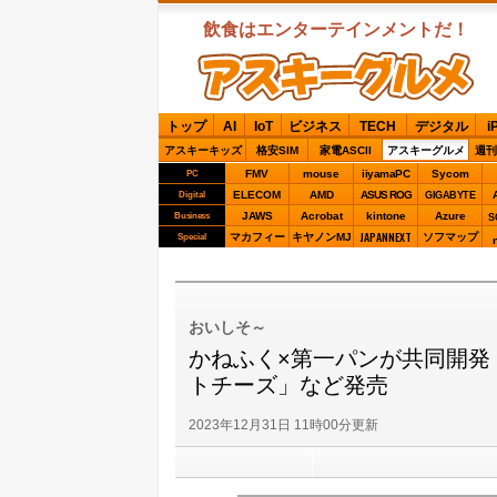
飲食はエンターテインメントだ！
ASCIIグルメ
トップ
AI
IoT
ビジネス
TECH
デジタル
i
アスキーキッズ
格安SIM
家電ASCII
アスキーグルメ
週刊
FMV
mouse
iiyamaPC
Sycom
PC
ELECOM
AMD
ASUS ROG
Digital
GIGABYTE
JAWS
Acrobat
kintone
Azure
Business
S
JAPANNEXT
マカフィー
キヤノンMJ
ソフマップ
Special
おいしそ～
かねふく×第一パンが共同開発
トチーズ」など発売
2023年12月31日 11時00分更新