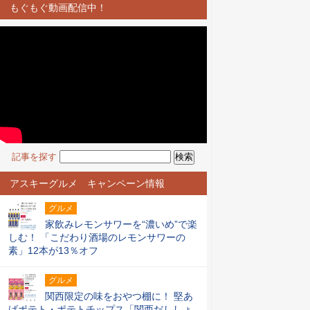
もぐもぐ動画配信中！
記事を探す
アスキーグルメ キャンペーン情報
グルメ
家飲みレモンサワーを“濃いめ”で楽
しむ！ 「こだわり酒場のレモンサワーの
素」12本が13％オフ
グルメ
関西限定の味をおやつ棚に！ 堅あ
げポテト・ポテトチップス「関西だししょ