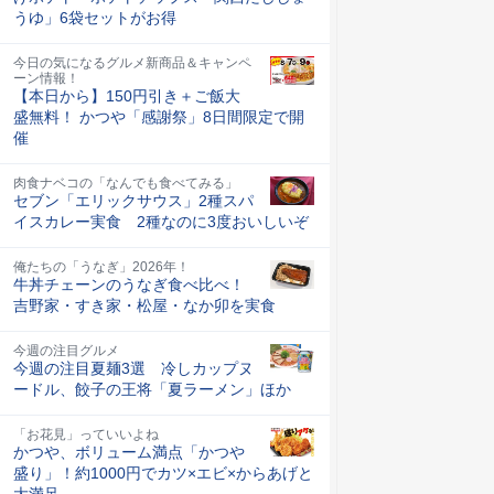
うゆ」6袋セットがお得
今日の気になるグルメ新商品＆キャンペ
ーン情報！
【本日から】150円引き＋ご飯大
盛無料！ かつや「感謝祭」8日間限定で開
催
肉食ナベコの「なんでも食べてみる」
セブン「エリックサウス」2種スパ
イスカレー実食 2種なのに3度おいしいぞ
俺たちの「うなぎ」2026年！
牛丼チェーンのうなぎ食べ比べ！
吉野家・すき家・松屋・なか卯を実食
今週の注目グルメ
今週の注目夏麺3選 冷しカップヌ
ードル、餃子の王将「夏ラーメン」ほか
「お花見」っていいよね
かつや、ボリューム満点「かつや
盛り」！約1000円でカツ×エビ×からあげと
大満足