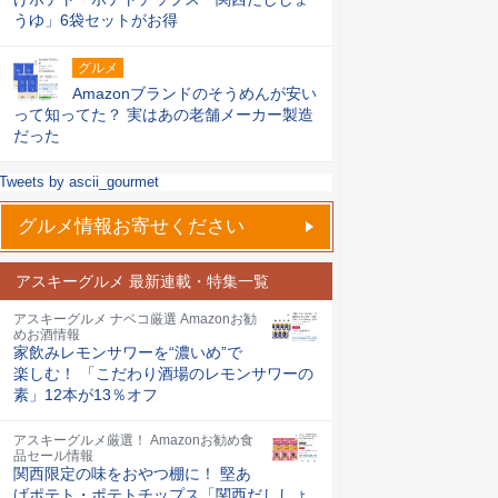
うゆ」6袋セットがお得
グルメ
Amazonブランドのそうめんが安い
って知ってた？ 実はあの老舗メーカー製造
だった
Tweets by ascii_gourmet
グルメ情報お寄せください
アスキーグルメ 最新連載・特集一覧
アスキーグルメ ナベコ厳選 Amazonお勧
めお酒情報
家飲みレモンサワーを“濃いめ”で
楽しむ！ 「こだわり酒場のレモンサワーの
素」12本が13％オフ
アスキーグルメ厳選！ Amazonお勧め食
品セール情報
関西限定の味をおやつ棚に！ 堅あ
げポテト・ポテトチップス「関西だししょ