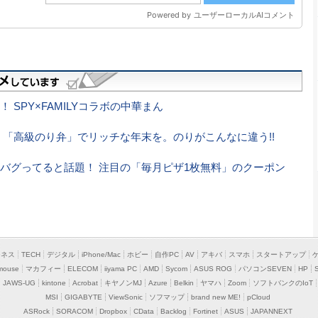
SPY×FAMILYコラボの中華まん
 「高級のり弁」でリッチな年末を。のりがこんなに違う!!
バグってると話題！ 注目の「毎月ピザ1枚無料」のクーポン
ジネス
TECH
デジタル
iPhone/Mac
ホビー
自作PC
AV
アキバ
スマホ
スタートアップ
mouse
マカフィー
ELECOM
iiyama PC
AMD
Sycom
ASUS ROG
パソコンSEVEN
HP
JAWS-UG
kintone
Acrobat
キヤノンMJ
Azure
Belkin
ヤマハ
Zoom
ソフトバンクのIoT
MSI
GIGABYTE
ViewSonic
ソフマップ
brand new ME!
pCloud
ASRock
SORACOM
Dropbox
CData
Backlog
Fortinet
ASUS
JAPANNEXT