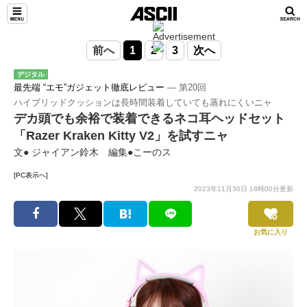
前へ
1
2
3
次へ
デジタル
最先端 “エモ”ガジェット徹底レビュー
― 第20回
ハイブリッドクッションは長時間装着していても蒸れにくいニャ
デカ頭でも余裕で装着できるネコ耳ヘッドセット
「Razer Kraken Kitty V2」を試すニャ
文● ジャイアン鈴木 編集●こーのス
[PC表示へ]
2023年11月30日 18時00分更新
お気に入り