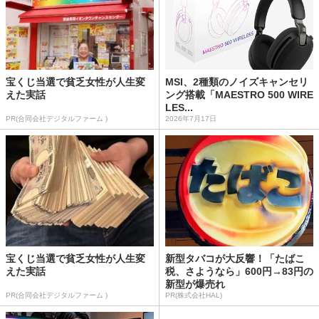
宝くじ当選で貧乏女性が人生変
MSI、2種類のノイズキャンセリ
えた実話
ング搭載「MAESTRO 500 WIRE
LES...
PR(合同会社デジタルファーム )
2026年7月17日
宝くじ当選で貧乏女性が人生変
新型タバコが大反響！「たばこ
えた実話
税、さようなら」600円→83円の
新型が爆売れ
PR(合同会社デジタルファーム )
PR(株式会社HAL)