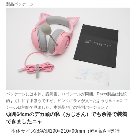
製品パッケージ
パッケージには本体、説明書、ロゴシールが同梱。Razer製品は比較
的よく目にするほうですが、ピンクにラメが入ったようなRazerロゴ
シールは初めて見ました。本製品だけの特別バージョン？
頭囲64cmのデカ頭の私（おじさん）でも余裕で装着
できましたニャ
本体サイズは実測190×210×90mm（幅×高さ×奥行