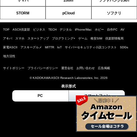
ヤマハ
Zoom
ソフトバンクのIoT
STORM
pCloud
ソフクリ
TOP
ASCII倶楽部
ビジネス
TECH
デジタル
iPhone/Mac
ホビー
自作PC
AV
アキバ
スマホ
スタートアップ
プログラミング+
ゲーム
格安SIM
倶楽部情報局
家電ASCII
アスキーグルメ
MITTR
IoT
サイバーセキュリティ小説コンテスト
SDGs
地方活性
サイトポリシー
プライバシーポリシー
運営会社
お問い合わせ
広告掲載
© KADOKAWA ASCII Research Laboratories, Inc. 2026
表示形式
PC
スマートフォン