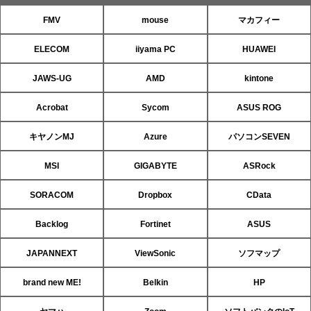
FMV
mouse
マカフィー
ELECOM
iiyama PC
HUAWEI
JAWS-UG
AMD
kintone
Acrobat
Sycom
ASUS ROG
キヤノンMJ
Azure
パソコンSEVEN
MSI
GIGABYTE
ASRock
SORACOM
Dropbox
CData
Backlog
Fortinet
ASUS
JAPANNEXT
ViewSonic
ソフマップ
brand new ME!
Belkin
HP