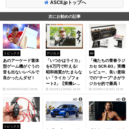
ASCII.jpトップへ
次にお勧めの記事
トピックス
デジカメ
AV
あのアーケード筐体
「いつかはライカ」
「俺たちの青春ラジ
型ゲーム機がぐうの
を6万円で叶える!
カセ SCR-B3」実機
音も出ないレベルで
昭和画質がたまらな
レビュー、良い意味
良かったんダゼ！
い「ライカ ゾフォ
での“チープ“さがラ
ート2」【実機レビ
ジカセ的で最高！
ュー】
2023年09月28日 18:00
2023年11月09日 18:00
2023年11月16日 18:00
AD
AD
トピックス