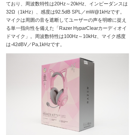
ており、周波数特性は20Hz～20kHz、インピーダンスは
32Ω（1kHz）、感度は92.5dB SPL／mW@1kHzです。
マイクは周囲の音を遮断してユーザーの声を明瞭に捉え
る単一指向性を備えた「Razer HyparClearカーディオイ
ドマイク」。周波数特性は100Hz～10kHz、マイク感度
は-42dBV／Pa,1kHzです。