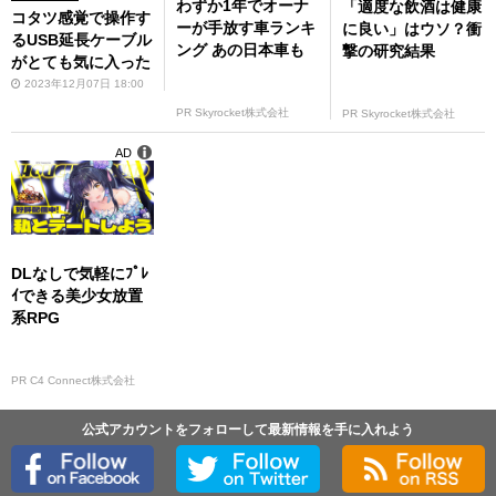
わずか1年でオーナ
「適度な飲酒は健康
コタツ感覚で操作す
ーが手放す車ランキ
に良い」はウソ？衝
るUSB延長ケーブル
ング あの日本車も
撃の研究結果
がとても気に入った
2023年12月07日 18:00
PR Skyrocket株式会社
PR Skyrocket株式会社
AD
DLなしで気軽にﾌﾟﾚ
ｲできる美少女放置
系RPG
PR C4 Connect株式会社
公式アカウントをフォローして最新情報を手に入れよう