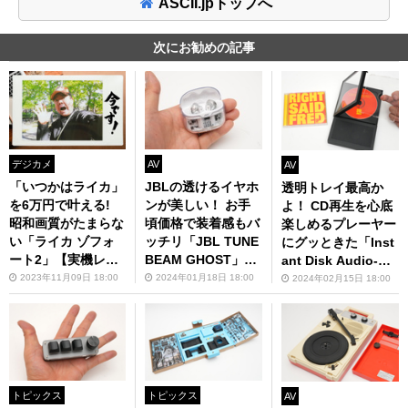
ASCII.jpトップへ
次にお勧めの記事
デジカメ
AV
AV
「いつかはライカ」
JBLの透けるイヤホ
透明トレイ最高か
を6万円で叶える!
ンが美しい！ お手
よ！ CD再生を心底
昭和画質がたまらな
頃価格で装着感もバ
楽しめるプレーヤー
い「ライカ ゾフォ
ッチリ「JBL TUNE
にグッときた「Inst
ート2」【実機レビ
BEAM GHOST」
ant Disk Audio-CP
ュー】
【実機レビュー】
2」【実機レビュ
2023年11月09日 18:00
2024年01月18日 18:00
2024年02月15日 18:00
ー】
トピックス
トピックス
AV