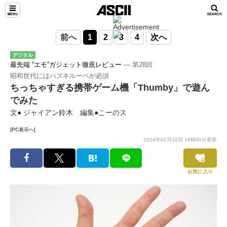
前へ
1
2
3
4
次へ
デジタル
最先端 “エモ”ガジェット徹底レビュー
― 第28回
昭和世代にはハズキルーペが必須
ちっちゃすぎる携帯ゲーム機「Thumby」で遊ん
でみた
文● ジャイアン鈴木 編集●こーのス
[PC表示へ]
2024年02月22日 18時00分更新
お気に入り