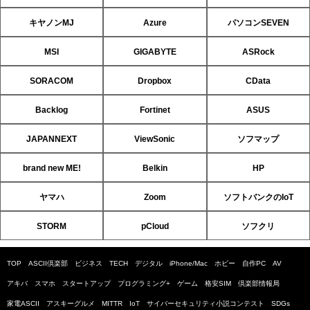
キヤノンMJ
Azure
パソコンSEVEN
MSI
GIGABYTE
ASRock
SORACOM
Dropbox
CData
Backlog
Fortinet
ASUS
JAPANNEXT
ViewSonic
ソフマップ
brand new ME!
Belkin
HP
ヤマハ
Zoom
ソフトバンクのIoT
STORM
pCloud
ソフクリ
TOP
ASCII倶楽部
ビジネス
TECH
デジタル
iPhone/Mac
ホビー
自作PC
AV
アキバ
スマホ
スタートアップ
プログラミング+
ゲーム
格安SIM
倶楽部情報局
家電ASCII
アスキーグルメ
MITTR
IoT
サイバーセキュリティ小説コンテスト
SDGs