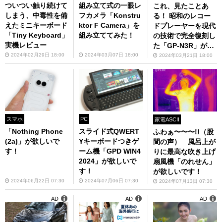
ついつい触り続けて
組み立て式の一眼レ
これ、見たことあ
しまう、中毒性を備
フカメラ「Konstru
る！ 昭和のレコー
えたミニキーボード
ktor F Camera」を
ドプレーヤーを現代
「Tiny Keyboard」
組み立ててみた！
の技術で完全復刻し
実機レビュー
た「GP-N3R」が懐
かしカッコイイ
2024年02月29日 18:00
2024年03月07日 18:00
2024年03月21日 18:00
スマホ
PC
家電ASCII
「Nothing Phone
スライド式QWERT
ふわぁ〜〜〜!!（股
(2a)」が欲しいで
Yキーボードつきゲ
間の声） 風呂上が
す！
ーム機「GPD WIN4
りに最高な吹き上げ
2024」が欲しいで
扇風機「のれせん」
す！
が欲しいです！
2024年06月22日 07:30
2024年07月06日 07:30
2024年07月13日 07:30
AD
AD
AD