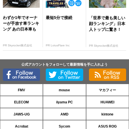
わずか1年でオーナ
最短5分で接続
「世界で最も美しい
ーが手放す車ランキ
顔ランキング」日本
ング あの日本車も
人トップに驚き！
PR Skyrocket株式会社
PR LotusFlare Inc
PR Skyrocket株式会社
公式アカウントをフォローして最新情報を手に入れよう
FMV
mouse
マカフィー
ELECOM
iiyama PC
HUAWEI
JAWS-UG
AMD
kintone
Acrobat
Sycom
ASUS ROG