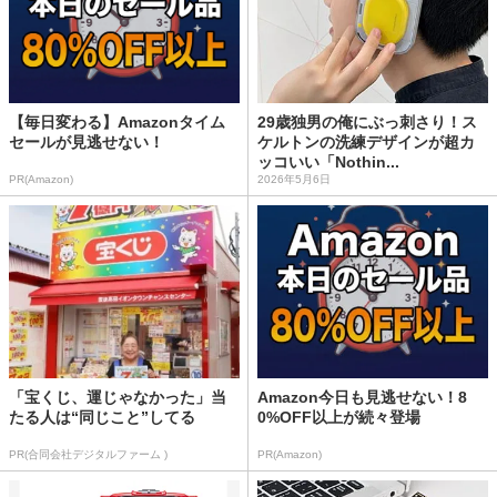
【毎日変わる】Amazonタイム
29歳独男の俺にぶっ刺さり！ス
セールが見逃せない！
ケルトンの洗練デザインが超カ
ッコいい「Nothin...
PR(Amazon)
2026年5月6日
「宝くじ、運じゃなかった」当
Amazon今日も見逃せない！8
たる人は“同じこと”してる
0%OFF以上が続々登場
PR(合同会社デジタルファーム )
PR(Amazon)