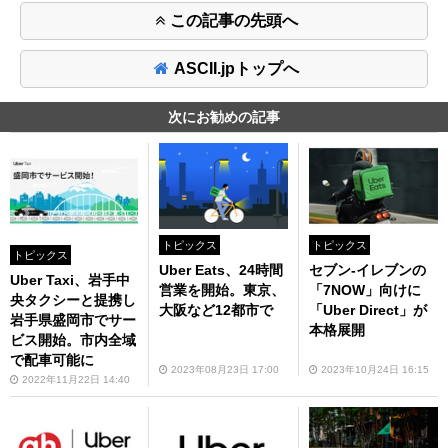
この記事の先頭へ
ASCII.jpトップへ
次にお勧めの記事
トピックス
トピックス
トピックス
Uber Eats、24時間
セブン‐イレブンの
Uber Taxi、岩手中
営業を開始。東京、
「7NOW」向けに
央タクシーと提携し
大阪など12都市で
「Uber Direct」が
岩手県盛岡市でサー
本格展開
ビス開始。市内全域
で配車可能に
2023年08月23日 17:00
2023年10月24日 16:15
2022年11月22日 14:40