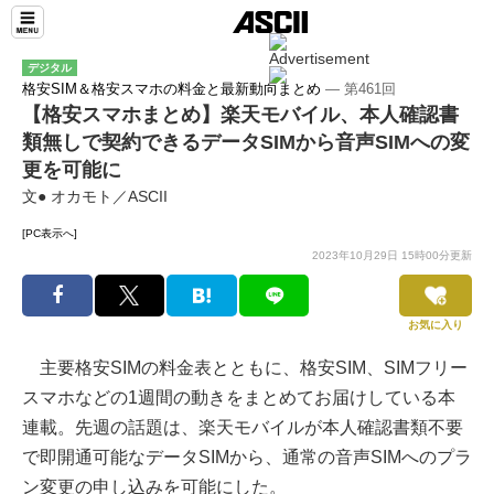
デジタル
格安SIM＆格安スマホの料金と最新動向まとめ
― 第461回
【格安スマホまとめ】楽天モバイル、本人確認書
類無しで契約できるデータSIMから音声SIMへの変
更を可能に
文● オカモト／ASCII
[PC表示へ]
2023年10月29日 15時00分更新
お気に入り
主要格安SIMの料金表とともに、格安SIM、SIMフリー
スマホなどの1週間の動きをまとめてお届けしている本
連載。先週の話題は、楽天モバイルが本人確認書類不要
で即開通可能なデータSIMから、通常の音声SIMへのプラ
ン変更の申し込みを可能にした。