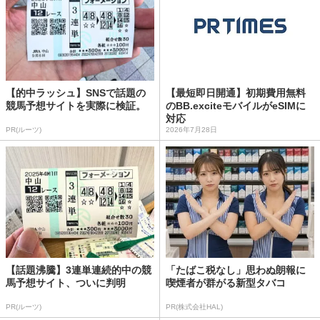
【的中ラッシュ】SNSで話題の
【最短即日開通】初期費用無料
競馬予想サイトを実際に検証。
のBB.exciteモバイルがeSIMに
対応
PR(ルーツ)
2026年7月28日
【話題沸騰】3連単連続的中の競
「たばこ税なし」思わぬ朗報に
馬予想サイト、ついに判明
喫煙者が群がる新型タバコ
PR(ルーツ)
PR(株式会社HAL)