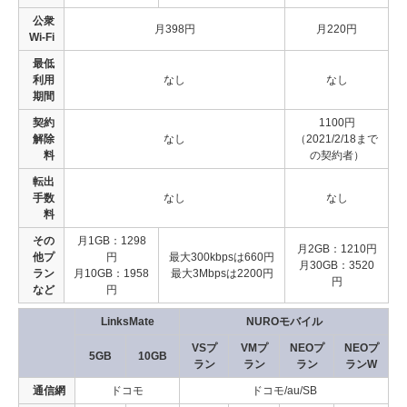
公衆
月398円
月220円
Wi-Fi
最低
利用
なし
なし
期間
契約
1100円
解除
なし
（2021/2/18まで
料
の契約者）
転出
手数
なし
なし
料
その
月1GB：1298
月2GB：1210円
他プ
円
最大300kbpsは660円
月30GB：3520
ラン
月10GB：1958
最大3Mbpsは2200円
円
など
円
LinksMate
NUROモバイル
VSプ
VMプ
NEOプ
NEOプ
5GB
10GB
ラン
ラン
ラン
ランW
通信網
ドコモ
ドコモ/au/SB