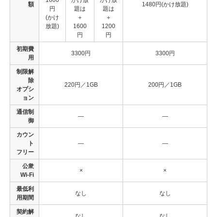
1600
かけ放
かけ放
額
1480円(かけ放題)
円
題は
題は
(かけ
＋
＋
放題)
1600
1200
円
円
初期費
3300円
3300円
用
制限解
除
220円／1GB
200円／1GB
オプシ
ョン
通信制
―
―
御
カウン
ト
―
―
フリー
公衆
×
×
Wi-Fi
最低利
なし
なし
用期間
契約解
なし
なし