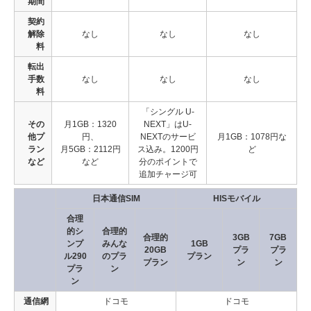
期間
契約
解除
なし
なし
なし
料
転出
手数
なし
なし
なし
料
「シングル U-
その
月1GB：1320
NEXT」はU-
他プ
円、
NEXTのサービ
月1GB：1078円な
ラン
月5GB：2112円
ス込み。1200円
ど
など
など
分のポイントで
追加チャージ可
日本通信SIM
HISモバイル
合理
的シ
合理的
合理的
3GB
7GB
ンプ
みんな
1GB
20GB
プラ
プラ
ル290
のプラ
プラン
プラン
ン
ン
プラ
ン
ン
通信網
ドコモ
ドコモ