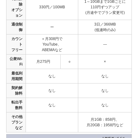
1～10GBまで1GBごとに
除
330円／100MB
110円ずつアップ
オプシ
(月途中でプラン変更可)
ョン
通信制
3日／366MB
ー
御
(低速時のみ)
カウン
＋月308円で
ト
YouTube、
―
フリー
ABEMAなど
公衆Wi-
月275円
○
×
Fi
最低利
なし
なし
用期間
契約解
なし
なし
除料
転出手
なし
なし
数料
その他
月1GB：858円、
プラン
月20GB：1958円など
など