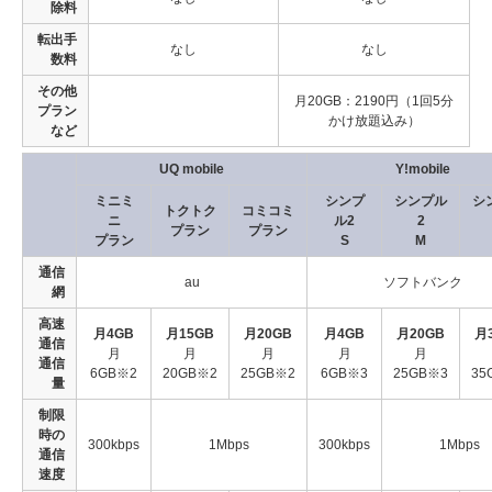
除料
転出手
なし
なし
数料
その他
月20GB：2190円（1回5分
プラン
かけ放題込み）
など
UQ mobile
Y!mobile
ミニミ
シンプ
シンプル
シ
トクトク
コミコミ
ニ
ル2
2
プラン
プラン
プラン
S
M
通信
au
ソフトバンク
網
高速
月4GB
月15GB
月20GB
月4GB
月20GB
月
通信
月
月
月
月
月
通信
6GB※2
20GB※2
25GB※2
6GB※3
25GB※3
35
量
制限
時の
300kbps
1Mbps
300kbps
1Mbps
通信
速度