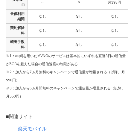
○
×
月398円
Fi
最低利用
なし
なし
なし
期間
契約解除
なし
なし
なし
料
転出手数
なし
なし
なし
料
※1：au網を用いたMVNOのサービスは基本的にいずれも直近3日の通信量
が6GBを超えた場合の通信速度の制限がある
※2：加入から7ヵ月無料のキャンペーンで通信量が増量される（以降、月
550円）
※3：加入から6ヵ月間無料のキャンペーンで通信量が増量される（以降、
月550円）
■関連サイト
楽天モバイル