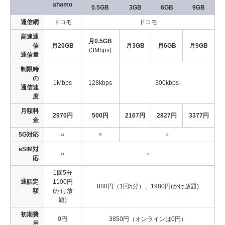
ahamo
0.5GB
3GB
6GB
9GB
通信網
ドコモ
ドコモ
高速通
月0.5GB
信
月20GB
月3GB
月6GB
月9GB
(3Mbps)
通信量
制限時
の
1Mbps
128kbps
300kbps
通信速
度
月額料
2970円
500円
2167円
2827円
3377円
金
5G対応
○
×
○
eSIM対
○
○
応
1回5分
通話定
1100円
880円（1回5分）、1980円(かけ放題)
額
(かけ放
題)
初期費
0円
3850円（オンラインは0円）
用