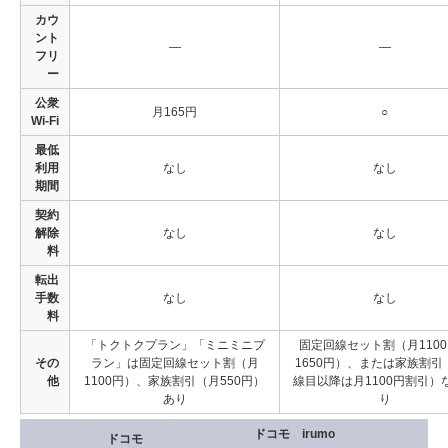
カウ
ント
―
―
フリ
ー
公衆
月165円
○
Wi-Fi
最低
利用
なし
なし
期間
契約
解除
なし
なし
料
転出
手数
なし
なし
料
「トクトクプラン」「ミニミニプ
固定回線セット割（月110
その
ラン」は固定回線セット割（月
1650円）、または家族割引
他
1100円）、家族割引（月550円）
線目以降は月1100円割引）
あり
り
ドコモ irumo
ドコモ