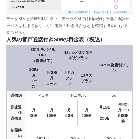
データSIMと音声SIMの違い。データSIMでは国内かけ放題の通話サ
ービスは利用できないが、電波の届き具合などを確認するのには役に
立つだろう
人気の音声通話付きSIMの料金表（税込）
OCN モバイル
IIJmio／BIC SIM
ONE
ギガプラン
（新規終了）
IIJmio 従量制プラ
3GB/
ン
10GB/
5ギガ
月
10ギガ
月
プラ
コー
プラン
コース
ン
ス
通信網
ドコモ
ドコモ/au
au
段階制
高速通
月1GB
月
月
月
月
月5GB
信
～
3GB
10GB
5GB
10GB
/10GB
通信量
20GB
時
制限時
の
200kbps
300kbps
200kbps