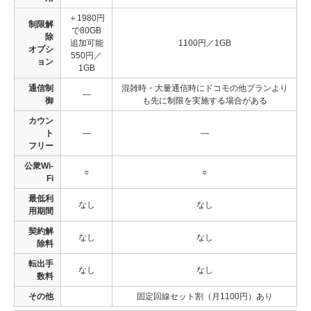
＋1980円
制限解
で80GB
除
追加可能
1100円／1GB
オプシ
550円／
ョン
1GB
通信制
混雑時・大量通信時にドコモの他プランより
―
御
も先に制限を実施する場合がある
カウン
ト
―
―
フリー
公衆Wi-
○
○
Fi
最低利
なし
なし
用期間
契約解
なし
なし
除料
転出手
なし
なし
数料
その他
固定回線セット割（月1100円）あり