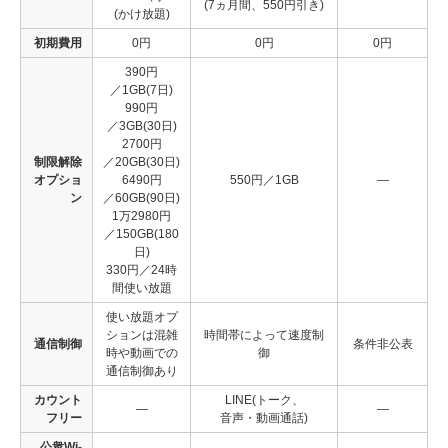
(7ヵ月間、550円引き)
(かけ放題)
初期費用
0円
0円
0円
390円
／1GB(7日)
990円
／3GB(30日)
2700円
制限解除
／20GB(30日)
オプショ
6490円
550円／1GB
―
ン
／60GB(90日)
1万2980円
／150GB(180
日)
330円／24時
間使い放題
使い放題オプ
ションは混雑
時間帯によって速度制
通信制御
条件非公表
時や動画での
御
通信制御あり
カウント
LINE(トーク、
―
―
フリー
音声・動画通話)
公衆Wi-