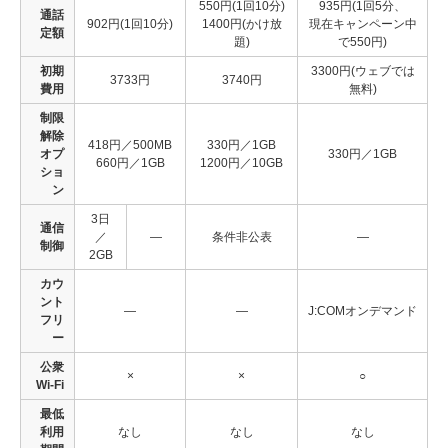
550円(1回10分)
935円(1回5分、
通話
902円(1回10分)
1400円(かけ放
現在キャンペーン中
定額
題)
で550円)
初期
3300円(ウェブでは
3733円
3740円
費用
無料)
制限
解除
418円／500MB
330円／1GB
オプ
330円／1GB
660円／1GB
1200円／10GB
ショ
ン
3日
通信
／
―
条件非公表
―
制御
2GB
カウ
ント
―
―
J:COMオンデマンド
フリ
ー
公衆
×
×
○
Wi-Fi
最低
利用
なし
なし
なし