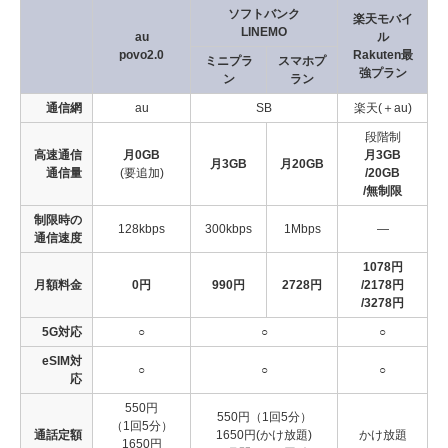
ソフトバンク
楽天モバイ
LINEMO
au
ル
povo2.0
Rakuten最
ミニプラ
スマホプ
強プラン
ン
ラン
通信網
au
SB
楽天(＋au)
段階制
高速通信
月0GB
月3GB
月3GB
月20GB
通信量
(要追加)
/20GB
/無制限
制限時の
128kbps
300kbps
1Mbps
―
通信速度
1078円
月額料金
0円
990円
2728円
/2178円
/3278円
5G対応
○
○
○
eSIM対
○
○
○
応
550円
550円（1回5分）
（1回5分）
通話定額
1650円(かけ放題)
かけ放題
1650円