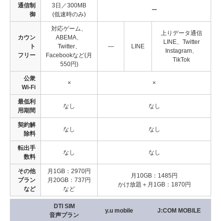
通信制
3日／300MB
ー
御
(低速時のみ)
対応ゲーム、
上りデータ通信
カウン
ABEMA、
LINE、Twitter
ト
Twitter、
―
LINE
Instagram、
フリー
Facebookなど(月
TikTok
550円)
公衆
×
×
Wi-Fi
最低利
なし
なし
用期間
契約解
なし
なし
除料
転出手
なし
なし
数料
その他
月1GB：2970円
月10GB：1485円
プラン
月20GB：737円
かけ放題＋月1GB：1870円
など
など
DTI SIM
y.u mobile
J:COM MOBILE
音声プラン