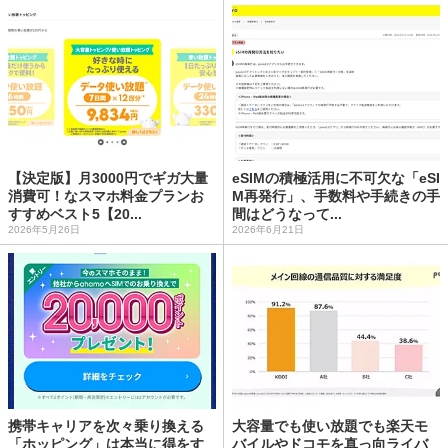
【決定版】月3000円でギガ大量
eSIMの積極活用に不可欠な「eSI
消費可！なスマホ料金プランお
M再発行」、手数料や手続きの手
すすめベスト5【20...
間はどうなって...
2026年5月26日
2026年6月21日
携帯キャリアを次々乗り換える
大容量でも使い放題でも楽天モ
「ホッピング」は本当に得をす
バイルやドコモを真っ向ライバ