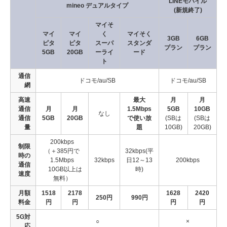
LINEモバイル
mineo デュアルタイプ
(新規終了)
マイそ
マイ
マイ
く
マイそく
3GB
6GB
ピタ
ピタ
スーパ
スタンダ
プラン
プラン
5GB
20GB
ーライ
ード
ト
通信
ドコモ/au/SB
ドコモ/au/SB
網
高速
最大
月
月
通信
月
月
1.5Mbps
5GB
10GB
なし
通信
5GB
20GB
で使い放
(SBは
(SBは
量
題
10GB)
20GB)
200kbps
制限
（＋385円で
32kbps(平
時の
1.5Mbps
32kbps
日12～13
200kbps
通信
10GB以上は
時)
速度
無料）
月額
1518
2178
1628
2420
250円
990円
料金
円
円
円
円
5G対
○
×
応