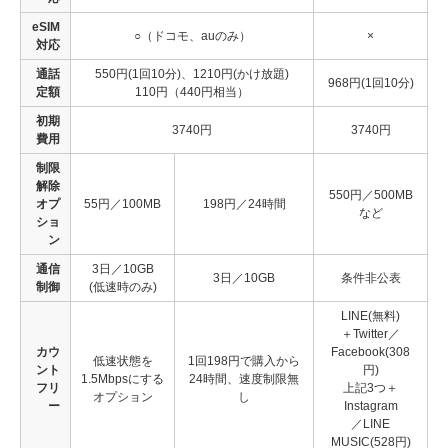
eSIM
○（ドコモ、auのみ）
×
対応
通話
550円(1回10分)、1210円(かけ放題)
968円(1回10分)
定額
110円（440円相当）
初期
3740円
3740円
費用
制限
解除
550円／500MB
オプ
55円／100MB
198円／24時間
など
ショ
ン
通信
3日／10GB
3日／10GB
条件非公表
制御
(低速時のみ)
LINE(無料)
＋Twitter／
カウ
Facebook(308
低速状態を
1回198円で購入から
ント
円)
1.5Mbpsにする
24時間、速度制限無
フリ
上記3つ＋
オプション
し
ー
Instagram
／LINE
MUSIC(528円)