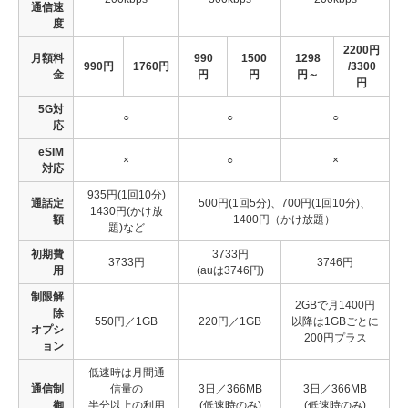
通信速
度
2200円
月額料
990
1500
1298
990円
1760円
/3300
金
円
円
円～
円
5G対
○
○
○
応
eSIM
×
○
×
対応
935円(1回10分)
通話定
500円(1回5分)、700円(1回10分)、
1430円(かけ放
額
1400円（かけ放題）
題)など
初期費
3733円
3733円
3746円
用
(auは3746円)
制限解
2GBで月1400円
除
550円／1GB
220円／1GB
以降は1GBごとに
オプシ
200円プラス
ョン
低速時は月間通
通信制
信量の
3日／366MB
3日／366MB
御
半分以上の利用
(低速時のみ)
(低速時のみ)