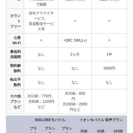
で制限
自社クラウドサ
カウン
ービス、
ト
ー
ー
音楽配信サービ
フリー
ス等
公衆
×
×(BIC SIMは○)
×
Wi-Fi
最低利
なし
2ヵ月
1年
用期間
契約解
なし
なし
1000円
除料
転出手
なし
なし
なし
数料
月2GB：850
その他
月1GB：770円、
円、
プラン
月6GB：1320円
月20GB：2000
など
など
円など
BIGLOBEモバイル
イオンモバイル 音声プラン
プラ
プラン
プラン
3GB
5GB
10GB