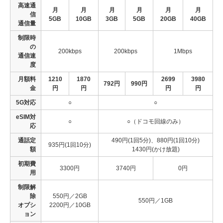
高速通
月
月
月
月
月
月
信
5GB
10GB
3GB
5GB
20GB
40GB
通信量
制限時
の
200kbps
200kbps
1Mbps
通信速
度
月額料
1210
1870
2699
3980
792円
990円
金
円
円
円
円
5G対応
○
○
eSIM対
○
○（ドコモ回線のみ）
応
通話定
490円(1回5分)、880円(1回10分)
935円(1回10分)
額
1430円(かけ放題)
初期費
3300円
3740円
0円
用
制限解
除
550円／2GB
550円／1GB
オプシ
2200円／10GB
ョン