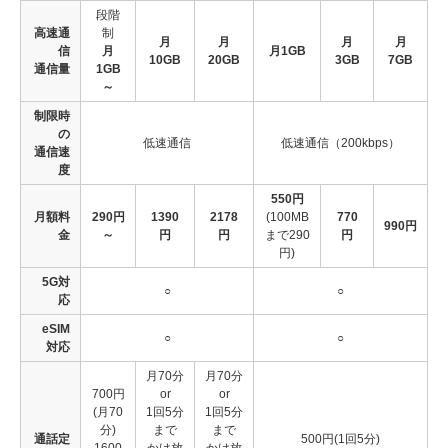
段階
高速通
制
月
月
月
月
信
月
月1GB
10GB
20GB
3GB
7GB
通信量
1GB
～
制限時
の
低速通信
低速通信（200kbps）
通信速
度
550円
月額料
290円
1390
2178
(100MB
770
990円
金
～
円
円
まで290
円
円)
5G対
○
○
応
eSIM
○
○
対応
月70分
月70分
700円
or
or
(月70
1回5分
1回5分
分)
まで
まで
通話定
500円(1回5分)