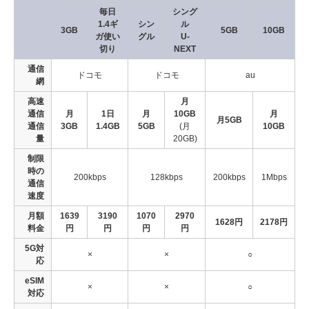
毎日
シング
1.4ギ
シン
ル
3GB
5GB
10GB
ガ使い
グル
U-
切り
NEXT
通信
ドコモ
ドコモ
au
網
高速
月
通信
月
1日
月
10GB
月
月5GB
通信
3GB
1.4GB
5GB
(月
10GB
量
20GB)
制限
時の
200kbps
128kbps
200kbps
1Mbps
通信
速度
月額
1639
3190
1070
2970
1628円
2178円
料金
円
円
円
円
5G対
×
×
○
応
eSIM
×
×
○
対応