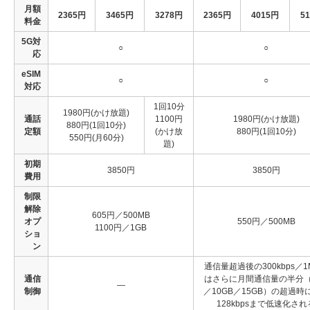
月額
2365円
3465円
3278円
2365円
4015円
5
料金
5G対
○
○
応
eSIM
○
○
対応
1回10分
1980円(かけ放題)
通話
1100円
1980円(かけ放題)
880円(1回10分)
定額
(かけ放
880円(1回10分)
550円(月60分)
題)
初期
3850円
3850円
費用
制限
解除
605円／500MB
オプ
550円／500MB
1100円／1GB
ショ
ン
通信量超過後の300kbps／1M
通信
はさらに月間通信量の半分（
―
制御
／10GB／15GB）の超過時
128kbpsまで低速化され