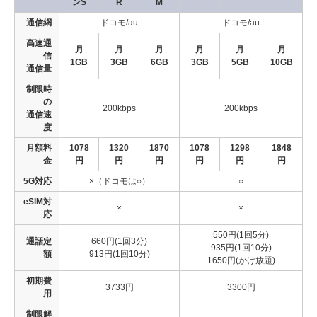
ンS
R
M
通信網
ドコモ/au
ドコモ/au
高速通
月
月
月
月
月
月
信
1GB
3GB
6GB
3GB
5GB
10GB
通信量
制限時
の
200kbps
200kbps
通信速
度
月額料
1078
1320
1870
1078
1298
1848
金
円
円
円
円
円
円
5G対応
×（ドコモは○）
○
eSIM対
×
×
応
550円(1回5分)
通話定
660円(1回3分)
935円(1回10分)
額
913円(1回10分)
1650円(かけ放題)
初期費
3733円
3300円
用
制限解