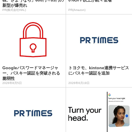
税、さようなら」600円→83円の
0%OFF以上が続々登場
新型が爆売れ
PR(株式会社HAL)
PR(Amazon)
Googleパスワードマネージャ
トヨクモ、kintone連携サービス
ー、パスキー認証を突破される
にパスキー認証を追加
脆弱性
2026年8月5日
2026年6月19日