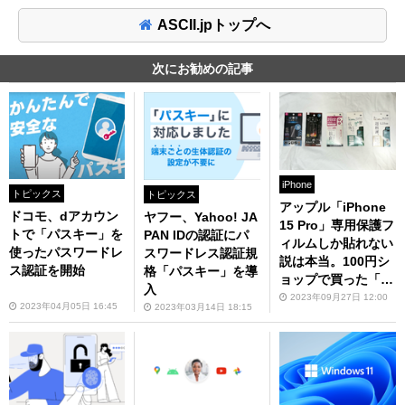
ASCII.jpトップへ
次にお勧めの記事
iPhone
トピックス
トピックス
アップル「iPhone
ドコモ、dアカウン
ヤフー、Yahoo! JA
15 Pro」専用保護フ
トで「パスキー」を
PAN IDの認証にパ
ィルムしか貼れない
使ったパスワードレ
スワードレス認証規
説は本当。100円シ
ス認証を開始
格「パスキー」を導
ョップで買った「iP
入
hone 14 Pro」用は
2023年09月27日 12:00
2023年04月05日 16:45
2023年03月14日 18:15
全滅でした