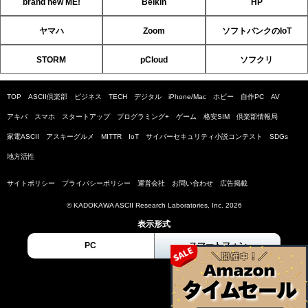
brand new ME!
Belkin
HP
ヤマハ
Zoom
ソフトバンクのIoT
STORM
pCloud
ソフクリ
TOP
ASCII倶楽部
ビジネス
TECH
デジタル
iPhone/Mac
ホビー
自作PC
AV
アキバ
スマホ
スタートアップ
プログラミング+
ゲーム
格安SIM
倶楽部情報局
家電ASCII
アスキーグルメ
MITTR
IoT
サイバーセキュリティ小説コンテスト
SDGs
地方活性
サイトポリシー
プライバシーポリシー
運営会社
お問い合わせ
広告掲載
© KADOKAWA ASCII Research Laboratories, Inc. 2026
表示形式
PC
スマートフォン