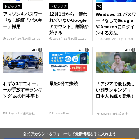
トピックス
トピックス
PC
アマゾンもパスワー
12月1日から「使わ
Windows 11 パスワ
ドなし認証「パスキ
れていないGoogle
ードなしでGoogle
ー」採用
アカウント」削除が
やAmazonにログイ
始まる
ンする方法
2023年10月24日 13:05
2023年11月30日 11:15
2023年12月11日 19:00
AD
AD
AD
わずか1年でオーナ
最短5分で接続
「アジアで最も美し
ーが手放す車ランキ
い顔ランキング 」
ング あの日本車も
日本人も続々登場！
PR Skyrocket株式会社
PR LotusFlare Inc
PR Skyrocket株式会社
公式アカウントをフォローして最新情報を手に入れよう