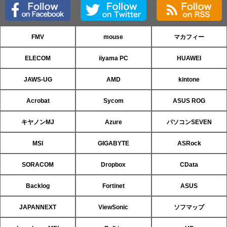
FMV
mouse
マカフィー
ELECOM
iiyama PC
HUAWEI
JAWS-UG
AMD
kintone
Acrobat
Sycom
ASUS ROG
キヤノンMJ
Azure
パソコンSEVEN
MSI
GIGABYTE
ASRock
SORACOM
Dropbox
CData
Backlog
Fortinet
ASUS
JAPANNEXT
ViewSonic
ソフマップ