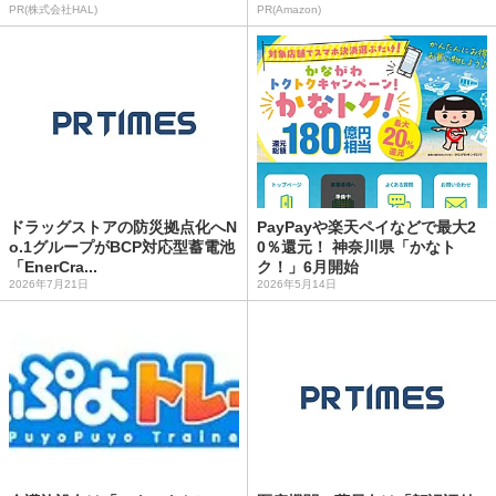
PR(株式会社HAL)
PR(Amazon)
ドラッグストアの防災拠点化へN
PayPayや楽天ペイなどで最大2
o.1グループがBCP対応型蓄電池
0％還元！ 神奈川県「かなト
「EnerCra...
ク！」6月開始
2026年7月21日
2026年5月14日