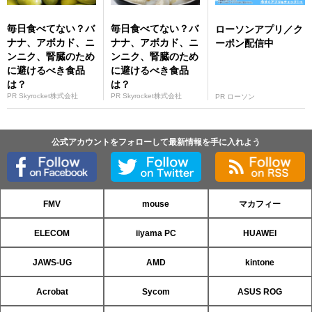
毎日食べてない？バ
毎日食べてない？バ
ローソンアプリ／ク
ナナ、アボカド、ニ
ナナ、アボカド、ニ
ーポン配信中
ンニク、腎臓のため
ンニク、腎臓のため
に避けるべき食品
に避けるべき食品
は？
は？
PR Skyrocket株式会社
PR Skyrocket株式会社
PR ローソン
公式アカウントをフォローして最新情報を手に入れよう
FMV
mouse
マカフィー
ELECOM
iiyama PC
HUAWEI
JAWS-UG
AMD
kintone
Acrobat
Sycom
ASUS ROG