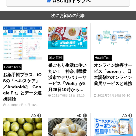
ASCII.jpトップへ
次にお勧めの記事
地方活性
HealthTech
巣ごもり生活に使い
オンライン診療サー
HealthTech
たい！ 神奈川県横
ビス「curon」、日
お薬手帳プラス、iO
浜市でデリバリーサ
本調剤のオンライン
Sの「ヘルスケア」
ービス「Wolt」が8
薬局サービスと連携
／Androidの「Goo
月26日10時からサ
gle Fit」とデータ連
ービス開始
2021年08月18日 15:10
2021年04月14日 09:30
携開始
2018年10月30日 16:30
AD
AD
AD