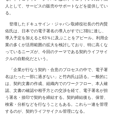
人として、サービスの販売やサポートなどを提供してい
る。
登壇したドキュサイン・ジャパン取締役社長の竹内賢
佑氏は、日本での電子署名の導入がすでに3割に達し、
導入予定を加えると63％に及ぶことをアピール。利用企
業の多くが活用範囲の拡大を検討しており、特に高くな
っているニーズが、今回のテーマである契約ライフサイ
クルの自動化だという。
「企業が行なう契約・合意のプロセスの中で、電子署
名はたった一部に過ぎない」と竹内氏は語る。一般的に
は、契約文書の作成、組織内でのワークフロー、本人確
認、文書の確認や相手方との交渉を経て、電子署名が担
う署名・捺印で契約を締結する。契約締結後も、保管、
検索・分析などを行なうこともある。これら一連を管理
するのが、契約ライフサイクル管理になる。