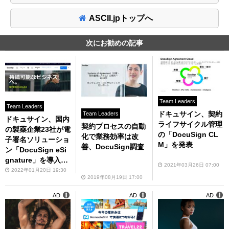
ASCII.jpトップへ
次にお勧めの記事
Team Leaders
Team Leaders
ドキュサイン、契約
Team Leaders
ドキュサイン、国内
ライフサイクル管理
契約プロセスの自動
の製薬企業23社が電
の「DocuSign CL
化で業務効率は改
子署名ソリューショ
M」を発表
善、DocuSign調査
ン「DocuSign eSi
gnature」を導入し
2021年03月26日 07:00
ていると発表
2022年01月20日 19:30
2019年08月19日 17:00
AD
AD
AD