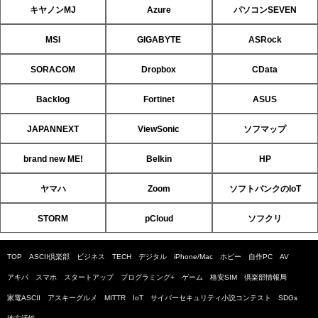
キヤノンMJ
Azure
パソコンSEVEN
MSI
GIGABYTE
ASRock
SORACOM
Dropbox
CData
Backlog
Fortinet
ASUS
JAPANNEXT
ViewSonic
ソフマップ
brand new ME!
Belkin
HP
ヤマハ
Zoom
ソフトバンクのIoT
STORM
pCloud
ソフクリ
TOP
ASCII倶楽部
ビジネス
TECH
デジタル
iPhone/Mac
ホビー
自作PC
AV
アキバ
スマホ
スタートアップ
プログラミング+
ゲーム
格安SIM
倶楽部情報局
家電ASCII
アスキーグルメ
MITTR
IoT
サイバーセキュリティ小説コンテスト
SDGs