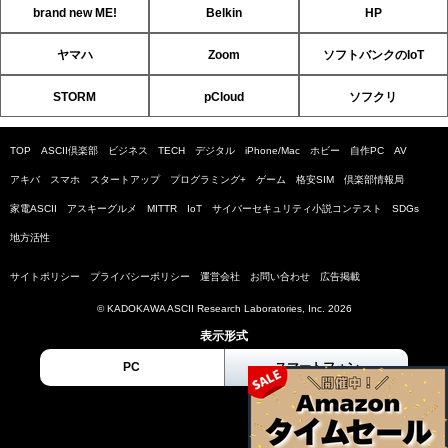
brand new ME!
Belkin
HP
ヤマハ
Zoom
ソフトバンクのIoT
STORM
pCloud
ソフクリ
TOP
ASCII倶楽部
ビジネス
TECH
デジタル
iPhone/Mac
ホビー
自作PC
AV
アキバ
スマホ
スタートアップ
プログラミング+
ゲーム
格安SIM
倶楽部情報局
家電ASCII
アスキーグルメ
MITTR
IoT
サイバーセキュリティ小説コンテスト
SDGs
地方活性
サイトポリシー
プライバシーポリシー
運営会社
お問い合わせ
広告掲載
© KADOKAWA ASCII Research Laboratories, Inc. 2026
表示形式
PC
スマートフォン