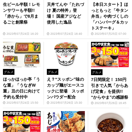
生ビール半額！レモ
天丼てんや「たれづ
【本日スタート】ほ
ンサワーも半額!!
け 夏の特丼」登
っともっと「牛タン
「赤から」で8月ま
場！ 国産アジなど
弁当」や肉づくしの
るごと創業祭
使用した逸品
「ハンバーグ＆カッ
トステーキ」
2023年07月24日 16:20
2023年07月24日 16:40
2023年07月25日 07:00
グルメ
グルメ
グルメ
ほっかほっか亭「う
え？“スッポン”味の
7日間限定！ 150円
な重」「うなぎW
カップ麺がエースコ
引きで人気「からあ
重」丑の日に向けて
ックに登場 スッポ
げ定食」を提供!!
予約も受付中
ンパウダー配合
“からやま”の感謝祭
2023年07月24日 15:50
2023年07月26日 15:30
2023年07月26日 16:45