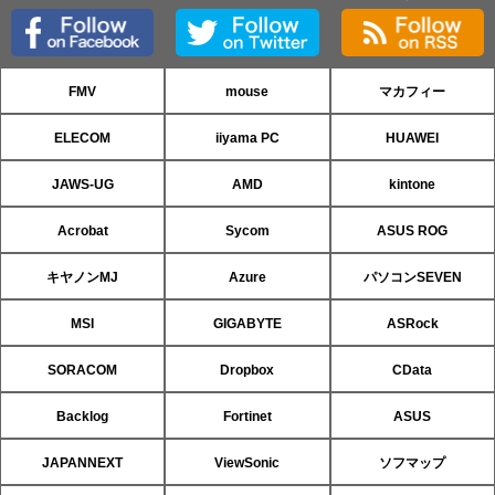
FMV
mouse
マカフィー
ELECOM
iiyama PC
HUAWEI
JAWS-UG
AMD
kintone
Acrobat
Sycom
ASUS ROG
キヤノンMJ
Azure
パソコンSEVEN
MSI
GIGABYTE
ASRock
SORACOM
Dropbox
CData
Backlog
Fortinet
ASUS
JAPANNEXT
ViewSonic
ソフマップ