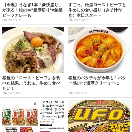
【今週】うなぎ1本「豪快盛り」
すごっ。松屋ローストビーフと
が来る！松のや"超厚切り"×創業
牛めしの合い盛り（みそ汁付
ビーフカレーも
き）本日スタート
2026年7月7日
2026年7月28日
松屋の「ローストビーフ」を食
松屋のバタチキが今年も！バタ
べた結果…うわぁ、牛めし食べ
ー感UPで濃厚クリーミーに
たい！
2026年7月29日
2026年5月7日