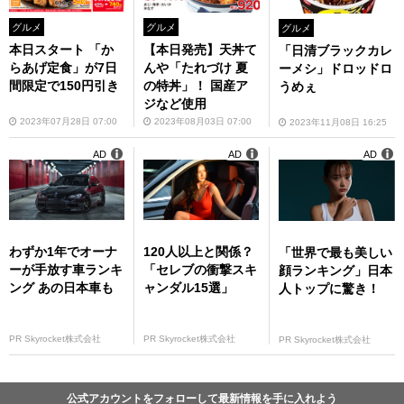
グルメ
グルメ
グルメ
本日スタート 「か
【本日発売】天丼て
「日清ブラックカレ
らあげ定食」が7日
んや「たれづけ 夏
ーメシ」ドロッドロ
間限定で150円引き
の特丼」！ 国産ア
うめぇ
ジなど使用
2023年07月28日 07:00
2023年08月03日 07:00
2023年11月08日 16:25
AD
AD
AD
わずか1年でオーナ
120人以上と関係？
「世界で最も美しい
ーが手放す車ランキ
「セレブの衝撃スキ
顔ランキング」日本
ング あの日本車も
ャンダル15選」
人トップに驚き！
PR Skyrocket株式会社
PR Skyrocket株式会社
PR Skyrocket株式会社
公式アカウントをフォローして最新情報を手に入れよう