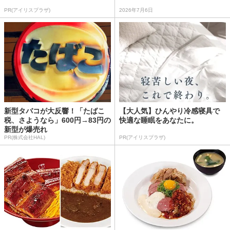
PR(アイリスプラザ)
2026年7月6日
新型タバコが大反響！「たばこ
【大人気】ひんやり冷感寝具で
税、さようなら」600円→83円の
快適な睡眠をあなたに。
新型が爆売れ
PR(株式会社HAL)
PR(アイリスプラザ)