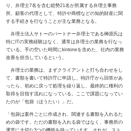
り、弁理士7名を含む総勢21名が所属する弁理士事務
所。顧客の代理として、特許や商標などの知的財産に関
する手続きを行なうことが主な業務となる。
弁理士法人サトーのパートナー弁理士である榊原氏は
特にITの実務経験はなく、通常は弁理士の業務を行なっ
ている。手の空いた時間にkintoneを含めた、社内の業務
改善を担当しているという。
弁理士の業務は、まずクライアントと打ち合わせをし
て、書類を書いて特許庁に申請し、特許庁から回答があ
ったら、初めに戻って処理を繰り返し、最終的に権利の
取得を目指す流れになっている。ここで課題になってい
たのが「包袋（ほうたい）」だ。
「包袋は案件ごとに作成され、関連する書類を入れるた
めの袋です。ただの書類を入れる袋ではなく、事務所の
運営に大切な3つの機能を持っています。それが、スト