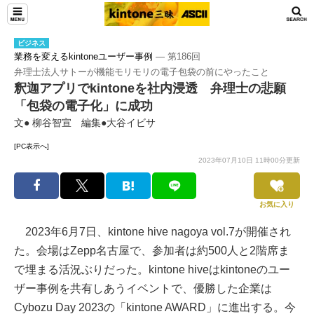
ビジネス
業務を変えるkintoneユーザー事例
― 第186回
弁理士法人サトーが機能モリモリの電子包袋の前にやったこと
釈迦アプリでkintoneを社内浸透 弁理士の悲願
「包袋の電子化」に成功
文● 柳谷智宣 編集●大谷イビサ
[PC表示へ]
2023年07月10日 11時00分更新
お気に入り
2023年6月7日、kintone hive nagoya vol.7が開催され
た。会場はZepp名古屋で、参加者は約500人と2階席ま
で埋まる活況ぶりだった。kintone hiveはkintoneのユー
ザー事例を共有しあうイベントで、優勝した企業は
Cybozu Day 2023の「kintone AWARD」に進出する。今