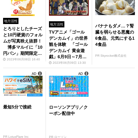
地方活性
地方活性
バナナもダメ…？腎
とろりとしたチーズ
臓を弱らせる悪魔の
TVアニメ「ゴール
と10円硬貨のフォル
6食品、元気にする1
デンカムイ」の世界
ムが写真映え抜群！
4食品
観を体験 「ゴール
博多マルイに「10
デンカムイ 黄金遊
円パン」期間限定出
PR Skyrocket株式会社
戯」6月9日～7月2
店中
2023年06月08日 16:40
日開催
2023年06月09日 13:30
AD
AD
最短5分で接続
ローソンアプリ／ク
ーポン配信中
PR LotusFlare Inc
PR ローソン