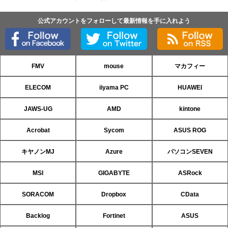
公式アカウントをフォローして最新情報を手に入れよう
FMV
mouse
マカフィー
ELECOM
iiyama PC
HUAWEI
JAWS-UG
AMD
kintone
Acrobat
Sycom
ASUS ROG
キヤノンMJ
Azure
パソコンSEVEN
MSI
GIGABYTE
ASRock
SORACOM
Dropbox
CData
Backlog
Fortinet
ASUS