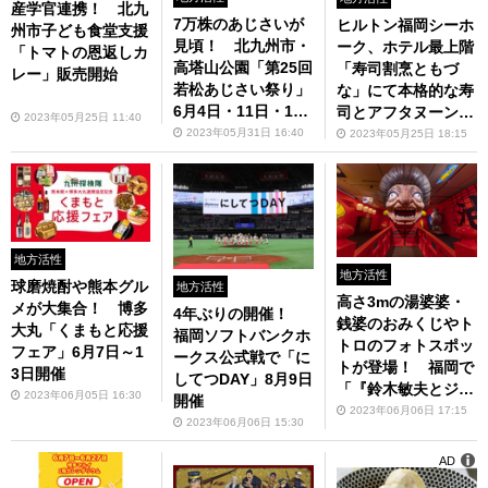
産学官連携！ 北九
7万株のあじさいが
ヒルトン福岡シーホ
州市子ども食堂支援
見頃！ 北九州市・
ーク、ホテル最上階
「トマトの恩返しカ
高塔山公園「第25回
「寿司割烹ともづ
レー」販売開始
若松あじさい祭り」
な」にて本格的な寿
6月4日・11日・18
司とアフタヌーンテ
2023年05月25日 11:40
日開催
ィースイーツのラン
2023年05月31日 16:40
2023年05月25日 18:15
チ「花蓮（かれ
ん）」を6月21日よ
り提供
地方活性
地方活性
球磨焼酎や熊本グル
地方活性
高さ3mの湯婆婆・
メが大集合！ 博多
4年ぶりの開催！
銭婆のおみくじやト
大丸「くまもと応援
福岡ソフトバンクホ
トロのフォトスポッ
フェア」6月7日～1
ークス公式戦で「に
トが登場！ 福岡で
3日開催
してつDAY」8月9日
「『鈴木敏夫とジブ
2023年06月05日 16:30
開催
リ展』また、会えた
2023年06月06日 17:15
2023年06月06日 15:30
ね！」6月9日から開
催
AD