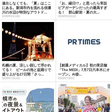
遠出しなくても、「夏」はここ
「お、縁日!?」と思ったら常設
にある。新潟市内を流れる信濃
ビアガーデンだったの最高すぎ
川の水辺が特別なアウトド...
る！ 郡山駅前・夏の大...
2026年6月19日
2026年5月21日
札幌の夏、涼しい顔して浮かれ
【創通メディカル】初の実店舗
てる！ ビールの泡と盆踊りで
「The MEDI」7月7日六本木にオ
盛り上がる27日間「さっ...
ープン。AI姿...
2026年7月14日
2026年7月6日