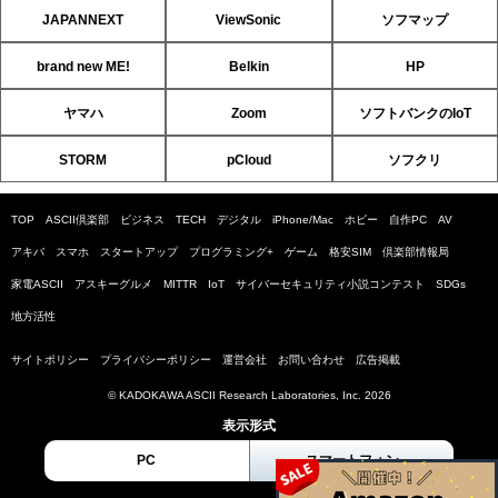
JAPANNEXT
ViewSonic
ソフマップ
brand new ME!
Belkin
HP
ヤマハ
Zoom
ソフトバンクのIoT
STORM
pCloud
ソフクリ
TOP
ASCII倶楽部
ビジネス
TECH
デジタル
iPhone/Mac
ホビー
自作PC
AV
アキバ
スマホ
スタートアップ
プログラミング+
ゲーム
格安SIM
倶楽部情報局
家電ASCII
アスキーグルメ
MITTR
IoT
サイバーセキュリティ小説コンテスト
SDGs
地方活性
サイトポリシー
プライバシーポリシー
運営会社
お問い合わせ
広告掲載
© KADOKAWA ASCII Research Laboratories, Inc. 2026
表示形式
PC
スマートフォン