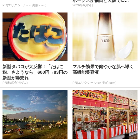
ホークスが福岡と大阪でロ...
PR(エリクシール on 美的.com)
2026年6月5日
新型タバコが大反響！「たばこ
マルチ効果で健やかな肌へ導く
税、さようなら」600円→83円の
高機能美容液
新型が爆売れ
PR(株式会社HAL)
PR(エリクシール on 美的.com)