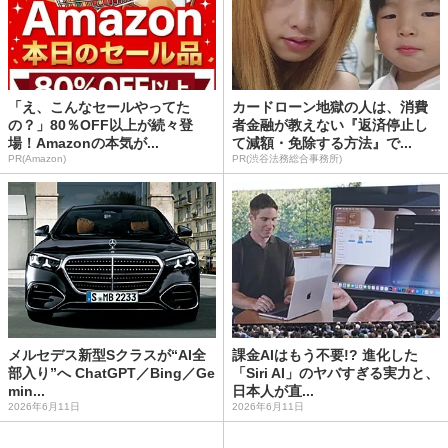
「え、こんなセールやってた
カードローン地獄の人は、消費
の？」80％OFF以上が続々登
者金融が教えない『返済停止し
場！Amazonの本気が...
て減額・免除する方法』で...
PR(Amazon)
PR(渋谷法務総合事務所)
メルセデス新型Sクラスが“AI全
課金AIはもう不要!? 進化した
部入り”へ ChatGPT／Bing／Ge
「Siri AI」のヤバすぎる実力と、
min...
日本人が直...
2026年6月11日
2026年6月11日