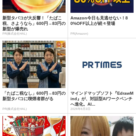
新型タバコが大反響！「たばこ
Amazon今日も見逃せない！8
税、さようなら」600円→83円の
0%OFF以上が続々登場
新型が爆売れ
PR(株式会社HAL)
PR(Amazon)
「たばこ税なし」600円→83円の
マインドマップソフト『EdrawM
新型タバコに喫煙者群がる
ind』が、対話型AIワークベンチ
へ進化。AI...
PR(株式会社HAL)
2026年6月3日