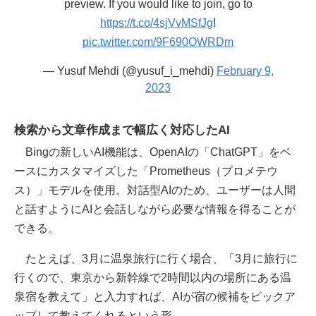
preview. If you would like to join, go to
https://t.co/4sjVvMSfJg
!
pic.twitter.com/9F690OWRDm
— Yusuf Mehdi (@yusuf_i_mehdi)
February 9,
2023
検索から文章作成まで幅広く対応したAI
Bingの新しいAI機能は、OpenAIの「ChatGPT」をベ
ースにカスタマイズした「Prometheus（プロメテウ
ス）」モデルを使用。対話型AIのため、ユーザーは人間
と話すようにAIと会話しながら必要な情報を得ることが
できる。
たとえば、3月に温泉旅行に行く場合、「3月に旅行に
行くので、東京から新幹線で2時間以内の場所にある温
泉宿を教えて」と入力すれば、AIが宿の候補をピックア
ップして教えてくれるという形。