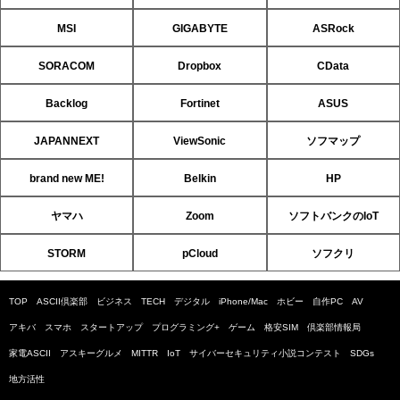
MSI
GIGABYTE
ASRock
SORACOM
Dropbox
CData
Backlog
Fortinet
ASUS
JAPANNEXT
ViewSonic
ソフマップ
brand new ME!
Belkin
HP
ヤマハ
Zoom
ソフトバンクのIoT
STORM
pCloud
ソフクリ
TOP
ASCII倶楽部
ビジネス
TECH
デジタル
iPhone/Mac
ホビー
自作PC
AV
アキバ
スマホ
スタートアップ
プログラミング+
ゲーム
格安SIM
倶楽部情報局
家電ASCII
アスキーグルメ
MITTR
IoT
サイバーセキュリティ小説コンテスト
SDGs
地方活性