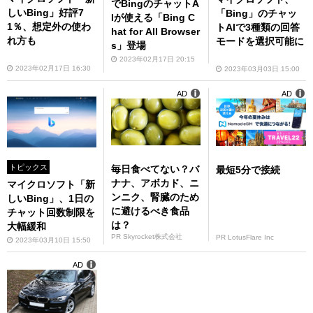
でBingのチャットA
しいBing」好評7
「Bing」のチャッ
Iが使える「Bing C
1％、想定外の使わ
トAIで3種類の回答
hat for All Browser
れ方も
モードを選択可能に
s」登場
2023年02月17日 20:15
2023年02月17日 16:30
2023年03月03日 15:00
AD
AD
トピックス
毎日食べてない？バ
最短5分で接続
ナナ、アボカド、ニ
マイクロソフト「新
ンニク、腎臓のため
しいBing」、1日の
に避けるべき食品
チャット回数制限を
は？
大幅緩和
PR Skyrocket株式会社
PR LotusFlare Inc
2023年03月10日 15:50
AD