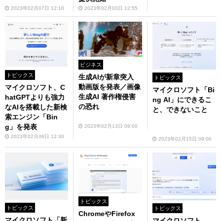
2023年02月07日 12:10
2023年02月03日 12:55
ビジネス
トピックス
生成AIが新章突入
トピックス
動画版を発表／画像
マイクロソフト、C
マイクロソフト「Bi
生成AI 著作権侵害
hatGPTよりも強力
ng AI」にできるこ
の恐れ
なAIを搭載した新検
と、できないこと
索エンジン「Bin
g」を発表
2023年02月13日 09:00
2023年02月08日 12:30
2023年02月15日 09:00
トピックス
トピックス
トピックス
ChromeやFirefox
マイクロソフト「新
マイクロソフト、