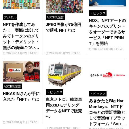
トピックス
デジタル
ASCII倶楽部
NOX、NFTアートの
NFTを作成してみ
JPEG画像が75億円
キャンバスプリント
た！ 実際に試して
で落札 NFTとは
をオーダーできるサ
みてトークンのメリ
ービス「NFT PRIN
ット・デメリット・
T」を開始
無形の価値について
2022年12月28日 12:40
解説
2022年11月02日 14:00
2021年03月22日 09:00
ASCII倶楽部
トピックス
HIKAKINさんが手に
トピックス
入れた「NFT」とは
東京メトロ、鉄道車
ゐきかたとBig Hat
両の3Dモデリング
Monkeys、NTTド
データをNFTで販売
コモとの実証実験と
へ
して音楽NFTプラッ
2022年01月31日 09:00
トフォーム「Sound
2023年01月26日 18:30