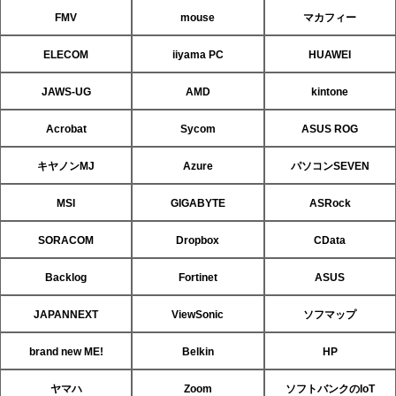
FMV
mouse
マカフィー
ELECOM
iiyama PC
HUAWEI
JAWS-UG
AMD
kintone
Acrobat
Sycom
ASUS ROG
キヤノンMJ
Azure
パソコンSEVEN
MSI
GIGABYTE
ASRock
SORACOM
Dropbox
CData
Backlog
Fortinet
ASUS
JAPANNEXT
ViewSonic
ソフマップ
brand new ME!
Belkin
HP
ヤマハ
Zoom
ソフトバンクのIoT