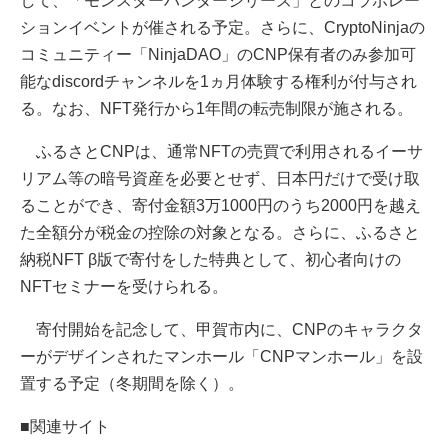
して、「モンスターハンターシリーズ」とのコラボレー
ションイベントが催される予定。さらに、CryptoNinjaの
コミュニティー「NinjaDAO」のCNP保有者のみ参加可
能なdiscordチャンネルを1ヵ月体験する権利が付与され
る。なお、NFT発行から1年間の転売制限が施される。
ふるさとCNPは、通常NFTの売買で利用されるイーサ
リアム等の暗号資産を必要とせず、日本円だけで受け取
ることができ、寄付金額3万1000円のうち2000円を越え
た全額分が税金の控除の対象となる。さらに、ふるさと
納税NFT β版で寄付をした特典として、初心者向けの
NFTセミナーを受けられる。
寄付開始を記念して、甲賀市内に、CNPのキャラクタ
ーがデザインされたマンホール「CNPマンホール」を設
置する予定（冬期間を除く）。
■関連サイト