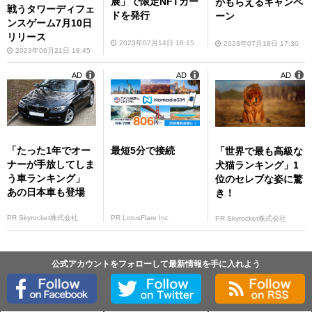
展」で限定NFTカー
がもらえるキャンペ
戦うタワーディフェ
ドを発行
ーン
ンスゲーム7月10日
リリース
2023年07月14日 18:15
2023年07月18日 17:30
2023年06月21日 18:45
AD
AD
AD
「たった1年でオー
最短5分で接続
「世界で最も高級な
ナーが手放してしま
犬猫ランキング」1
う車ランキング」
位のセレブな姿に驚
あの日本車も登場
き！
PR Skyrocket株式会社
PR LotusFlare Inc
PR Skyrocket株式会社
公式アカウントをフォローして最新情報を手に入れよう