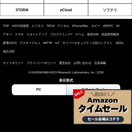
STORM
pCloud
ソフクリ
TOP
ASCII倶楽部
ビジネス
TECH
デジタル
iPhone/Mac
ホビー
自作PC
AV
アキバ
スマホ
スタートアップ
プログラミング+
ゲーム
格安SIM
倶楽部情報局
家電ASCII
アスキーグルメ
MITTR
IoT
サイバーセキュリティ小説コンテスト
SDGs
地方活性
サイトポリシー
プライバシーポリシー
運営会社
お問い合わせ
広告掲載
© KADOKAWA ASCII Research Laboratories, Inc. 2026
表示形式
PC
スマートフォン