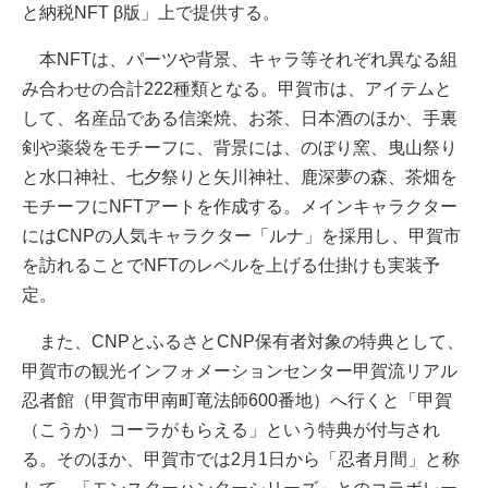
と納税NFT β版」上で提供する。
本NFTは、パーツや背景、キャラ等それぞれ異なる組
み合わせの合計222種類となる。甲賀市は、アイテムと
して、名産品である信楽焼、お茶、日本酒のほか、手裏
剣や薬袋をモチーフに、背景には、のぼり窯、曳山祭り
と水口神社、七夕祭りと矢川神社、鹿深夢の森、茶畑を
モチーフにNFTアートを作成する。メインキャラクター
にはCNPの人気キャラクター「ルナ」を採用し、甲賀市
を訪れることでNFTのレベルを上げる仕掛けも実装予
定。
また、CNPとふるさとCNP保有者対象の特典として、
甲賀市の観光インフォメーションセンター甲賀流リアル
忍者館（甲賀市甲南町竜法師600番地）へ行くと「甲賀
（こうか）コーラがもらえる」という特典が付与され
る。そのほか、甲賀市では2月1日から「忍者月間」と称