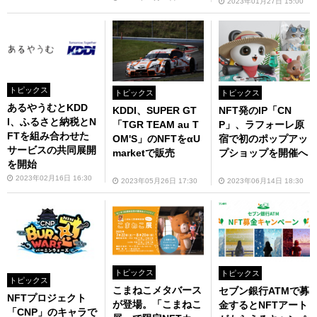
Desert」を展開
2023年01月27日 15:00
トピックス
トピックス
トピックス
あるやうむとKDD
KDDI、SUPER GT
NFT発のIP「CN
I、ふるさと納税とN
「TGR TEAM au T
P」、ラフォーレ原
FTを組み合わせた
OM'S」のNFTをαU
宿で初のポップアッ
サービスの共同展開
marketで販売
プショップを開催へ
を開始
2023年02月16日 16:30
2023年05月26日 17:30
2023年06月14日 18:30
トピックス
トピックス
トピックス
こまねこメタバース
セブン銀行ATMで募
NFTプロジェクト
が登場。「こまねこ
金するとNFTアート
「CNP」のキャラで