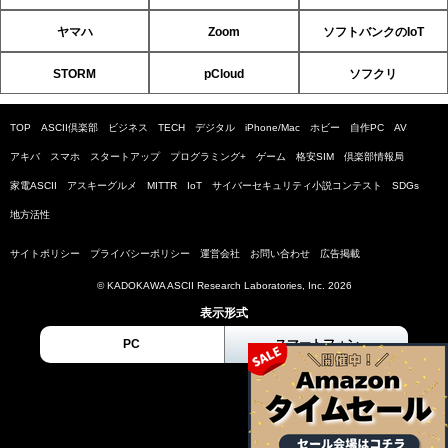
ヤマハ
Zoom
ソフトバンクのIoT
STORM
pCloud
ソフクリ
TOP
ASCII倶楽部
ビジネス
TECH
デジタル
iPhone/Mac
ホビー
自作PC
AV
アキバ
スマホ
スタートアップ
プログラミング+
ゲーム
格安SIM
倶楽部情報局
家電ASCII
アスキーグルメ
MITTR
IoT
サイバーセキュリティ小説コンテスト
SDGs
地方活性
サイトポリシー
プライバシーポリシー
運営会社
お問い合わせ
広告掲載
© KADOKAWA ASCII Research Laboratories, Inc. 2026
表示形式
PC
スマートフォン