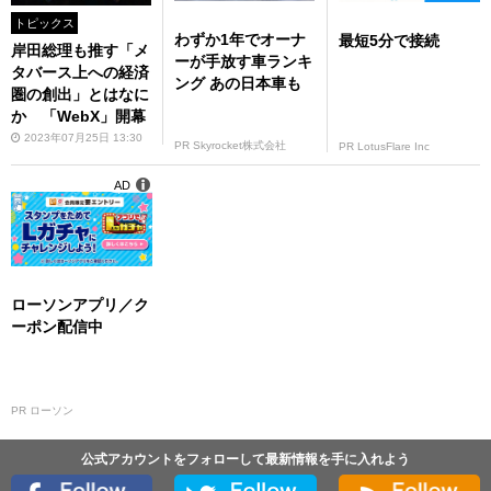
トピックス
わずか1年でオーナ
最短5分で接続
岸田総理も推す「メ
ーが手放す車ランキ
タバース上への経済
ング あの日本車も
圏の創出」とはなに
か 「WebX」開幕
2023年07月25日 13:30
PR Skyrocket株式会社
PR LotusFlare Inc
AD
ローソンアプリ／ク
ーポン配信中
PR ローソン
公式アカウントをフォローして最新情報を手に入れよう