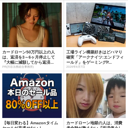
カードローン50万円以上の人
工場ライン構築好きはどハマり
は、返済を3～6ヶ月停止して
確実「アークナイツ:エンドフィ
『大幅に減額してから返済...
ールド」をゲーミングP...
PR(渋谷法務総合事務所)
2026年6月7日
【毎日変わる】Amazonタイム
カードローン地獄の人は、消費