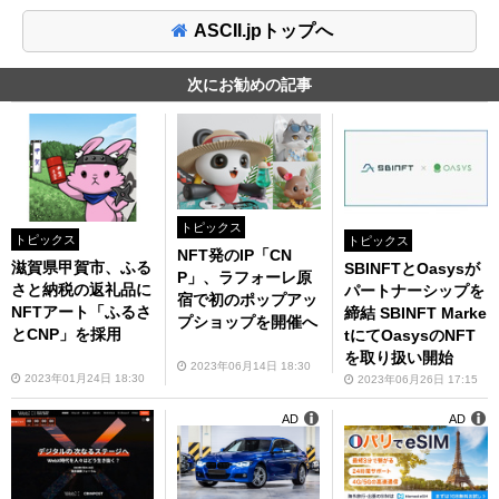
ASCII.jpトップへ
次にお勧めの記事
トピックス
トピックス
トピックス
NFT発のIP「CN
滋賀県甲賀市、ふる
SBINFTとOasysが
P」、ラフォーレ原
さと納税の返礼品に
パートナーシップを
宿で初のポップアッ
NFTアート「ふるさ
締結 SBINFT Marke
プショップを開催へ
とCNP」を採用
tにてOasysのNFT
を取り扱い開始
2023年06月14日 18:30
2023年01月24日 18:30
2023年06月26日 17:15
AD
AD