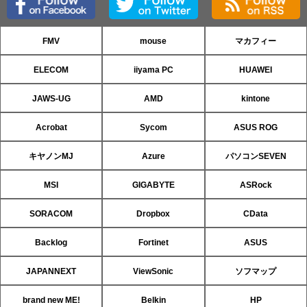
FMV
mouse
マカフィー
ELECOM
iiyama PC
HUAWEI
JAWS-UG
AMD
kintone
Acrobat
Sycom
ASUS ROG
キヤノンMJ
Azure
パソコンSEVEN
MSI
GIGABYTE
ASRock
SORACOM
Dropbox
CData
Backlog
Fortinet
ASUS
JAPANNEXT
ViewSonic
ソフマップ
brand new ME!
Belkin
HP