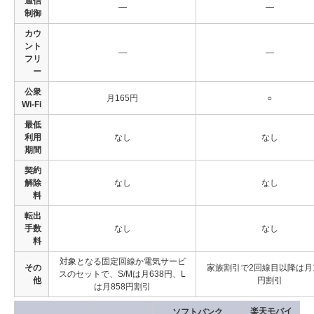
通信
―
―
制御
カウ
ント
―
―
フリ
ー
公衆
月165円
○
Wi-Fi
最低
利用
なし
なし
期間
契約
解除
なし
なし
料
転出
手数
なし
なし
料
対象となる固定回線か電気サービ
その
家族割引で2回線目以降は月1
スのセットで、S/Mは月638円、L
他
円割引
は月858円割引
楽天モバイ
ソフトバンク