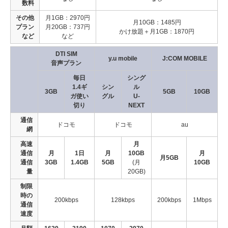
数料
その他
月1GB：2970円
月10GB：1485円
プラン
月20GB：737円
かけ放題＋月1GB：1870円
など
など
DTI SIM
y.u mobile
J:COM MOBILE
音声プラン
毎日
シング
1.4ギ
シン
ル
3GB
5GB
10GB
ガ使い
グル
U-
切り
NEXT
通信
ドコモ
ドコモ
au
網
高速
月
通信
月
1日
月
10GB
月
月5GB
通信
3GB
1.4GB
5GB
(月
10GB
量
20GB)
制限
時の
200kbps
128kbps
200kbps
1Mbps
通信
速度