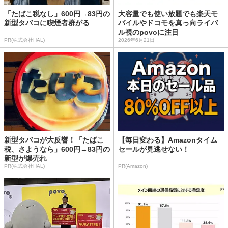
「たばこ税なし」600円→83円の
大容量でも使い放題でも楽天モ
新型タバコに喫煙者群がる
バイルやドコモを真っ向ライバ
ル視のpovoに注目
PR(株式会社HAL)
2026年6月21日
新型タバコが大反響！「たばこ
【毎日変わる】Amazonタイム
税、さようなら」600円→83円の
セールが見逃せない！
新型が爆売れ
PR(株式会社HAL)
PR(Amazon)