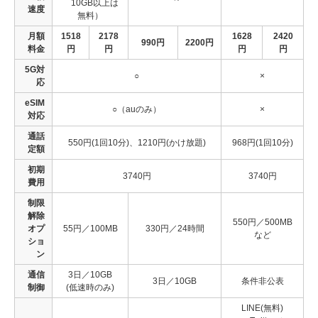
10GB以上は
速度
無料）
月額
1518
2178
1628
2420
990円
2200円
料金
円
円
円
円
5G対
○
×
応
eSIM
○（auのみ）
×
対応
通話
550円(1回10分)、1210円(かけ放題)
968円(1回10分)
定額
初期
3740円
3740円
費用
制限
解除
550円／500MB
オプ
55円／100MB
330円／24時間
など
ショ
ン
通信
3日／10GB
3日／10GB
条件非公表
制御
(低速時のみ)
LINE(無料)