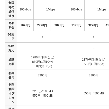
制限
時の
300kbps
1Mbps
300kbps
1Mbps
通信
速度
月額
1628円
2728円
3828円
2178円
3278円
4
料金
5G対
○
○
応
eSIM
○
○
対応
1980円(制限なし)
通話
1870円(制限なし)
880円(1回10分)
定額
770円(1回10分)
550円(月60分)
初期
3300円
3300円
費用
制限
解除
220円／100MB
オプ
550円／500MB
550円／500MB
ショ
ン