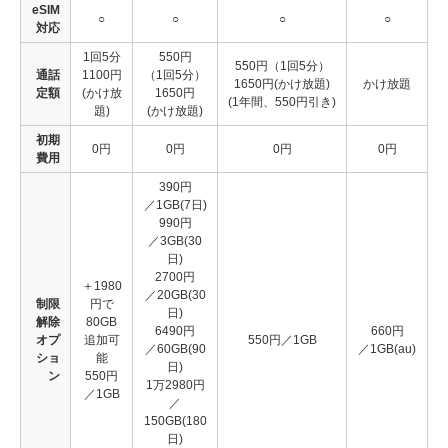
eSIM
○
○
○
○
対応
1回5分
550円
550円（1回5分）
通話
1100円
（1回5分）
1650円(かけ放題)
かけ放題
定額
(かけ放
1650円
(1年間、550円引き)
題)
(かけ放題)
初期
0円
0円
0円
0円
費用
390円
／1GB(7日)
990円
／3GB(30
日)
2700円
＋1980
／20GB(30
制限
円で
日)
解除
80GB
6490円
660円
オプ
追加可
550円／1GB
／60GB(90
／1GB(au)
ショ
能
日)
ン
550円
1万2980円
／1GB
／
150GB(180
日)