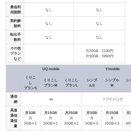
最低利
なし
なし
用期間
契約解
なし
なし
除料
転出手
なし
なし
数料
その他
月20GB：2190円
プラン
月50GB：5990円
など
UQ mobile
Y!mobile
くりこ
くりこし
くりこし
シンプ
シンプル
シ
し
プランM
プランL
ルS
M
プランS
通信
au
ソフトバンク
網
高速
月3GB
月15GB
月25GB
月3GB
月15GB
月
通信
月
月
月
月
月
通信
5GB※2
20GB※2
30GB※2
5GB※3
20GB※3
30
量