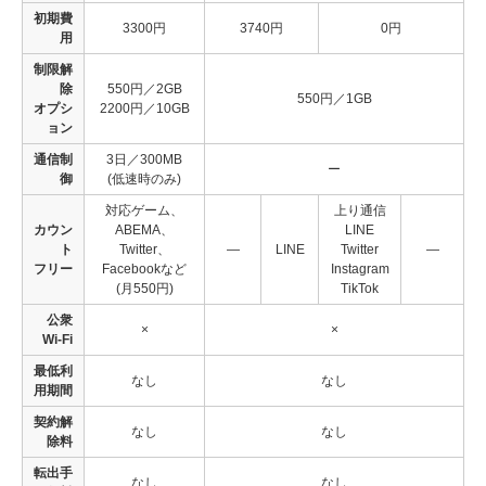
初期費
3300円
3740円
0円
用
制限解
除
550円／2GB
550円／1GB
オプシ
2200円／10GB
ョン
通信制
3日／300MB
ー
御
(低速時のみ)
対応ゲーム、
上り通信
カウン
ABEMA、
LINE
ト
Twitter、
―
LINE
Twitter
―
フリー
Facebookなど
Instagram
(月550円)
TikTok
公衆
×
×
Wi-Fi
最低利
なし
なし
用期間
契約解
なし
なし
除料
転出手
なし
なし