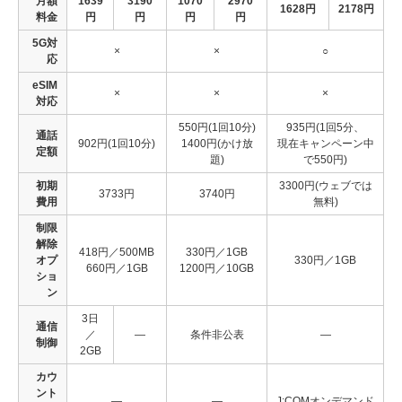
月額
1639
3190
1070
2970
1628円
2178円
料金
円
円
円
円
5G対
×
×
○
応
eSIM
×
×
×
対応
550円(1回10分)
935円(1回5分、
通話
902円(1回10分)
1400円(かけ放
現在キャンペーン中
定額
題)
で550円)
初期
3300円(ウェブでは
3733円
3740円
費用
無料)
制限
解除
418円／500MB
330円／1GB
オプ
330円／1GB
660円／1GB
1200円／10GB
ショ
ン
3日
通信
／
―
条件非公表
―
制御
2GB
カウ
ント
―
―
J:COMオンデマンド