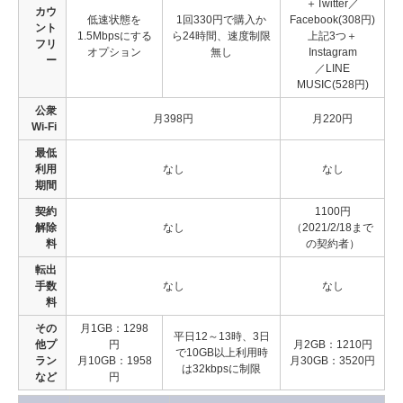
＋Twitter／
カウ
低速状態を
1回330円で購入か
Facebook(308円)
ント
1.5Mbpsにする
ら24時間、速度制限
上記3つ＋
フリ
オプション
無し
Instagram
ー
／LINE
MUSIC(528円)
公衆
月398円
月220円
Wi-Fi
最低
利用
なし
なし
期間
契約
1100円
解除
なし
（2021/2/18まで
料
の契約者）
転出
手数
なし
なし
料
その
月1GB：1298
平日12～13時、3日
他プ
円
月2GB：1210円
で10GB以上利用時
ラン
月10GB：1958
月30GB：3520円
は32kbpsに制限
など
円