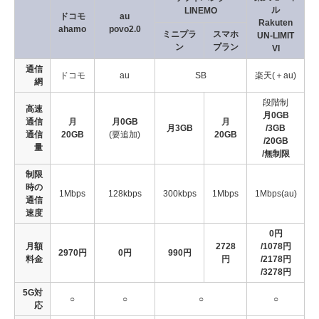
ル
LINEMO
ドコモ
au
Rakuten
ahamo
povo2.0
ミニプラ
スマホ
UN-LIMIT
ン
プラン
VI
通信
ドコモ
au
SB
楽天(＋au)
網
段階制
高速
月0GB
通信
月
月0GB
月
月3GB
/3GB
通信
20GB
(要追加)
20GB
/20GB
量
/無制限
制限
時の
1Mbps
128kbps
300kbps
1Mbps
1Mbps(au)
通信
速度
0円
月額
2728
/1078円
2970円
0円
990円
料金
円
/2178円
/3278円
5G対
○
○
○
○
応