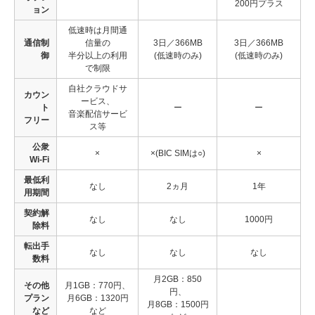
200円プラス
ョン
低速時は月間通
通信制
信量の
3日／366MB
3日／366MB
御
半分以上の利用
(低速時のみ)
(低速時のみ)
で制限
自社クラウドサ
カウン
ービス、
ト
ー
ー
音楽配信サービ
フリー
ス等
公衆
×
×(BIC SIMは○)
×
Wi-Fi
最低利
なし
2ヵ月
1年
用期間
契約解
なし
なし
1000円
除料
転出手
なし
なし
なし
数料
月2GB：850
その他
月1GB：770円、
円、
プラン
月6GB：1320円
月8GB：1500円
など
など