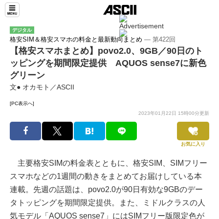
デジタル
格安SIM＆格安スマホの料金と最新動向まとめ
― 第422回
【格安スマホまとめ】povo2.0、9GB／90日のト
ッピングを期間限定提供 AQUOS sense7に新色
グリーン
文● オカモト／ASCII
[PC表示へ]
2023年01月22日 15時00分更新
お気に入り
主要格安SIMの料金表とともに、格安SIM、SIMフリー
スマホなどの1週間の動きをまとめてお届けしている本
連載。先週の話題は、povo2.0が90日有効な9GBのデー
タトッピングを期間限定提供。また、ミドルクラスの人
気モデル「AQUOS sense7」にはSIMフリー版限定色が