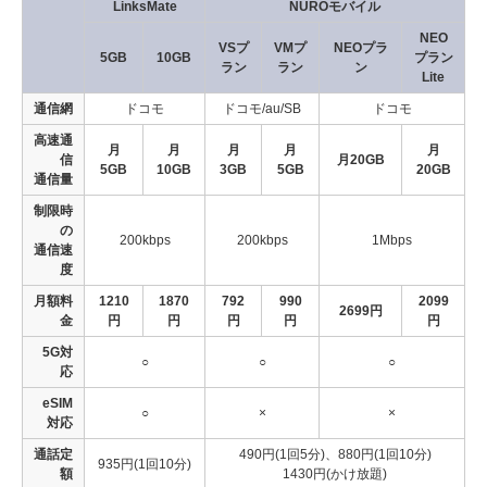
LinksMate
NUROモバイル
NEO
VSプ
VMプ
NEOプラ
5GB
10GB
プラン
ラン
ラン
ン
Lite
通信網
ドコモ
ドコモ/au/SB
ドコモ
高速通
月
月
月
月
月
信
月20GB
5GB
10GB
3GB
5GB
20GB
通信量
制限時
の
200kbps
200kbps
1Mbps
通信速
度
月額料
1210
1870
792
990
2099
2699円
金
円
円
円
円
円
5G対
○
○
○
応
eSIM
○
×
×
対応
通話定
490円(1回5分)、880円(1回10分)
935円(1回10分)
額
1430円(かけ放題)