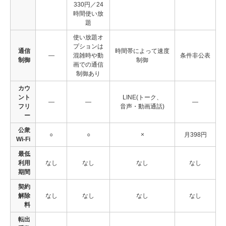
330円／24
時間使い放
題
使い放題オ
プションは
通信
時間帯によって速度
―
混雑時や動
条件非公表
制御
制御
画での通信
制御あり
カウ
ント
LINE(トーク、
―
―
―
フリ
音声・動画通話)
ー
公衆
○
○
×
月398円
Wi-Fi
最低
利用
なし
なし
なし
なし
期間
契約
解除
なし
なし
なし
なし
料
転出