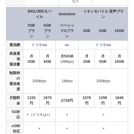
など
BIGLOBEモバ
イオンモバイル 音声プラ
donedone
イル
ン
3GB
6GB
ベーシッ
プラ
プラ
クUプラ
3GB
5GB
10GB
ン
ン
ン
通信網
ドコモ/au
au
ドコモ/au
高速通
月
月
月50GB
月
月
月
信
3GB
6GB
(3Mbps)
3GB
5GB
10GB
通信量
制限時
の
200kbps
1Mbps
200kbps
通信速
度
月額料
1320
1870
1078
1298
1848
2728円
金
円
円
円
円
円
5G対
×（ドコモは○）
○
○
応
eSIM
×
×
×
対応