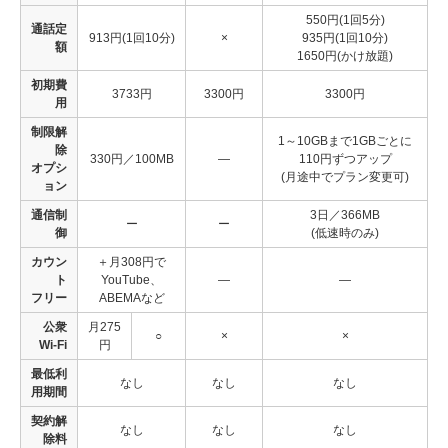
550円(1回5分)
通話定
913円(1回10分)
×
935円(1回10分)
額
1650円(かけ放題)
初期費
3733円
3300円
3300円
用
制限解
1～10GBまで1GBごとに
除
330円／100MB
―
110円ずつアップ
オプシ
(月途中でプラン変更可)
ョン
通信制
3日／366MB
ー
ー
御
(低速時のみ)
カウン
＋月308円で
ト
YouTube、
―
―
フリー
ABEMAなど
公衆
月275
○
×
×
Wi-Fi
円
最低利
なし
なし
なし
用期間
契約解
なし
なし
なし
除料