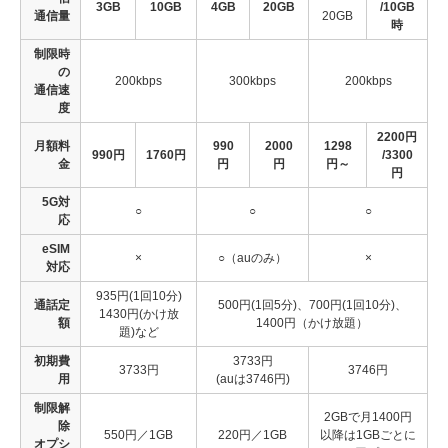
3GB
10GB
4GB
20GB
/10GB
通信量
20GB
時
制限時
の
200kbps
300kbps
200kbps
通信速
度
2200円
月額料
990
2000
1298
990円
1760円
/3300
金
円
円
円～
円
5G対
○
○
○
応
eSIM
×
○（auのみ）
×
対応
935円(1回10分)
通話定
500円(1回5分)、700円(1回10分)、
1430円(かけ放
額
1400円（かけ放題）
題)など
初期費
3733円
3733円
3746円
用
(auは3746円)
制限解
2GBで月1400円
除
550円／1GB
220円／1GB
以降は1GBごとに
オプシ