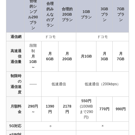
合理
合理
的シ
的み
合理的
3GB
7GB
ンプ
1GB
んな
20GB
プラ
プラ
ル290
プラン
のプ
プラン
ン
ン
プラ
ラン
ン
通信網
ドコモ
ドコモ
段階
高速通
制
月
月
月
月
信
月
月1GB
6GB
20GB
3GB
7GB
通信量
1GB
～
制限時
の
――
低速通信
低速通信（200kbps）
通信速
度
550円
月額料
290円
1390
2178
(100MB
770円
990円
金
～
円
円
まで290
円)
5G対応
○
×
eSIM対