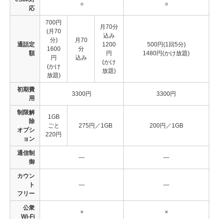
○
○
応
700円
月70分
(月70
込み
分)
月70
通話定
1200
500円(1回5分)
1600
分
額
円
1480円(かけ放題)
円
込み
(かけ
(かけ
放題)
放題)
初期費
3300円
3300円
用
制限解
1GB
除
ごと
275円／1GB
200円／1GB
オプシ
220円
ョン
通信制
―
―
御
カウン
ト
―
―
フリー
公衆
×
×
Wi-Fi