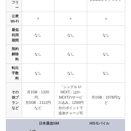
フリ
ー
公衆
×
×
○
Wi-Fi
最低
利用
なし
なし
なし
期間
契約
解除
なし
なし
なし
料
転出
手数
なし
なし
なし
料
「シングル U-
その
月1GB：1320
NEXT」はU-
他プ
円、
NEXTのサービ
月1GB：1078円な
ラン
月5GB：2112円
ス込み。1200円
ど
など
など
分のポイントで
追加チャージ可
日本通信SIM
HISモバイル