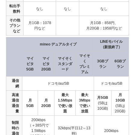
転出手
なし
なし
なし
数料
その他
月1GB：1078
月1GB：858円、
プラン
円など
月20GB：1958円など
など
LINEモバイル
mineo デュアルタイプ
(新規終了)
マイそ
マイ
マイ
マイそく
く
3GBプ
6GBプ
ピタ
ピタ
スタンダ
プレミ
ラン
ラン
5GB
20GB
ード
アム
通信
ドコモ/au/SB
ドコモ/au/SB
網
高速
最大
最大
月
月5GB
通信
月
月
1.5Mbps
3Mbps
10GB
(SBは
通信
5GB
20GB
で使い放
で使い
(SBは
10GB)
量
題
放題
20GB)
200kbps
制限
（＋385円で
時の
32kbps(平日12～13
1.5Mbps
200kbps
通信
時)