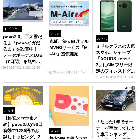
トピックス
スマホ
povo2.0、巨大雪だ
スマホ
丸紅、法人向けフル
るま「povoギガだ
ミドルクラスの人気
MVNOサービス「M
るま」を設置中！
スマホ、シャープ
-Air」提供開始
データボーナス1GB
「AQUOS sense
（7日間）を無料プ
7」にSIMフリー限
レゼント
2023年02月13日 15:30
定のフォレストグリ
2023年01月27日 17:20
ーンが追加
2023年01月20日 10:00
AD
スマホ
【格安スマホまと
「たった1年でオー
め】povo2.0が90日
ナーが手放してしま
有効で1280円のお
スマホ
う車ランキング」
試しトッピング、Z
格安SIM＆格安スマ