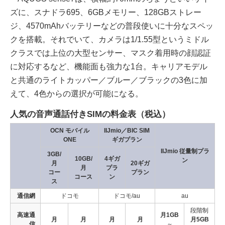
ズに、スナドラ695、6GBメモリー、128GBストレー
ジ、4570mAhバッテリーなどの普段使いに十分なスペッ
クを搭載。それでいて、カメラは1/1.55型というミドル
クラスでは上位の大型センサー、マスク着用時の顔認証
に対応するなど、機能面も強力な1台。キャリアモデル
と共通のライトカッパー／ブルー／ブラックの3色に加
えて、4色からの選択が可能になる。
人気の音声通話付きSIMの料金表（税込）
OCN モバイル
IIJmio／BIC SIM
ONE
ギガプラン
IIJmio 従量制プラ
3GB/
10GB/
4ギガ
ン
月
20ギガ
月
プラ
コー
プラン
コース
ン
ス
通信網
ドコモ
ドコモ/au
au
段階制
高速通
月1GB
月
月
月
月
月5GB
信
～