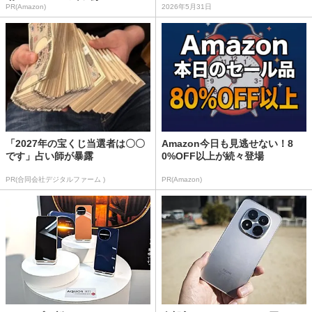
PR(Amazon)
2026年5月31日
「2027年の宝くじ当選者は〇〇
Amazon今日も見逃せない！8
です」占い師が暴露
0%OFF以上が続々登場
PR(合同会社デジタルファーム )
PR(Amazon)