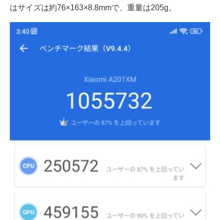
はサイズは約76×163×8.8mmで、重量は205g。