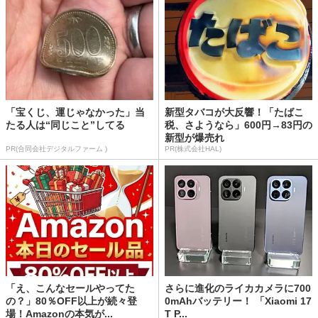
「宝くじ、運じゃなかった」当
新型タバコが大反響！「たばこ
たる人は“同じこと”してる
税、さようなら」600円→83円の
新型が爆売れ
PR(合同会社デジタルファーム )
PR(株式会社HAL)
「え、こんなセールやってた
さらに進化のライカカメラに700
の？」80％OFF以上が続々登
0mAhバッテリー！ 「Xiaomi 17
場！Amazonの本気が...
T P...