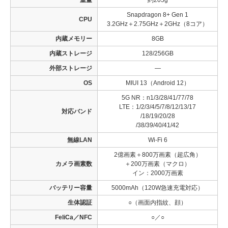
Snapdragon 8+ Gen 1
CPU
3.2GHz＋2.75GHz＋2GHz（8コア）
内蔵メモリー
8GB
内蔵ストレージ
128/256GB
外部ストレージ
―
OS
MIUI 13（Android 12）
5G NR：n1/3/28/41/77/78
LTE：1/2/3/4/5/7/8/12/13/17
対応バンド
/18/19/20/28
/38/39/40/41/42
無線LAN
Wi-Fi 6
2億画素＋800万画素（超広角）
カメラ画素数
＋200万画素（マクロ）
イン：2000万画素
バッテリー容量
5000mAh（120W急速充電対応）
生体認証
○（画面内指紋、顔）
FeliCa／NFC
○／○