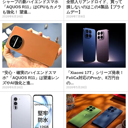
シャープの新ハイエンドスマホ
全部入りアンドロイド、買って
「AQUOS R11」はCPUもカメラ
損しないのはこの4製品【プライ
も強化！ 望遠...
ムデー】
2026年6月16日
2026年7月9日
“安心・確実のハイエンドスマ
「Xiaomi 17T」シリーズ発表！
ホ”「AQUOS R11」は望遠レン
FeliCa対応のProか、8万円台
ズやAI強化と進...
の...
2026年6月16日
2026年5月28日