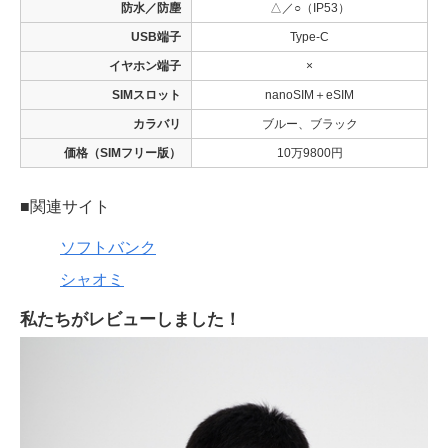
防水／防塵
△／○（IP53）
USB端子
Type-C
イヤホン端子
×
SIMスロット
nanoSIM＋eSIM
カラバリ
ブルー、ブラック
価格（SIMフリー版）
10万9800円
■関連サイト
ソフトバンク
シャオミ
私たちがレビューしました！