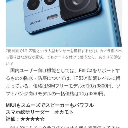
2億画素で1/1.22型という大型センサーを搭載するだけにカメラ部の出
っ張りはなかなか豪快。でもケースを付けて使うなら、あまり関係な
い!?
国内ユーザー向け機能としては、FeliCaをサポートす
るものの防水・防塵については、IP53と防滴レベルに留
まっている。価格はSIMフリーモデルが10万9800円、ソ
フトバンク向けモデルの一括価格は14万3280円。
MIUIもスムーズでスピーカーもパワフル
スマホ総研リーダー オカモト
評価：★★★★☆
個人的にミドルクラスのシャオミ機を複数使ってきた