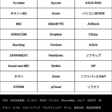
Acrobat
Sycom
ASUS ROG
キヤノンMJ
Azure
パソコンSEVEN
MSI
GIGABYTE
ASRock
SORACOM
Dropbox
CData
Backlog
Fortinet
ASUS
JAPANNEXT
ViewSonic
ソフマップ
brand new ME!
Belkin
HP
ヤマハ
Zoom
ソフトバンクのIoT
STORM
pCloud
ソフクリ
TOP
ASCII倶楽部
ビジネス
TECH
デジタル
iPhone/Mac
ホビー
自作PC
AV
アキバ
スマホ
スタートアップ
プログラミング+
ゲーム
格安SIM
倶楽部情報局