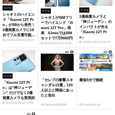
スマホ
スマホ
スマホ
シャオミのハイエン
2億画素カメラと
シャオミがSIMフリ
ド「Xiaomi 12T Pr
「神ジューデン」の
ーでハイエンド「Xi
o」がSBから発売！
インパクトが光る
aomi 12T Pro」発
2億画素カメラに19
「Xiaomi 12T Pr
表 IIJmioではSIM
分でフル充電可能な
o」
セットで7万9800円
「神ジューデン」
2022年12月08日 13:15
2022年12月17日 12:00
2022年12月11日 15:00
AD
AD
スマホ
「セレブの衝撃スキ
最短5分で接続
「Xiaomi 12T Pr
ャンダル15選」120
o」は“神ジューデ
人以上と関係にあっ
ン” だけでなく2億
たと告白
画素カメラも実用的
2023年01月21日 12:00
PR Skyrocket株式会社
PR LotusFlare Inc
AD