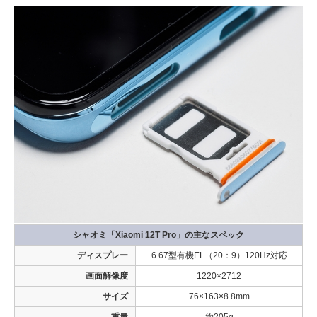
シャオミ「Xiaomi 12T Pro」の主なスペック
ディスプレー
6.67型有機EL（20：9）120Hz対応
画面解像度
1220×2712
サイズ
76×163×8.8mm
重量
約205g