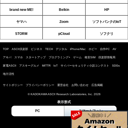
brand new ME!
Belkin
HP
ヤマハ
Zoom
ソフトバンクのIoT
STORM
pCloud
ソフクリ
TOP
ASCII倶楽部
ビジネス
TECH
デジタル
iPhone/Mac
ホビー
自作PC
AV
アキバ
スマホ
スタートアップ
プログラミング+
ゲーム
格安SIM
倶楽部情報局
家電ASCII
アスキーグルメ
MITTR
IoT
サイバーセキュリティ小説コンテスト
SDGs
地方活性
サイトポリシー
プライバシーポリシー
運営会社
お問い合わせ
広告掲載
© KADOKAWA ASCII Research Laboratories, Inc. 2026
表示形式
PC
スマートフォン