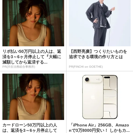
リボ払い50万円以上の人は、返
【西野亮廣】つくりたいものを
済を3～6ヶ月停止して『大幅に
追求できる環境の作り方とは
減額してから返済する...
PR(渋谷法務総合事務所)
PR(FINCHI on GOETHE)
カードローン50万円以上の人
「iPhone Air」256GB、Amazo
は、返済を3～6ヶ月停止して
nで3万8000円安い！ しかもカ...