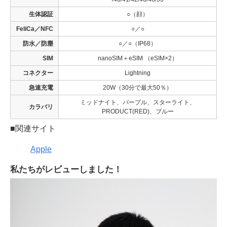
生体認証
○（顔）
FeliCa／NFC
○／○
防水／防塵
○／○（IP68）
SIM
nanoSIM＋eSIM （eSIM×2）
コネクター
Lightning
急速充電
20W（30分で最大50％）
ミッドナイト、パープル、スターライト、
カラバリ
PRODUCT(RED)、ブルー
■関連サイト
Apple
私たちがレビューしました！