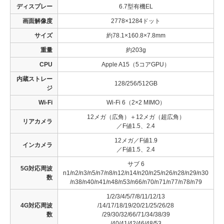
ディスプレー
6.7型有機EL
画面解像度
2778×1284ドット
サイズ
約78.1×160.8×7.8mm
重量
約203g
CPU
Apple A15（5コアGPU）
内蔵ストレー
128/256/512GB
ジ
Wi-Fi
Wi-Fi 6（2×2 MIMO）
12メガ（広角）＋12メガ（超広角）
リアカメラ
／F値1.5、2.4
12メガ／F値1.9
インカメラ
／F値1.5、2.4
サブ 6
5G対応周波
n1/n2/n3/n5/n7/n8/n12/n14/n20/n25/n26/n28/n29/n30
数
/n38/n40/n41/n48/n53/n66/n70/n71/n77/n78/n79
1/2/3/4/5/7/8/11/12/13
4G対応周波
/14/17/18/19/20/21/25/26/28
数
/29/30/32/66/71/34/38/39
/40/41/42/46/48/53