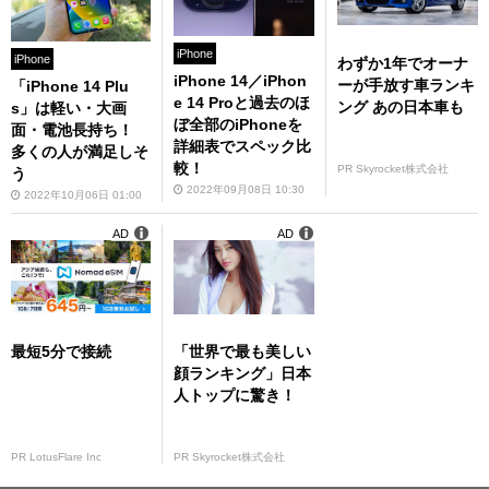
iPhone
iPhone
わずか1年でオーナ
iPhone 14／iPhon
ーが手放す車ランキ
「iPhone 14 Plu
e 14 Proと過去のほ
ング あの日本車も
s」は軽い・大画
ぼ全部のiPhoneを
面・電池長持ち！
詳細表でスペック比
多くの人が満足しそ
較！
PR Skyrocket株式会社
う
2022年09月08日 10:30
2022年10月06日 01:00
AD
AD
最短5分で接続
「世界で最も美しい
顔ランキング」日本
人トップに驚き！
PR LotusFlare Inc
PR Skyrocket株式会社