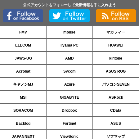
公式アカウントをフォローして最新情報を手に入れよう
FMV
mouse
マカフィー
ELECOM
iiyama PC
HUAWEI
JAWS-UG
AMD
kintone
Acrobat
Sycom
ASUS ROG
キヤノンMJ
Azure
パソコンSEVEN
MSI
GIGABYTE
ASRock
SORACOM
Dropbox
CData
Backlog
Fortinet
ASUS
JAPANNEXT
ViewSonic
ソフマップ