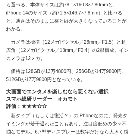
ら選べる。本体サイズは約78.1×160.8×7.80mmと、
iPhone 14のサイズ（約71.5×146.7×7.8mm）と比べる
と、薄さはそのままに横と縦が大きくなっていることが
わかる。
カメラは標準（12メガピクセル／26mm／F1.5）と超
広角（12メガピクセル／13mm／F2.4）の2眼構成。イン
カメラは12メガ。
価格は128GBが13万4800円、256GBが14万9800円、
512GBが17万9800円となっている。
大画面でエンタメを楽しむなら悪くない選択
スマホ総研リーダー オカモト
評価：★★★☆☆
新タイプ（もしくは復活？）のiPhoneなのに、発売タ
イミングが若干遅れたこともあり、注目度低めの少々不
憫なモデル。6.7型ディスプレーは数字だけなら大きく感