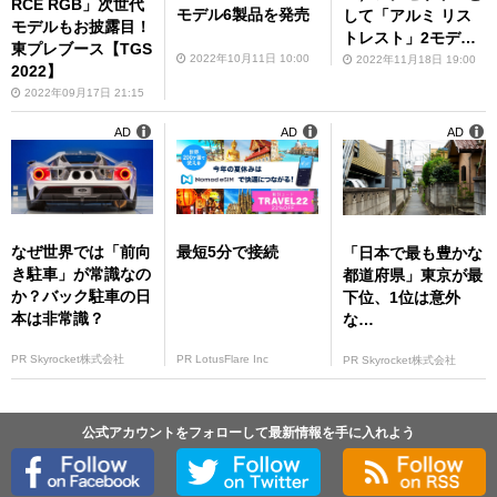
RCE RGB」次世代
モデル6製品を発売
して「アルミ リス
モデルもお披露目！
トレスト」2モデル
東プレブース【TGS
を11月24日発売
2022年10月11日 10:00
2022年11月18日 19:00
2022】
2022年09月17日 21:15
AD
AD
AD
なぜ世界では「前向
最短5分で接続
「日本で最も豊かな
き駐車」が常識なの
都道府県」東京が最
か？バック駐車の日
下位、1位は意外
本は非常識？
な…
PR Skyrocket株式会社
PR LotusFlare Inc
PR Skyrocket株式会社
公式アカウントをフォローして最新情報を手に入れよう