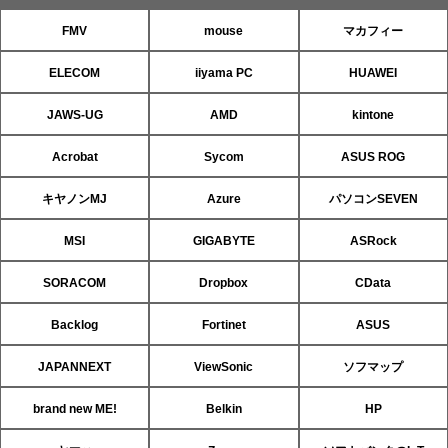
FMV
mouse
マカフィー
ELECOM
iiyama PC
HUAWEI
JAWS-UG
AMD
kintone
Acrobat
Sycom
ASUS ROG
キヤノンMJ
Azure
パソコンSEVEN
MSI
GIGABYTE
ASRock
SORACOM
Dropbox
CData
Backlog
Fortinet
ASUS
JAPANNEXT
ViewSonic
ソフマップ
brand new ME!
Belkin
HP