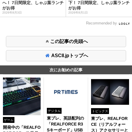
へ！ 7日間限定、しゃぶ葉ランチ
下！ 7日間限定、しゃぶ葉ランチ
がお得
がお得
2026年8月3日
2026年8月1日
Recommended by
この記事の先頭へ
ASCII.jpトップへ
次にお勧めの記事
デジタル
トピックス
東プレ、英語配列の
東プレ、REALFOR
ゲーム
「REALFORCE R3
CE（リアルフォー
開発中の「REALFO
Sキーボード」USB
ス）アクセサリーと