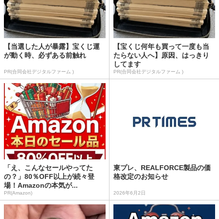
【当選した人が暴露】宝くじ運
【宝くじ何年も買って一度も当
が動く時、必ずある前触れ
たらない人へ】原因、はっきり
してます
PR(合同会社デジタルファーム )
PR(合同会社デジタルファーム )
「え、こんなセールやってた
東プレ、REALFORCE製品の価
の？」80％OFF以上が続々登
格改定のお知らせ
場！Amazonの本気が...
PR(Amazon)
2026年6月2日