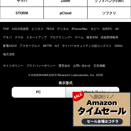
ヤマハ
Zoom
ソフトバンクのIoT
STORM
pCloud
ソフクリ
TOP
ASCII倶楽部
ビジネス
TECH
デジタル
iPhone/Mac
ホビー
自作PC
AV
アキバ
スマホ
スタートアップ
プログラミング+
ゲーム
格安SIM
倶楽部情報局
家電ASCII
アスキーグルメ
MITTR
IoT
サイバーセキュリティ小説コンテスト
SDGs
地方活性
サイトポリシー
プライバシーポリシー
運営会社
お問い合わせ
広告掲載
© KADOKAWA ASCII Research Laboratories, Inc. 2026
表示形式
PC
スマートフォン