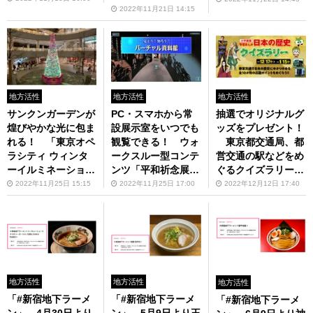
「フォレスティコー
2022年11月21日 14:15
店で「年末ジャンボ
ヒー」にて「甘酒ロ
ホームラン餃子」を
イヤルミルクティー
数量限定で販売
～わらび餅入り～」
11月21日販売開始
地方活性
地方活性
地方活性
サンクンガーデンが
PC・スマホから常
抽選でオリジナルグ
煌びやかな光に包ま
設展示室をいつでも
ッズをプレゼント！
れる！ 「東京オペ
観覧できる！ ウォ
東京都交通局、都
ラシティ ウィンタ
ークスルー型コンテ
営交通の駅などをめ
ーイルミネーション
ンツ「平和祈念展示
ぐるクイズラリーを
2022」を開催中
資料館 『見よう！
開催
2022年11月25日 15:15
2022年11月25日 17:00
2022年12月12日 17:40
知ろう！バーチャル
資料館』」を特設ウ
ェブサイトで公開
地方活性
地方活性
地方活性
「#新宿地下ラーメ
「#新宿地下ラーメ
「#新宿地下ラーメ
ン」、4月30日より
ン」、5月9日より王