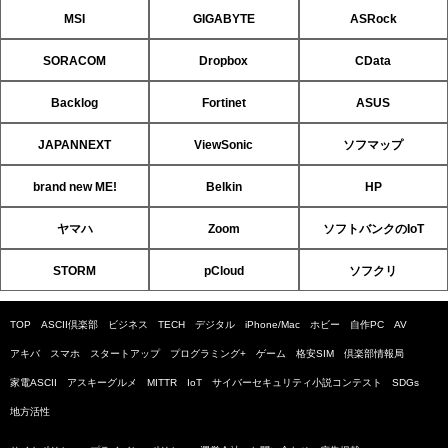
MSI
GIGABYTE
ASRock
SORACOM
Dropbox
CData
Backlog
Fortinet
ASUS
JAPANNEXT
ViewSonic
ソフマップ
brand new ME!
Belkin
HP
ヤマハ
Zoom
ソフトバンクのIoT
STORM
pCloud
ソフクリ
TOP
ASCII倶楽部
ビジネス
TECH
デジタル
iPhone/Mac
ホビー
自作PC
AV
アキバ
スマホ
スタートアップ
プログラミング+
ゲーム
格安SIM
倶楽部情報局
家電ASCII
アスキーグルメ
MITTR
IoT
サイバーセキュリティ小説コンテスト
SDGs
地方活性