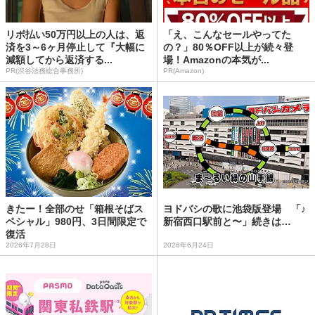
リボ払い50万円以上の人は、返
「え、こんなセールやってた
済を3～6ヶ月停止して『大幅に
の？」80％OFF以上が続々登
減額してから返済する...
場！Amazonの本気が...
PR(渋谷法務総合事務所)
PR(Amazon)
きたー！全部のせ「箱根そばス
ヨドバシの歌に池袋版登場 「♪
ペシャル」980円、3日間限定で
新宿西口駅前と〜」続きは…
復活
2026年7月28日
2026年6月24日