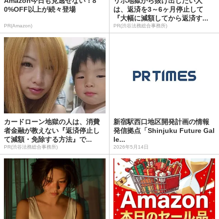
Amazon今日も見逃せない！8
リボ地獄から抜け出したい人
0%OFF以上が続々登場
は、返済を3～6ヶ月停止して
『大幅に減額してから返済す...
PR(Amazon)
PR(渋谷法務総合事務所)
カードローン地獄の人は、消費
新宿駅西口地区開発計画の情報
者金融が教えない『返済停止し
発信拠点「Shinjuku Future Gal
て減額・免除する方法』で...
le...
PR(渋谷法務総合事務所)
2026年5月14日