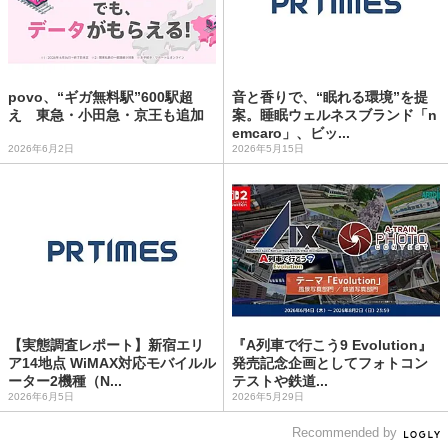
povo、“ギガ無料駅”600駅超
音と香りで、“眠れる環境”を提
え 東急・小田急・京王も追加
案。睡眠ウェルネスブランド「n
emcaro」、ビッ...
2026年6月2日
2026年5月15日
【実態調査レポート】新宿エリ
『A列車で行こう9 Evolution』
ア14地点 WiMAX対応モバイルル
発売記念企画としてフォトコン
ーター2機種（N...
テストや鉄道...
2026年6月5日
2026年5月29日
Recommended by