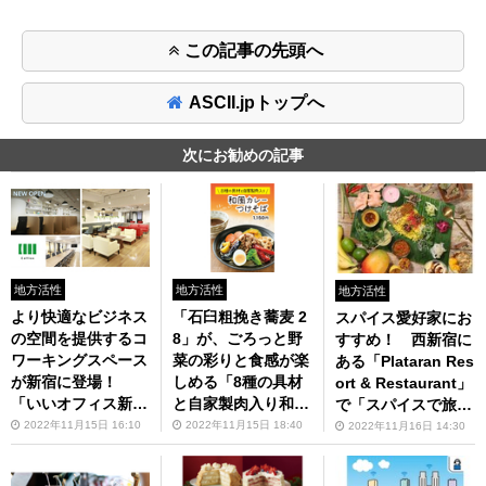
この記事の先頭へ
ASCII.jpトップへ
次にお勧めの記事
地方活性
地方活性
地方活性
より快適なビジネス
「石臼粗挽き蕎麦 2
スパイス愛好家にお
の空間を提供するコ
8」が、ごろっと野
すすめ！ 西新宿に
ワーキングスペース
菜の彩りと食感が楽
ある「Plataran Res
が新宿に登場！
しめる「8種の具材
ort & Restaurant」
「いいオフィス新宿
と自家製肉入り和風
で「スパイスで旅す
by Workmedi 新
カレーつけそば」を
るカレープレート＆
2022年11月15日 16:10
2022年11月15日 18:40
2022年11月16日 14:30
宿」オープン
発売
ジェラート」を期間
限定で発売