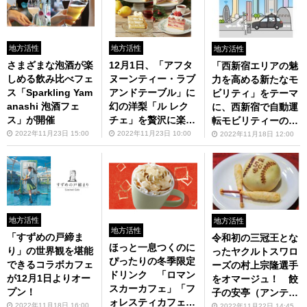
地方活性
地方活性
地方活性
さまざまな泡酒が楽
12月1日、「アフタ
「西新宿エリアの魅
しめる飲み比べフェ
ヌーンティー・ラブ
力を高める新たなモ
ス「Sparkling Yam
アンドテーブル」に
ビリティ」をテーマ
anashi 泡酒フェ
幻の洋梨「ル レク
に、西新宿で自動運
ス」が開催
チェ」を贅沢に楽し
転モビリティーの走
むクリスマス限定ミ
行を実施
2022年11月23日 15:00
2022年11月23日 10:00
2022年11月18日 12:00
ルクレープが登場
地方活性
地方活性
地方活性
「すずめの戸締ま
令和初の三冠王とな
ほっと一息つくのに
り」の世界観を堪能
ったヤクルトスワロ
ぴったりの冬季限定
できるコラボカフェ
ーズの村上宗隆選手
ドリンク 「ロマン
が12月1日よりオー
をオマージュ！ 餃
スカーカフェ」「フ
プン！
子の安亭（アンテ
ォレスティカフェ」
イ）新宿思い出横丁
2022年11月18日 16:00
2022年11月22日 14:45