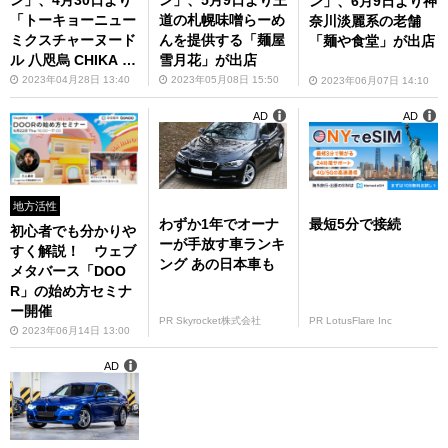
ン」、6月9日より神
「トーキョーニュー
道の札幌味噌らーめ
奈川淡麗系の老舗
ミクスチャーヌード
んを提供する「麺屋
「麺や食堂」が出店
ル 八咫烏 CHIKA R
雪月花」が出店
ABO」が出店
2023年04月28日 13:40
2023年05月08日 15:50
2023年06月07日 14:10
AD
AD
地方活性
わずか1年でオーナ
最短5分で接続
初心者でも分かりや
ーが手放す車ランキ
すく解説！ ウェブ
ング あの日本車も
メタバース「DOO
R」の始め方セミナ
ー開催
PR Skyrocket株式会社
PR LotusFlare Inc
2023年06月14日 13:00
AD