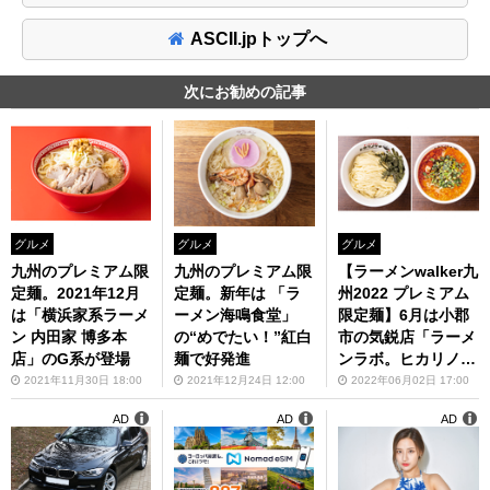
ASCII.jpトップへ
次にお勧めの記事
グルメ
グルメ
グルメ
九州のプレミアム限
九州のプレミアム限
【ラーメンwalker九
定麺。2021年12月
定麺。新年は 「ラ
州2022 プレミアム
は「横浜家系ラーメ
ーメン海鳴食堂」
限定麺】6月は小郡
ン 内田家 博多本
の“めでたい！”紅白
市の気鋭店「ラーメ
店」のG系が登場
麺で好発進
ンラボ。ヒカリノサ
キ」が登場
2021年11月30日 18:00
2021年12月24日 12:00
2022年06月02日 17:00
AD
AD
AD