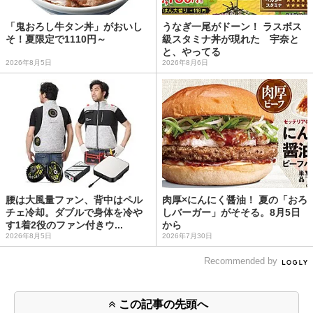
「鬼おろし牛タン丼」がおいし
うなぎ一尾がドーン！ ラスボス
そ！夏限定で1110円～
級スタミナ丼が現れた 宇奈と
と、やってる
2026年8月5日
2026年8月6日
腰は大風量ファン、背中はペル
肉厚×にんにく醤油！ 夏の「おろ
チェ冷却。ダブルで身体を冷や
しバーガー」がそそる。8月5日
す1着2役のファン付きウ...
から
2026年8月5日
2026年7月30日
Recommended by
この記事の先頭へ