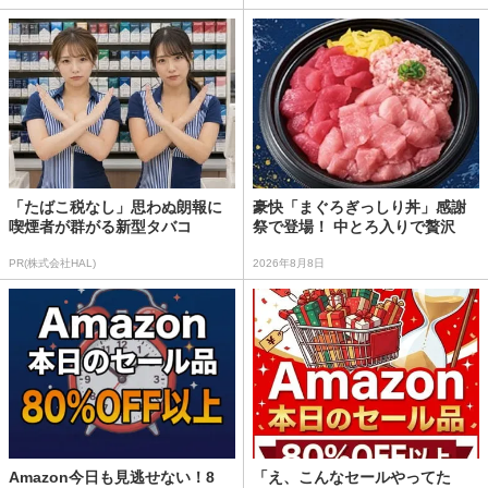
「たばこ税なし」思わぬ朗報に
豪快「まぐろぎっしり丼」感謝
喫煙者が群がる新型タバコ
祭で登場！ 中とろ入りで贅沢
PR(株式会社HAL)
2026年8月8日
Amazon今日も見逃せない！8
「え、こんなセールやってた