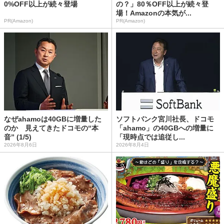
0%OFF以上が続々登場
の？」80％OFF以上が続々登
場！Amazonの本気が...
PR(Amazon)
PR(Amazon)
なぜahamoは40GBに増量した
ソフトバンク宮川社長、ドコモ
のか 見えてきたドコモの“本
「ahamo」の40GBへの増量に
音” (1/5)
「現時点では追従し...
2026年8月6日
2026年8月4日