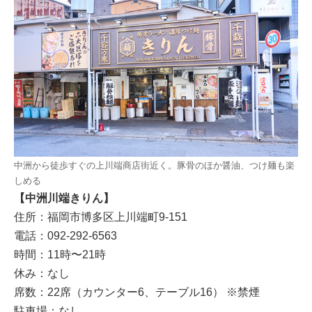
中洲から徒歩すぐの上川端商店街近く。豚骨のほか醤油、つけ麺も楽
しめる
【中洲川端きりん】
住所：福岡市博多区上川端町9-151
電話：092-292-6563
時間：11時〜21時
休み：なし
席数：22席（カウンター6、テーブル16） ※禁煙
駐車場：なし