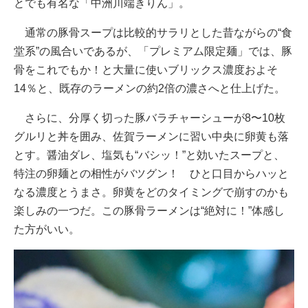
とでも有名な「中洲川端きりん」。
通常の豚骨スープは比較的サラリとした昔ながらの“食
堂系”の風合いであるが、「プレミアム限定麺」では、豚
骨をこれでもか！と大量に使いブリックス濃度およそ
14％と、既存のラーメンの約2倍の濃さへと仕上げた。
さらに、分厚く切った豚バラチャーシューが8〜10枚
グルリと丼を囲み、佐賀ラーメンに習い中央に卵黄も落
とす。醤油ダレ、塩気も“バシッ！”と効いたスープと、
特注の卵麺との相性がバツグン！ ひと口目からハッと
なる濃度とうまさ。卵黄をどのタイミングで崩すのかも
楽しみの一つだ。この豚骨ラーメンは“絶対に！”体感し
た方がいい。