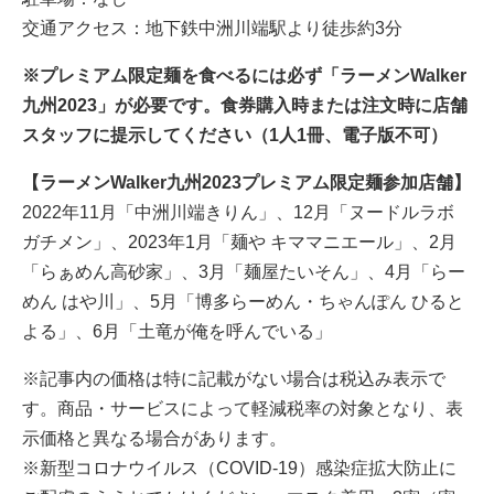
交通アクセス：地下鉄中洲川端駅より徒歩約3分
※プレミアム限定麺を食べるには必ず「ラーメンWalker
九州2023」が必要です。食券購入時または注文時に店舗
スタッフに提示してください（1人1冊、電子版不可）
【ラーメンWalker九州2023プレミアム限定麺参加店舗】
2022年11月「中洲川端きりん」、12月「ヌードルラボ
ガチメン」、2023年1月「麺や キママニエール」、2月
「らぁめん高砂家」、3月「麺屋たいそん」、4月「らー
めん はや川」、5月「博多らーめん・ちゃんぽん ひると
よる」、6月「土竜が俺を呼んでいる」
※記事内の価格は特に記載がない場合は税込み表示で
す。商品・サービスによって軽減税率の対象となり、表
示価格と異なる場合があります。
※新型コロナウイルス（COVID-19）感染症拡大防止に