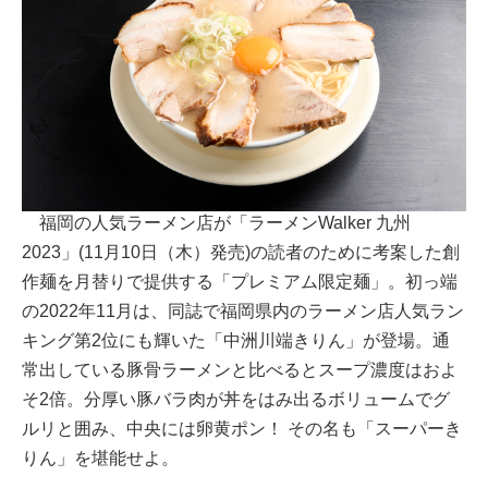
福岡の人気ラーメン店が「ラーメンWalker 九州
2023」(11月10日（木）発売)の読者のために考案した創
作麺を月替りで提供する「プレミアム限定麺」。初っ端
の2022年11月は、同誌で福岡県内のラーメン店人気ラン
キング第2位にも輝いた「中洲川端きりん」が登場。通
常出している豚骨ラーメンと比べるとスープ濃度はおよ
そ2倍。分厚い豚バラ肉が丼をはみ出るボリュームでグ
ルリと囲み、中央には卵黄ポン！ その名も「スーパーき
りん」を堪能せよ。