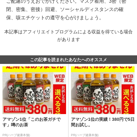
ご配慮のうえおでかけください。マスク着用、3密（密
閉、密集、密接）回避、ソーシャルディスタンスの確
保、咳エチケットの遵守を心がけましょう。
本記事はアフィリエイトプログラムによる収益を得ている場合
があります
この記事を読まれたあなたへのオススメ
アマゾン1位「このお茶ガチで
アマゾン1位の実績！380円で5日
す」噂のお茶
間お試し。
PR(ハーブ健康本舗)
PR(ハーブ健康本舗)