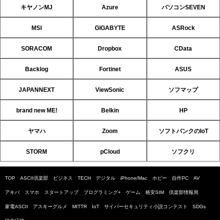
キヤノンMJ
Azure
パソコンSEVEN
MSI
GIGABYTE
ASRock
SORACOM
Dropbox
CData
Backlog
Fortinet
ASUS
JAPANNEXT
ViewSonic
ソフマップ
brand new ME!
Belkin
HP
ヤマハ
Zoom
ソフトバンクのIoT
STORM
pCloud
ソフクリ
TOP
ASCII倶楽部
ビジネス
TECH
デジタル
iPhone/Mac
ホビー
自作PC
AV
アキバ
スマホ
スタートアップ
プログラミング+
ゲーム
格安SIM
倶楽部情報局
家電ASCII
アスキーグルメ
MITTR
IoT
サイバーセキュリティ小説コンテスト
SDGs