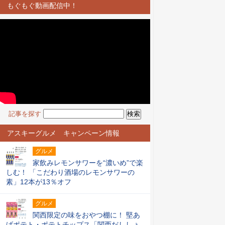
もぐもぐ動画配信中！
記事を探す
アスキーグルメ キャンペーン情報
グルメ
家飲みレモンサワーを“濃いめ”で楽
しむ！ 「こだわり酒場のレモンサワーの
素」12本が13％オフ
グルメ
関西限定の味をおやつ棚に！ 堅あ
げポテト・ポテトチップス「関西だししょ