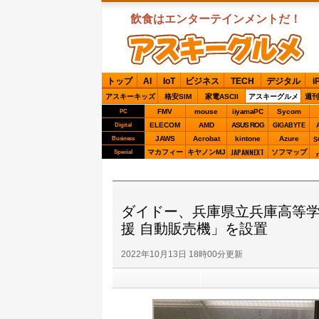
飲食はエンターテインメントだ！
ASCIIグルメ
トップ
AI
IoT
ビジネス
TECH
デジタル
i
アスキーキッズ
格安SIM
家電ASCII
アスキーグルメ
週刊
FMV
mouse
iiyamaPC
Sycom
PC
ELECOM
AMD
ASUS ROG
Digital
GIGABYTE
JAWS
Acrobat
kintone
Azure
Business
S
JAPANNEXT
マカフィー
キヤノンMJ
ソフマップ
Special
ダイドー、兵庫県立兵庫高等学
援 自動販売機」を設置
2022年10月13日 18時00分更新