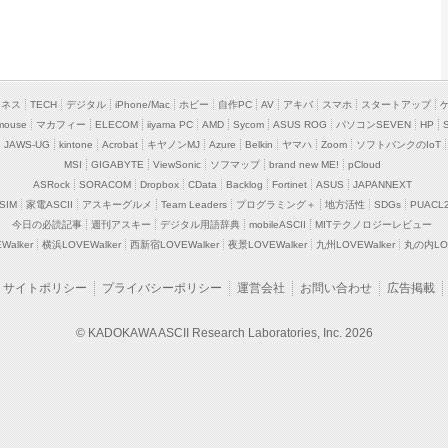
ジネス
TECH
デジタル
iPhone/Mac
ホビー
自作PC
AV
アキバ
スマホ
スタートアップ
mouse
マカフィー
ELECOM
iiyama PC
AMD
Sycom
ASUS ROG
パソコンSEVEN
HP
JAWS-UG
kintone
Acrobat
キヤノンMJ
Azure
Belkin
ヤマハ
Zoom
ソフトバンクのIoT
MSI
GIGABYTE
ViewSonic
ソフマップ
brand new ME!
pCloud
ASRock
SORACOM
Dropbox
CData
Backlog
Fortinet
ASUS
JAPANNEXT
SIM
家電ASCII
アスキーグルメ
Team Leaders
プログラミング＋
地方活性
SDGs
PUACL
今日の必読記事
週刊アスキー
デジタル用語辞典
mobileASCII
MITテクノロジーレビュー
alker
横浜LOVEWalker
西新宿LOVEWalker
夜景LOVEWalker
九州LOVEWalker
丸の内LOV
サイトポリシー
プライバシーポリシー
運営会社
お問い合わせ
広告掲載
© KADOKAWA ASCII Research Laboratories, Inc. 2026