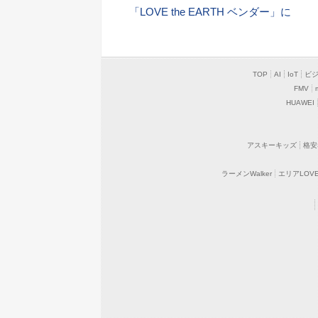
「LOVE the EARTH ベンダー」に
TOP
AI
IoT
ビ
FMV
HUAWEI
アスキーキッズ
格安
ラーメンWalker
エリアLOVEW