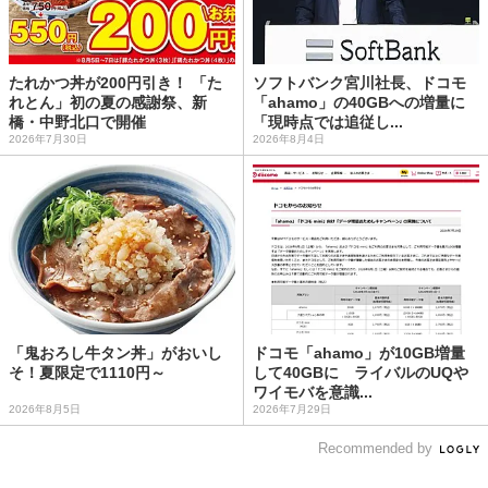
たれかつ丼が200円引き！ 「た
ソフトバンク宮川社長、ドコモ
れとん」初の夏の感謝祭、新
「ahamo」の40GBへの増量に
橋・中野北口で開催
「現時点では追従し...
2026年7月30日
2026年8月4日
「鬼おろし牛タン丼」がおいし
ドコモ「ahamo」が10GB増量
そ！夏限定で1110円～
して40GBに ライバルのUQや
ワイモバを意識...
2026年8月5日
2026年7月29日
Recommended by