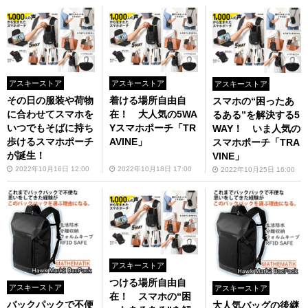
アスキーストア
アスキーストア
アスキーストア
その日の服装や荷物
着ける場所自由自
スマホの“困ったあ
に合わせてスマホを
在！ 大人気の5WA
るある”を解決する5
いつでもそばに持ち
Yスマホポーチ「TR
WAY！ いま人気の
歩けるスマホポーチ
AVINE」
スマホポーチ「TRA
が誕生！
VINE」
2022年10月16日 12:00
2022年10月18日 17:00
2022年10月25日 16:00
アスキーストア
つける場所自由自
アスキーストア
アスキーストア
在！ スマホの“困
バックパックで不便
大人気バッグの後継