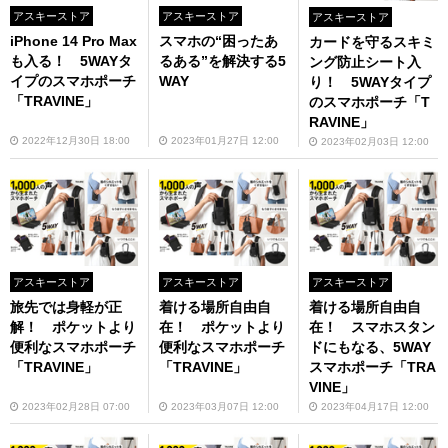
アスキーストア
アスキーストア
アスキーストア
iPhone 14 Pro Max
スマホの“困ったあ
カードを守るスキミ
も入る！ 5WAYタ
るある”を解決する5
ング防止シート入
イプのスマホポーチ
WAY
り！ 5WAYタイプ
「TRAVINE」
のスマホポーチ「T
RAVINE」
2022年12月30日 18:00
2023年01月27日 12:00
2023年02月03日 12:00
アスキーストア
アスキーストア
アスキーストア
旅先では身軽が正
着ける場所自由自
着ける場所自由自
解！ ポケットより
在！ ポケットより
在！ スマホスタン
便利なスマホポーチ
便利なスマホポーチ
ドにもなる、5WAY
「TRAVINE」
「TRAVINE」
スマホポーチ「TRA
VINE」
2023年02月28日 07:00
2023年03月07日 12:00
2023年04月17日 12:00