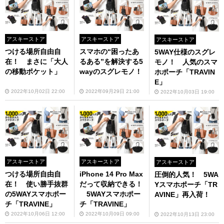
アスキーストア
アスキーストア
アスキーストア
つける場所自由自
スマホの“困ったあ
5WAY仕様のスグレ
在！ まさに「大人
るある”を解決する5
モノ！ 人気のスマ
の移動ポケット」
wayのスグレモノ！
ホポーチ「TRAVIN
E」
2022年10月02日 22:00
2022年09月29日 21:00
2022年10月03日 19:00
アスキーストア
アスキーストア
アスキーストア
つける場所自由自
iPhone 14 Pro Max
圧倒的人気！ 5WA
在！ 使い勝手抜群
だって収納できる！
Yスマホポーチ「TR
の5WAYスマホポー
5WAYスマホポー
AVINE」再入荷！
チ「TRAVINE」
チ「TRAVINE」
2022年10月06日 12:00
2022年10月09日 09:00
2022年10月13日 23:00