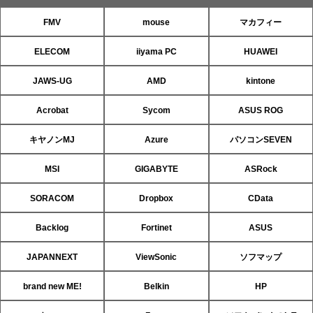
FMV
mouse
マカフィー
ELECOM
iiyama PC
HUAWEI
JAWS-UG
AMD
kintone
Acrobat
Sycom
ASUS ROG
キヤノンMJ
Azure
パソコンSEVEN
MSI
GIGABYTE
ASRock
SORACOM
Dropbox
CData
Backlog
Fortinet
ASUS
JAPANNEXT
ViewSonic
ソフマップ
brand new ME!
Belkin
HP