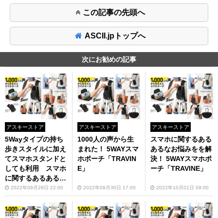
この記事の先頭へ
ASCII.jpトップへ
次にお勧めの記事
アスキーストア
アスキーストア
アスキーストア
5Wayタイプの持ち
1000人の声から生
スマホに関するある
歩きスタイルに加え
まれた！ 5WAYスマ
あるなお悩みをを解
てスマホスタンドと
ホポーチ「TRAVIN
決！ 5WAYスマホポ
しても利用 スマホ
E」
ーチ「TRAVINE」
に関するあるあるな
お悩みを解決するス
2022年09月28日 22:00
2022年09月30日 17:00
2022年10月01日 09:00
マホポーチ「TRAVI
NE」