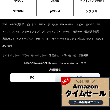
ヤマハ
Zoom
ソフトバンクのIoT
STORM
pCloud
ソフクリ
TOP
ASCII倶楽部
ビジネス
TECH
デジタル
iPhone/Mac
ホビー
自作PC
AV
アキバ
スマホ
スタートアップ
プログラミング+
ゲーム
格安SIM
倶楽部情報局
家電ASCII
アスキーグルメ
MITTR
IoT
サイバーセキュリティ小説コンテスト
SDGs
地方活性
サイトポリシー
プライバシーポリシー
運営会社
お問い合わせ
広告掲載
© KADOKAWA ASCII Research Laboratories, Inc. 2026
表示形式
PC
スマートフォン