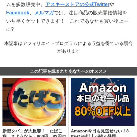
ムを多数販売中。
アスキーストアの公式Twitter
や
Facebook
、
メルマガ
では、注目商品の販売開始情報を
いち早くゲットできます！ これであなたも買い物上手
に?
本記事はアフィリエイトプログラムによる収益を得ている場合
があります
この記事を読まれたあなたへのオススメ
新型タバコが大反響！「たばこ
Amazon今日も見逃せない！8
税、さようなら」600円→83円の
0%OFF以上が続々登場