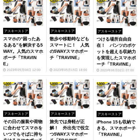
アスキーストア
アスキーストア
アスキーストア
スマホの“困ったあ
散歩や移動時なども
つける場所自由自
るある”を解決する5
スマートに！ 人気
在！ パンツのポケ
WAY。人気のスマホ
の5WAYスマホポー
ットを超える収納力
ポーチ「TRAVIN
チ「TRAVINE」
を実現したスマホポ
E」
ーチ「TRAVINE」
2023年05月08日 12:00
2023年05月15日 18:00
2023年06月02日 07:00
アスキーストア
アスキーストア
アスキーストア
その日の服装や荷物
旅先では身軽が正
iPhone 15も収納で
に合わせてスマホを
解！ 外出先で役立
きる、スマホポーチ
いつでもそばに持ち
つ5WAYスマホポー
「TRAVINE」