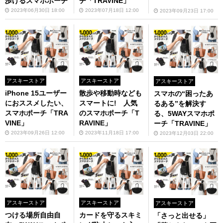
歩けるスマホポーチ
チ「TRAVINE」
2023年06月30日 18:00
2023年07月18日 12:00
2023年09月23日 17:00
アスキーストア
アスキーストア
アスキーストア
iPhone 15ユーザー
散歩や移動時なども
スマホの“困ったあ
におススメしたい、
スマートに! 人気
るある”を解決す
スマホポーチ「TRA
のスマホポーチ「T
る、5WAYスマホポ
VINE」
RAVINE」
ーチ「TRAVINE」
2023年09月26日 12:00
2023年11月18日 17:00
2023年12月03日 22:00
アスキーストア
アスキーストア
アスキーストア
つける場所自由自
カードを守るスキミ
「さっと出せる」