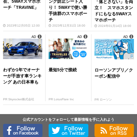
在、5WAYスマホポ
ング防止シート入
「落とさない」を両
ーチ「TRAVINE」
り！ 5WAYで使い勝
立！ スマホスタン
手抜群のスマホポー
ドにもなる5WAYス
チ
マホポーチ
2023年12月05日 12:00
2023年12月31日 18:00
2024年01月14日 18:00
AD
AD
AD
わずか1年でオーナ
最短5分で接続
ローソンアプリ／ク
ーが手放す車ランキ
ーポン配信中
ング あの日本車も
PR Skyrocket株式会社
PR LotusFlare Inc
PR ローソン
公式アカウントをフォローして最新情報を手に入れよう