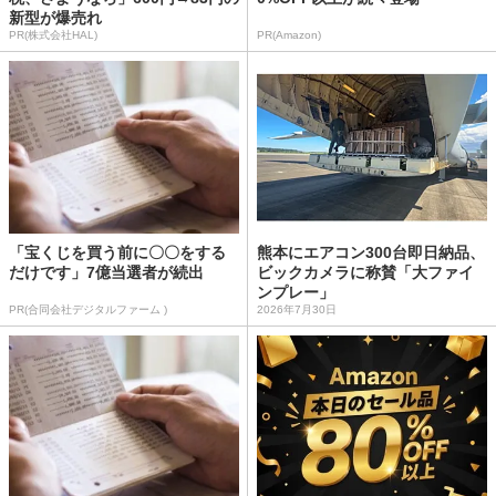
新型が爆売れ
PR(株式会社HAL)
PR(Amazon)
「宝くじを買う前に〇〇をする
熊本にエアコン300台即日納品、
だけです」7億当選者が続出
ビックカメラに称賛「大ファイ
ンプレー」
PR(合同会社デジタルファーム )
2026年7月30日