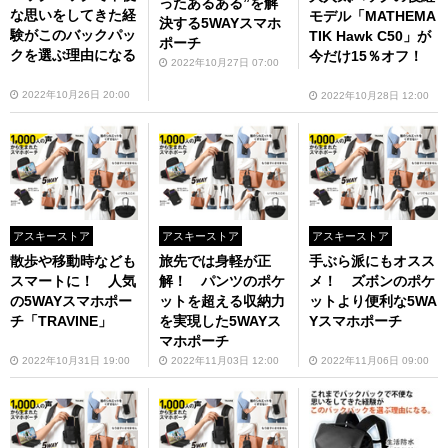
ったあるある”を解
な思いをしてきた経
モデル「MATHEMA
決する5WAYスマホ
験がこのバックパッ
TIK Hawk C50」が
ポーチ
クを選ぶ理由になる
今だけ15％オフ！
2022年10月27日 07:00
2022年10月26日 20:00
2022年10月28日 12:00
アスキーストア
アスキーストア
アスキーストア
散歩や移動時なども
旅先では身軽が正
手ぶら派にもオスス
スマートに！ 人気
解！ パンツのポケ
メ！ ズボンのポケ
の5WAYスマホポー
ットを超える収納力
ットより便利な5WA
チ「TRAVINE」
を実現した5WAYス
Yスマホポーチ
マホポーチ
2022年10月31日 19:00
2022年11月03日 12:00
2022年11月06日 09:00