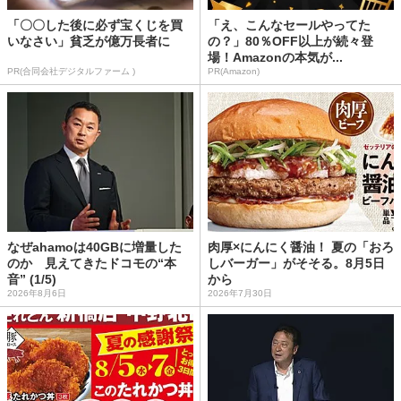
「〇〇した後に必ず宝くじを買
「え、こんなセールやってた
いなさい」貧乏が億万長者に
の？」80％OFF以上が続々登
場！Amazonの本気が...
PR(合同会社デジタルファーム )
PR(Amazon)
なぜahamoは40GBに増量した
肉厚×にんにく醤油！ 夏の「おろ
のか 見えてきたドコモの“本
しバーガー」がそそる。8月5日
音” (1/5)
から
2026年8月6日
2026年7月30日