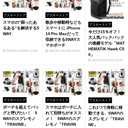
アスキーストア
アスキーストア
スマホの“困ったあ
散歩や移動時なども
アスキーストア
るある”を解決する5
スマートに iPhone
今だけ15％オフ！
WAY
14 Pro Maxだって
大人気バックパック
収納できる5WAYス
の後継モデル「MAT
マホポーチ
HEMATIK Hawk C5
2022年11月09日 12:00
2022年11月12日 09:00
0」
2022年11月15日 12:00
アスキーストア
アスキーストア
アスキーストア
ポーチを超えてバッ
スマホはポーチに入
これ1つで身軽に移
グと呼びたい！ 5
れて別持ちがオスス
動できる、5WAYの
WAYのスグレモノ
メ！ 5WAYのスグ
スグレモノ「TRAVI
「TRAVINE」
レモノ「TRAVIN
NE」