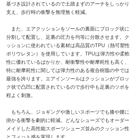
基づき設計されているので土踏まずのアーチをしっかり
支え、歩行時の衝撃を無理無く軽減。
また、エアクッションをソールの裏面にブロック状に
分割して配置し、足裏の圧力を均等に分散させます。ク
ッションに使われている素材は高品質のTPU（熱可塑性
ポリウレタン）を使用しています。TPUは弾力性や柔軟
性に優れているばかりか、耐衝撃性や耐摩耗性も高く、
特に耐摩耗性に関しては弾力性のある複合樹脂の中では
最強を誇ります。エアインソールはクッションがブロッ
ク状で凸凹に配置されているので歩行中も足裏のツボを
程よく刺激。
もちろん、ジョギングや激しいスポーツでも膝や腰に
掛かる衝撃を劇的に軽減。どんなシューズでもオーダー
メイドした高性能スポーツシューズ並みのクッション性
とフィット感を実現します。