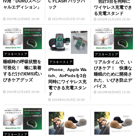
IV用「DUROスペシ
C FLASH バックパ
合計3台を同時に
ャルエディション」
ック
ワイヤレス充電でき
る充電スタンド
2022年12月09日 19:00
2022年12月12日 07:00
2022年12月18日 22:00
アスキーストア
アスキーストア
睡眠時の呼吸状態を
リアルタイムで、い
アスキーストア
可視化！ 喉に装着
びきケア！ 快適な
iPhone、Apple Wa
するだけのEMS式い
睡眠のために開発さ
tch、AirPodsを3台
びきケアグッズ
れた、いびき防止デ
同時にワイヤレス充
バイス
電できる充電スタン
2022年12月18日 20:00
2023年08月08日 12:00
ド
2023年01月15日 20:00
アスキーストア