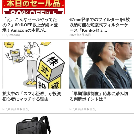
「え、こんなセールやってた
67mm径までのフィルターを6枚
の？」80％OFF以上が続々登
収納可能な蛇腹式フィルターケ
場！Amazonの本気が...
ース「Kenkoセミ...
PR(Amazon)
2026年5月15日
拡大中の「スマホ証券」が投資
「早期退職制度」応募に踏み切
初心者にマッチする理由
る判断ポイントは？
PR(東京証券取引所)
PR(東京証券取引所)