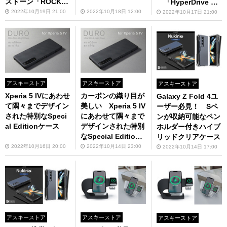
ストーン「ROCK
「HyperDrive Th
S」
underbolt 4 ドッキ
2022年10月19日 21:00
2022年10月18日 12:00
2022年10月17日 21:00
ングステーション」
（いまなら1500円
オフ！）
アスキーストア
アスキーストア
アスキーストア
Xperia 5 IVにあわせ
カーボンの織り目が
Galaxy Z Fold 4ユ
て隅々までデザイン
美しい Xperia 5 IV
ーザー必見！ Sペ
された特別なSpeci
にあわせて隅々まで
ンが収納可能なペン
al Editionケース
デザインされた特別
ホルダー付きハイブ
なSpecial Edition
リッドクリアケース
ケース「Ultra Slim
2022年10月16日 20:00
2022年10月14日 23:00
2022年10月14日 17:00
& Lite Case DURO
Special Edition for
Xperia 5 IV」販売中
アスキーストア
アスキーストア
アスキーストア