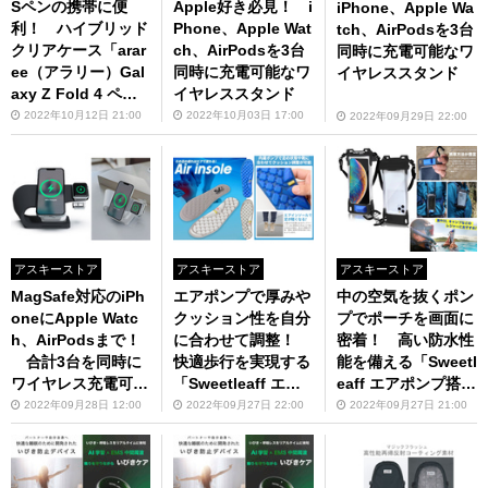
Sペンの携帯に便
Apple好き必見！ i
iPhone、Apple Wa
利！ ハイブリッド
Phone、Apple Wat
tch、AirPodsを3台
クリアケース「arar
ch、AirPodsを3台
同時に充電可能なワ
ee（アラリー）Gal
同時に充電可能なワ
イヤレススタンド
axy Z Fold 4 ペン
イヤレススタンド
ホルダー付き Nukin
2022年10月12日 21:00
2022年10月03日 17:00
2022年09月29日 22:00
P クリア」（10月下
旬発売）
アスキーストア
アスキーストア
アスキーストア
MagSafe対応のiPh
エアポンプで厚みや
中の空気を抜くポン
oneにApple Watc
クッション性を自分
プでポーチを画面に
h、AirPodsまで！
に合わせて調整！
密着！ 高い防水性
合計3台を同時に
快適歩行を実現する
能を備える「Sweetl
ワイヤレス充電可能
「Sweetleaff エア
eaff エアポンプ搭載
な充電スタンド
ポンプ搭載インソー
スマホ防水ケース」
2022年09月28日 12:00
2022年09月27日 22:00
2022年09月27日 21:00
ル」