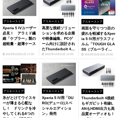
アスキーストア
アスキーストア
アスキーストア
Xperia 5 IVユーザー
高度な接続ソリュー
画面を守りつつ目の
必見！ アラミド繊
ションを求める企業
疲れを軽減するXper
維「ケブラー」製の
や映像編集、PCゲ
ia 5 IV用ガラスフィ
超軽量・超薄ケース
ーム向けに設計され
ルム「TOUGH GLA
たThunderbolt 4ド
SS（ブルーライト
ッキングステーショ
カットタイプ）」
2022年10月21日 17:00
2022年10月21日 12:00
2022年10月19日 23:00
ン
アスキーストア
アスキーストア
アスキーストア
氷がとけてウイスキ
Xperia 5 IV用「DU
Thunderbolt 4接続
ーが薄まる心配な
RO(デューロ)スペ
もギガビット有線L
し！ ドリンクを冷
シャルエディショ
ANもHDMI出力も高
やしてくれる6つの
ン」発売
品質オーディオも！