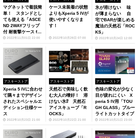
マグネットで着脱簡
ケース未装着の状態
氷が溶けない 味
単！ スタンドとし
よりもXperia 5 IVが
が薄まらない 自
ても使える「ASCE
使いやすくなりま
宅でBARが楽しめる
ND 2WAYフリップ
す！
魔法の天然石「ROC
付 耐衝撃ケース for
KS」
iPad（第10世代）
2022年11月01日 22:00
2022年10月26日 07:00
2022年10月24日 12:00
」予約受付中
アスキーストア
アスキーストア
アスキーストア
Xperia 5 IVに合わせ
天然石で美味しく飲
色味の変化が少なく
て隅々までデザイン
む大人の嗜好！ 溶
目が疲れにくい X
されたスペシャルエ
けない氷⁉ 天然石
peria 5 IV用「TOU
ディション仕様ケー
アイスキューブ「R
GH GLASS」ブルー
ス
OCKS」
ライトカットタイプ
2022年10月23日 21:00
2022年10月22日 21:00
2022年10月21日 23:00