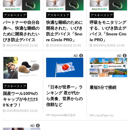
アスキーストア
アスキーストア
アスキーストア
パートナーや自分自
快適な睡眠のために
呼吸をモニタリング
身へ、快適な睡眠の
開発された、いびき
する、いびき防止デ
ために開発されたい
防止デバイス「Sno
バイス「Snore Circ
びき防止デバイス
re Circle PRO」
le PRO」
2024年08月10日 21:00
2025年01月02日 21:00
2025年01月28日 12:00
AD
AD
アスキーストア
「日本が世界一」ラ
最短5分で接続
ンキング 君が代か
国産ウール100%の
ら美食、世界からの
キャップが今だけ3
信頼など
0％オフ！
2025年04月06日 21:00
PR Skyrocket株式会社
PR LotusFlare Inc
AD