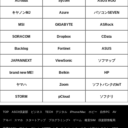
Acrobat
Sycom
ASUS ROG
キヤノンMJ
Azure
パソコンSEVEN
MSI
GIGABYTE
ASRock
SORACOM
Dropbox
CData
Backlog
Fortinet
ASUS
JAPANNEXT
ViewSonic
ソフマップ
brand new ME!
Belkin
HP
ヤマハ
Zoom
ソフトバンクのIoT
STORM
pCloud
ソフクリ
TOP
ASCII倶楽部
ビジネス
TECH
デジタル
iPhone/Mac
ホビー
自作PC
AV
アキバ
スマホ
スタートアップ
プログラミング+
ゲーム
格安SIM
倶楽部情報局