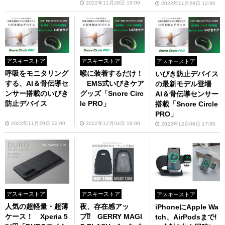
2022年11月28日 18:00
2022年11月29日 12:00
アスキーストア
アスキーストア
アスキーストア
呼吸をモニタリング
喉に装着するだけ！
いびき防止デバイス
する、AI＆骨伝導セ
EMS式いびきケア
の最新モデル登場
ンサー搭載のいびき
グッズ「Snore Circ
AI＆骨伝導センサー
防止デバイス
le PRO」
搭載「Snore Circle
PRO」
2022年11月29日 22:00
2022年12月04日 18:00
2022年12月09日 17:00
アスキーストア
アスキーストア
アスキーストア
人気の超軽量・超薄
夜、存在感アッ
iPhoneにApple Wa
ケース！ Xperia 5
プ⁉ GERRY MAGI
tch、AirPodsまで!