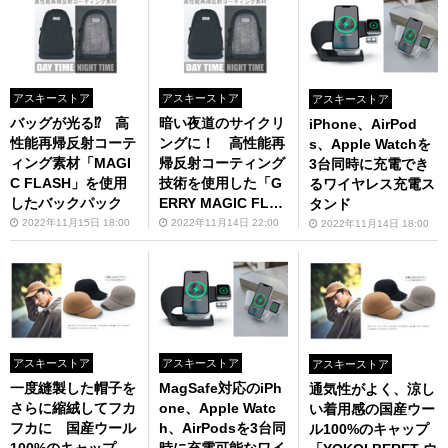
アスキーストア
アスキーストア
アスキーストア
バッグが光る⁉ 高
暗い夜道のサイクリ
iPhone、AirPod
性能再帰反射コーテ
ングに！ 高性能再
s、Apple Watchを
ィング素材「MAGI
帰反射コーティング
3台同時に充電でき
C FLASH」を使用
技術を使用した「G
るワイヤレス充電ス
したバックパック
ERRY MAGIC FLA
タンド
SH バックパック」
2022年11月15日 18:00
2022年11月14日 22:00
2022年11月14日 18:00
販売中
アスキーストア
アスキーストア
アスキーストア
一度縫製した帽子を
MagSafe対応のiPh
通気性がよく、涼し
さらに縮絨してフカ
one、Apple Watc
い着用感の国産ウー
フカに 国産ウール
h、AirPodsを3台同
ル100%のキャップ