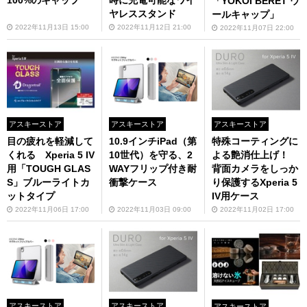
100%のキャップ
時に充電可能なワイ
「YOKOI BERET ウ
ヤレススタンド
ールキャップ」
2022年11月13日 15:00
2022年11月12日 21:00
2022年11月07日 22:00
アスキーストア
アスキーストア
アスキーストア
目の疲れを軽減して
10.9インチiPad（第
特殊コーティングに
くれる Xperia 5 IV
10世代）を守る、2
よる艶消仕上げ！
用「TOUGH GLAS
WAYフリップ付き耐
背面カメラをしっか
S」ブルーライトカ
衝撃ケース
り保護するXperia 5
ットタイプ
IV用ケース
2022年11月06日 17:00
2022年11月03日 09:00
2022年11月02日 17:00
アスキーストア
アスキーストア
アスキーストア