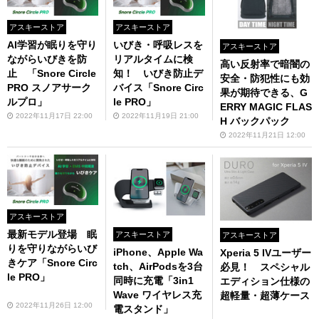
アスキーストア
アスキーストア
AI学習が眠りを守り
いびき・呼吸レスを
アスキーストア
ながらいびきを防
リアルタイムに検
高い反射率で暗闇の
止 「Snore Circle
知！ いびき防止デ
安全・防犯性にも効
PRO スノアサーク
バイス「Snore Circ
果が期待できる、G
ルプロ」
le PRO」
ERRY MAGIC FLAS
2022年11月17日 22:00
2022年11月19日 21:00
H バックパック
2022年11月21日 12:00
アスキーストア
最新モデル登場 眠
アスキーストア
アスキーストア
りを守りながらいび
iPhone、Apple Wa
Xperia 5 IVユーザー
きケア「Snore Circ
tch、AirPodsを3台
必見！ スペシャル
le PRO」
同時に充電「3in1
エディション仕様の
Wave ワイヤレス充
超軽量・超薄ケース
2022年11月26日 12:00
電スタンド」