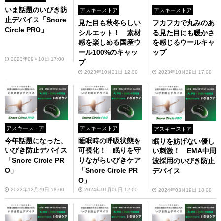
いま話題のいびき防
アスキーストア
アスキーストア
止デバイス「Snore
見た目も秋冬らしい
フカフカで丸みのあ
Circle PRO」
シルエット！ 素材
る見た目にも暖かさ
感を楽しめる国産ウ
を感じるウールキャ
ール100%のキャッ
ップ
2023年09月10日 17:00
プ
2023年10月21日 12:00
2023年10月29日 17:00
アスキーストア
アスキーストア
アスキーストア
今年話題になった、
睡眠時の呼吸状態を
眠りを妨げない優し
いびき防止デバイス
可視化！ 眠りを守
い刺激！ EMA中周
「Snore Circle PR
りながらいびきケア
波採用のいびき防止
O」
「Snore Circle PR
デバイス
O」
2023年12月29日 18:00
2024年01月06日 12:00
2024年03月19日 18:00