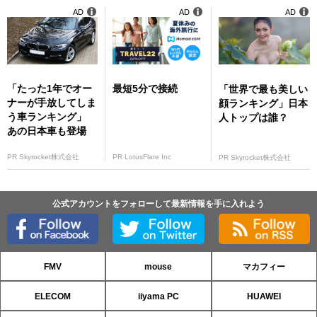
ル」
ス」
AD
AD
AD
「たった1年でオー
最短5分で接続
「世界で最も美しい
ナーが手放してしま
顔ランキング」日本
う車ランキング」
人トップは誰？
あの日本車も登場
PR Skyrocket株式会社
PR LotusFlare Inc
PR Skyrocket株式会社
公式アカウントをフォローして最新情報を手に入れよう
FMV
mouse
マカフィー
ELECOM
iiyama PC
HUAWEI