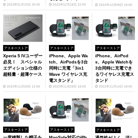
2023年01月15日 20:00
2022年12月18日 22:00
2022年12月09日 19:00
アスキーストア
アスキーストア
アスキーストア
Xperia 5 IVユーザー
iPhone、Apple Wa
iPhone、AirPod
必見！ スペシャル
tch、AirPodsを3台
s、Apple Watchを
エディション仕様の
同時に充電「3in1
3台同時に充電でき
超軽量・超薄ケース
Wave ワイヤレス充
るワイヤレス充電ス
電スタンド」
タンド
2022年11月29日 12:00
2022年11月28日 18:00
2022年11月14日 18:00
アスキーストア
アスキーストア
アスキーストア
一度縫製した帽子を
MagSafe対応のiPh
通気性がよく、涼し