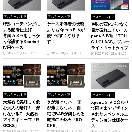
アスキーストア
アスキーストア
アスキーストア
特殊コーティングに
ケース未装着の状態
色味の変化が少なく
よる艶消仕上げ！
よりもXperia 5 IVが
目が疲れにくい X
背面カメラをしっか
使いやすくなりま
peria 5 IV用「TOU
り保護するXperia 5
す！
GH GLASS」ブルー
IV用ケース
ライトカットタイプ
2022年11月02日 17:00
2022年10月26日 07:00
2022年10月21日 23:00
アスキーストア
アスキーストア
アスキーストア
天然石で美味しく飲
氷が溶けない 味
Xperia 5 IVに合わせ
む大人の嗜好！ 溶
が薄まらない 自
て隅々までデザイン
けない氷⁉ 天然石
宅でBARが楽しめる
されたスペシャルエ
アイスキューブ「R
魔法の天然石「RO
ディション仕様ケー
OCKS」
CKS」
ス
2022年10月22日 21:00
2022年10月24日 12:00
2022年10月23日 21:00