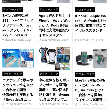
アスキーストア
アスキーストア
アスキーストア
Sペンの携帯に便
Apple好き必見！ i
iPhone、Apple Wa
利！ ハイブリッド
Phone、Apple Wat
tch、AirPodsを3台
クリアケース「arar
ch、AirPodsを3台
同時に充電可能なワ
ee（アラリー）Gal
同時に充電可能なワ
イヤレススタンド
axy Z Fold 4 ペン
イヤレススタンド
ホルダー付き Nukin
2022年10月12日 21:00
2022年10月03日 17:00
2022年09月29日 22:00
P クリア」（10月下
旬発売）
アスキーストア
アスキーストア
アスキーストア
エアポンプで厚みや
中の空気を抜くポン
MagSafe対応のiPh
クッション性を自分
プでポーチを画面に
oneにApple Watc
に合わせて調整！
密着！ 高い防水性
h、AirPodsまで！
快適歩行を実現する
能を備える「Sweet
合計3台を同時に
「Sweetleaff エア
leaff エアポンプ搭
ワイヤレス充電可能
ポンプ搭載インソー
載スマホ防水ケー
な充電スタンド
2022年09月27日 22:00
2022年09月27日 21:00
2022年09月28日 12:00