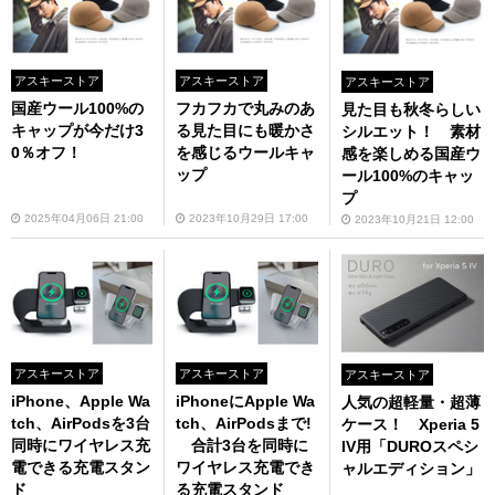
アスキーストア
アスキーストア
アスキーストア
国産ウール100%の
フカフカで丸みのあ
見た目も秋冬らしい
キャップが今だけ3
る見た目にも暖かさ
シルエット！ 素材
0％オフ！
を感じるウールキャ
感を楽しめる国産ウ
ップ
ール100%のキャッ
プ
2025年04月06日 21:00
2023年10月29日 17:00
2023年10月21日 12:00
アスキーストア
アスキーストア
アスキーストア
iPhone、Apple Wa
iPhoneにApple Wa
人気の超軽量・超薄
tch、AirPodsを3台
tch、AirPodsまで!
ケース！ Xperia 5
同時にワイヤレス充
合計3台を同時に
IV用「DUROスペシ
電できる充電スタン
ワイヤレス充電でき
ャルエディション」
ド
る充電スタンド