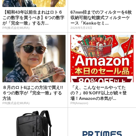
【昭和43年以前生まれはロト６
67mm径までのフィルターを6枚
この数字を買うべき】6つの数字
収納可能な蛇腹式フィルターケ
が「完全一致」する方...
ース「Kenkoセミ...
PR(株式会社MURA)
2026年5月15日
８月のロト6はこの方法で買え!!
「え、こんなセールやってた
６つの数字が『完全一致』する
の？」80％OFF以上が続々登
方法
場！Amazonの本気が...
PR(株式会社MURA)
PR(Amazon)