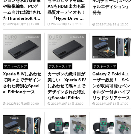
ションを求める企業
もギガビット有線L
RO(デューロ)スペシ
や映像編集、PCゲ
ANもHDMI出力も高
ャルエディション」
ーム向けに設計され
品質オーディオも！
発売
たThunderbolt 4ド
「HyperDrive Th
ッキングステーショ
underbolt 4 ドッキ
2022年10月21日 12:00
2022年10月17日 21:00
2022年10月18日 12:00
ン
ングステーション」
（いまなら1500円
オフ！）
アスキーストア
アスキーストア
アスキーストア
Xperia 5 IVにあわせ
カーボンの織り目が
Galaxy Z Fold 4ユ
て隅々までデザイン
美しい Xperia 5 IV
ーザー必見！ Sペ
された特別なSpeci
にあわせて隅々まで
ンが収納可能なペン
al Editionケース
デザインされた特別
ホルダー付きハイブ
なSpecial Edition
リッドクリアケース
ケース「Ultra Slim
2022年10月16日 20:00
2022年10月14日 23:00
2022年10月14日 17:00
& Lite Case DURO
Special Edition for
Xperia 5 IV」販売中