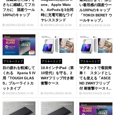
さらに縮絨してフカ
one、Apple Watc
い着用感の国産ウー
フカに 国産ウール
h、AirPodsを3台同
ル100%のキャップ
100%のキャップ
時に充電可能なワイ
「YOKOI BERET ウ
ヤレススタンド
ールキャップ」
2022年11月13日 15:00
2022年11月12日 21:00
2022年11月07日 22:00
アスキーストア
アスキーストア
アスキーストア
目の疲れを軽減して
10.9インチiPad（第
マグネットで着脱簡
くれる Xperia 5 IV
10世代）を守る、2
単！ スタンドとし
用「TOUGH GLAS
WAYフリップ付き耐
ても使える「ASCE
S」ブルーライトカ
衝撃ケース
ND 2WAYフリップ
ットタイプ
付 耐衝撃ケース for
iPad（第10世代）
2022年11月06日 17:00
2022年11月03日 09:00
2022年11月01日 22:00
」予約受付中