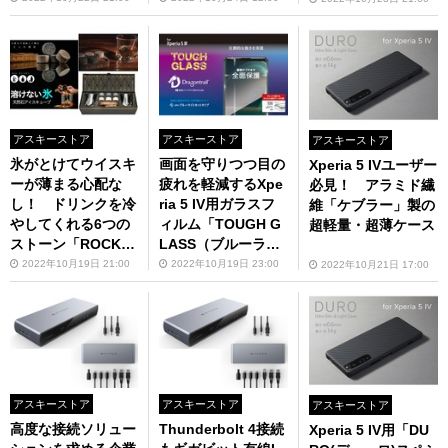
アスキーストア
アスキーストア
アスキーストア
氷がとけてウイスキ
画面を守りつつ目の
Xperia 5 IVユーザー
ーが薄まる心配な
疲れを軽減するXpe
必見！ アラミド繊
し！ ドリンクを冷
ria 5 IV用ガラスフ
維「ケブラー」製の
やしてくれる6つの
ィルム「TOUGH G
超軽量・超薄ケース
ストーン「ROCK
LASS（ブルーライ
S」
トカットタイプ）」
2022年10月19日 21:00
2022年10月19日 23:00
2022年10月21日 17:00
アスキーストア
アスキーストア
アスキーストア
高度な接続ソリュー
Thunderbolt 4接続
Xperia 5 IV用「DU