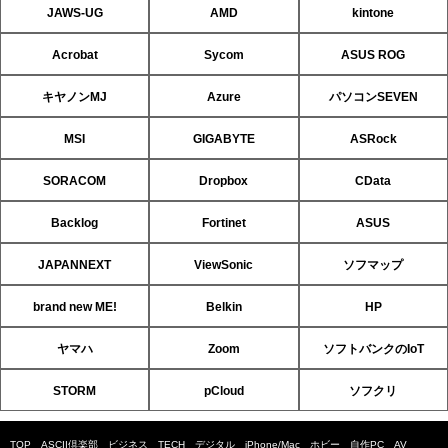
JAWS-UG
AMD
kintone
Acrobat
Sycom
ASUS ROG
キヤノンMJ
Azure
パソコンSEVEN
MSI
GIGABYTE
ASRock
SORACOM
Dropbox
CData
Backlog
Fortinet
ASUS
JAPANNEXT
ViewSonic
ソフマップ
brand new ME!
Belkin
HP
ヤマハ
Zoom
ソフトバンクのIoT
STORM
pCloud
ソフクリ
TOP
ASCII倶楽部
ビジネス
TECH
デジタル
iPhone/Mac
ホビー
自作PC
AV