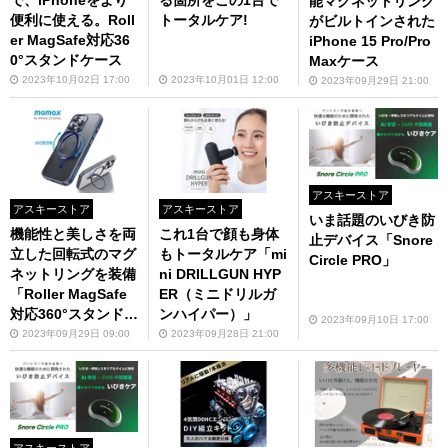
で、iPhoneをより
る箇所をこの1台で
能マグネットリング
便利に使える。Roll
トータルケア!
がビルトインされた
er MagSafe対応36
iPhone 15 Pro/Pro
0°スタンドケース
Maxケース
2023年10月02日 17:00
2023年10月01日 12:00
2023年09月29日 21:00
アスキーストア
アスキーストア
アスキーストア
いま話題のいびき防
機能性と美しさを両
これ1台で顔も身体
止デバイス「Snore
立した回転式のマグ
もトータルケア「mi
Circle PRO」
ネットリングを装備
ni DRILLGUN HYP
「Roller MagSafe
ER（ミニドリルガ
対応360°スタンドケ
ンハイパー）」
2023年09月10日 17:00
ース」（iPhone 15
2023年09月29日 09:00
2023年09月28日 21:00
Pro用／iPhone 15
Pro Max）