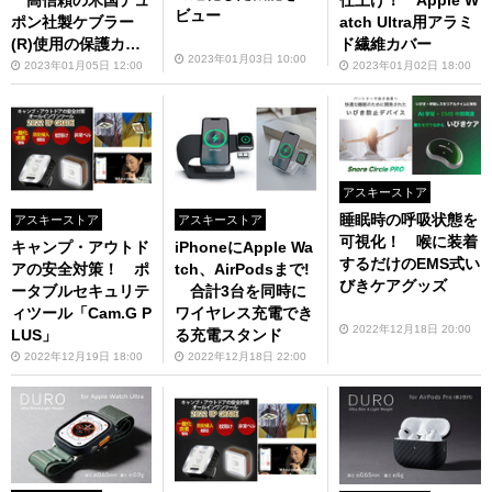
仕上げ！ Apple W
ビュー
ポン社製ケブラー
atch Ultra用アラミ
(R)使用の保護カバ
ド繊維カバー
2023年01月03日 10:00
ー
2023年01月05日 12:00
2023年01月02日 18:00
アスキーストア
睡眠時の呼吸状態を
アスキーストア
アスキーストア
可視化！ 喉に装着
キャンプ・アウトド
iPhoneにApple Wa
するだけのEMS式い
アの安全対策！ ポ
tch、AirPodsまで!
びきケアグッズ
ータブルセキュリテ
合計3台を同時に
ィツール「Cam.G P
ワイヤレス充電でき
2022年12月18日 20:00
LUS」
る充電スタンド
2022年12月19日 18:00
2022年12月18日 22:00