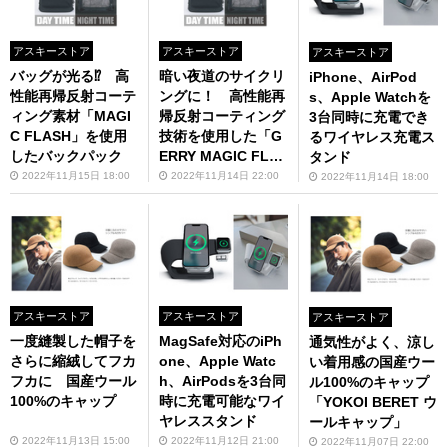
アスキーストア
アスキーストア
アスキーストア
バッグが光る⁉ 高
暗い夜道のサイクリ
iPhone、AirPod
性能再帰反射コーテ
ングに！ 高性能再
s、Apple Watchを
ィング素材「MAGI
帰反射コーティング
3台同時に充電でき
C FLASH」を使用
技術を使用した「G
るワイヤレス充電ス
したバックパック
ERRY MAGIC FLA
タンド
SH バックパック」
2022年11月15日 18:00
2022年11月14日 22:00
2022年11月14日 18:00
販売中
アスキーストア
アスキーストア
アスキーストア
一度縫製した帽子を
MagSafe対応のiPh
通気性がよく、涼し
さらに縮絨してフカ
one、Apple Watc
い着用感の国産ウー
フカに 国産ウール
h、AirPodsを3台同
ル100%のキャップ
100%のキャップ
時に充電可能なワイ
「YOKOI BERET ウ
ヤレススタンド
ールキャップ」
2022年11月13日 15:00
2022年11月12日 21:00
2022年11月07日 22:00