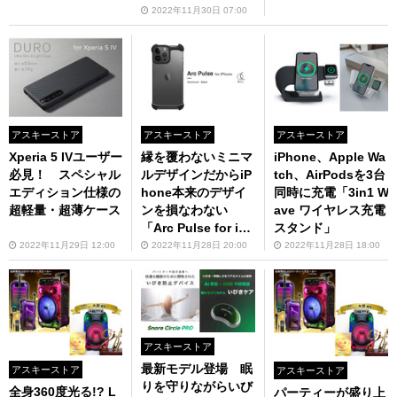
2022年11月30日 07:00
アスキーストア
アスキーストア
アスキーストア
Xperia 5 IVユーザー
縁を覆わないミニマ
iPhone、Apple Wa
必見！ スペシャル
ルデザインだからiP
tch、AirPodsを3台
エディション仕様の
hone本来のデザイ
同時に充電「3in1 W
超軽量・超薄ケース
ンを損なわない
ave ワイヤレス充電
「Arc Pulse for iPh
スタンド」
one14 Pro／Arc Pu
2022年11月29日 12:00
2022年11月28日 20:00
2022年11月28日 18:00
lse for iPhone14 P
ro Max​​​​​​​」11月下旬
発売
アスキーストア
最新モデル登場 眠
アスキーストア
アスキーストア
りを守りながらいび
全身360度光る!? L
パーティーが盛り上