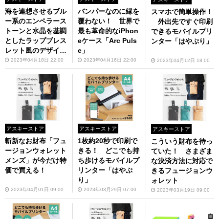
海を連想させるブル
バンパーなのに縁を
スマホで簡単操作！
ー系のエンペラース
覆わない！ 世界で
外出先ですぐ印刷
トーンと水晶を基調
最も革命的なiPhon
できるモバイルプリ
としたラップブレス
eケース「Arc Puls
ンター「はやぷり」
レット風のデザイン
e」
が魅力、Apple Wat
2023年04月18日 22:00
2023年04月16日 22:00
2023年04月12日 18:00
chバンド「cape di
abloセリーン オー
シャン for Apple W
atch 38-49mm」発
売中
アスキーストア
アスキーストア
アスキーストア
斬新なお財布「フュ
1枚約20秒で印刷で
こういう財布を待っ
ージョンウォレット
きる！ どこでも持
ていた！ さまざま
メンズ」が今だけ特
ち歩けるモバイルプ
な決済方法に対応で
価で買える！
リンター「はやぷ
きるフュージョンウ
り」
ォレット
2023年04月01日 09:00
2023年03月29日 07:00
2023年03月19日 09:00