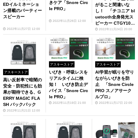
きケア「Snore Circ
EDイルミネーショ
がること間違いな
le PRO」
ン搭載のパーティー
し！ 「チコニア bl
スピーカー
uetooth全身発光ス
2022年11月26日 12:00
ピーカー CTGY10
A」
2022年11月27日 12:00
2022年11月24日 20:00
アスキーストア
アスキーストア
いびき・呼吸レスを
AI学習が眠りを守り
アスキーストア
リアルタイムに検
ながらいびきを防
高い反射率で暗闇の
知！ いびき防止デ
止 「Snore Circle
安全・防犯性にも効
バイス「Snore Circ
PRO スノアサーク
果が期待できる、G
le PRO」
ルプロ」
ERRY MAGIC FLA
2022年11月19日 21:00
2022年11月17日 22:00
SH バックパック
2022年11月21日 12:00