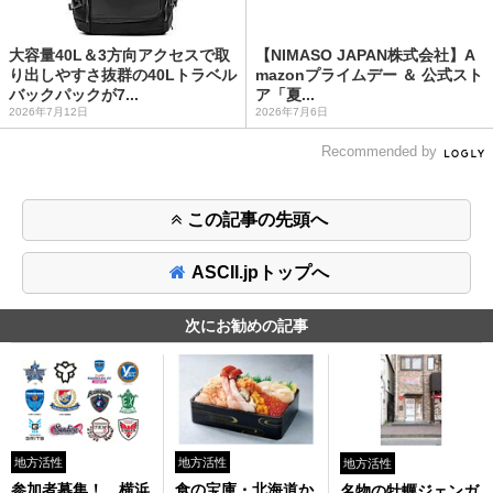
大容量40L＆3方向アクセスで取
【NIMASO JAPAN株式会社】A
り出しやすさ抜群の40Lトラベル
mazonプライムデー ＆ 公式スト
バックパックが7...
ア「夏...
2026年7月12日
2026年7月6日
Recommended by
この記事の先頭へ
ASCII.jpトップへ
次にお勧めの記事
地方活性
地方活性
地方活性
参加者募集！ 横浜
食の宝庫・北海道か
名物の牡蠣ジェンガ