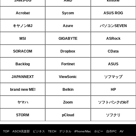
JAWS-UG
AMD
kintone
Acrobat
Sycom
ASUS ROG
キヤノンMJ
Azure
パソコンSEVEN
MSI
GIGABYTE
ASRock
SORACOM
Dropbox
CData
Backlog
Fortinet
ASUS
JAPANNEXT
ViewSonic
ソフマップ
brand new ME!
Belkin
HP
ヤマハ
Zoom
ソフトバンクのIoT
STORM
pCloud
ソフクリ
TOP
ASCII倶楽部
ビジネス
TECH
デジタル
iPhone/Mac
ホビー
自作PC
AV