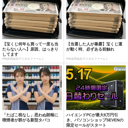
【宝くじ何年も買って一度も当
【当選した人が暴露】宝くじ運
たらない人へ】原因、はっきり
が動く時、必ずある前触れ
してます
PR(合同会社デジタルファーム )
PR(合同会社デジタルファーム )
「たばこ税なし」思わぬ朗報に
ハイエンドPCが最大8万円引
喫煙者が群がる新型タバコ
き、パソコンショップSEVENの
限定セールがスタート