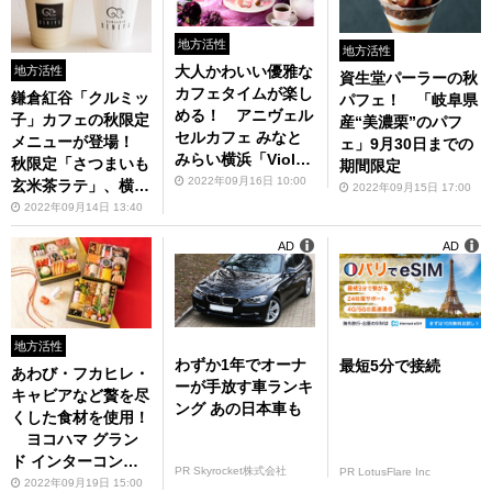
地方活性
地方活性
大人かわいい優雅な
地方活性
資生堂パーラーの秋
カフェタイムが楽し
鎌倉紅谷「クルミッ
パフェ！ 「岐阜県
める！ アニヴェル
子」カフェの秋限定
産“美濃栗”のパフ
セルカフェ みなと
メニューが登場！
ェ」9月30日までの
みらい横浜「Violet
秋限定「さつまいも
期間限定
Flower Holic」を開
2022年09月16日 10:00
玄米茶ラテ」、横浜
2022年09月15日 17:00
催
ハンマーヘッドで販
2022年09月14日 13:40
売中
AD
AD
地方活性
わずか1年でオーナ
最短5分で接続
あわび・フカヒレ・
ーが手放す車ランキ
キャビアなど贅を尽
ング あの日本車も
くした食材を使用！
ヨコハマ グラン
ド インターコンチ
PR Skyrocket株式会社
PR LotusFlare Inc
ネンタル ホテルで
2022年09月19日 15:00