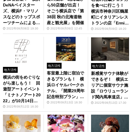
DeNAベイスター
ら50店舗が出店！
を食べに行こう！
ズ、横浜F・マリノ
そごう横浜店で「第
横浜市神奈川区鶴屋
スなどのトップスポ
38回 秋の北海道物
町にイタリアンレス
ーツチームによる
産と観光展」を開催
トランの店「Ermita
「小学生スポーツ教
ge」をオープン
2022年09月08日 19:30
2022年09月09日 12:45
2022年09月09日 18:20
室」
地方活性
地方活性
地方活性
客室最上階に宿泊で
新感覚サウナ体験が
横浜の街をめぐりな
きるプランも！ 横
できるぞ！ 横浜エ
がら楽しもう！ 回
浜ロイヤルパークホ
リアに個室サウナ施
遊型アートイベント
テル、「開業29周年
設「ロウリューラン
「ミナトノアート20
記念特別プラン」を
ド関内馬車道店」が
22」が10月14日～3
提供
オープン
2022年09月13日 16:30
2022年09月13日 17:30
1日に開催
2022年09月12日 16:30