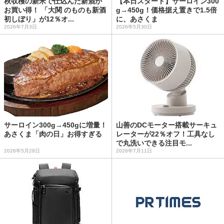
秋収穫の新米で仕込んだ新酒が
【本日スタート】サーロイン300
お買い得！ 「大関 のものも新酒
g→450g！価格据え置きで1.5倍
初しぼり」が12％オ...
に、あさくま
2026年7月3日
2026年5月30日
サーロイン300g→450gに増量！
山善のDCモーター搭載サーキュ
あさくま「肉の日」お得すぎる
レーターが22％オフ！工具なし
で丸洗いできる注目モ...
2026年5月28日
2026年7月11日