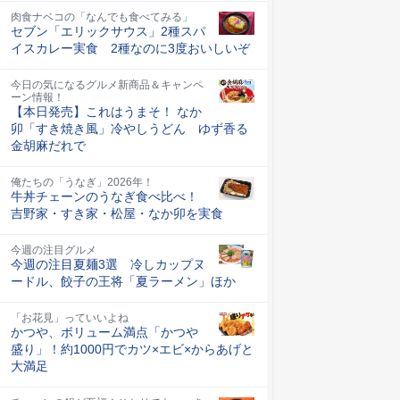
肉食ナベコの「なんでも食べてみる」
セブン「エリックサウス」2種スパ
イスカレー実食 2種なのに3度おいしいぞ
今日の気になるグルメ新商品＆キャンペ
ーン情報！
【本日発売】これはうまそ！ なか
卯「すき焼き風」冷やしうどん ゆず香る
金胡麻だれで
俺たちの「うなぎ」2026年！
牛丼チェーンのうなぎ食べ比べ！
吉野家・すき家・松屋・なか卯を実食
今週の注目グルメ
今週の注目夏麺3選 冷しカップヌ
ードル、餃子の王将「夏ラーメン」ほか
「お花見」っていいよね
かつや、ボリューム満点「かつや
盛り」！約1000円でカツ×エビ×からあげと
大満足