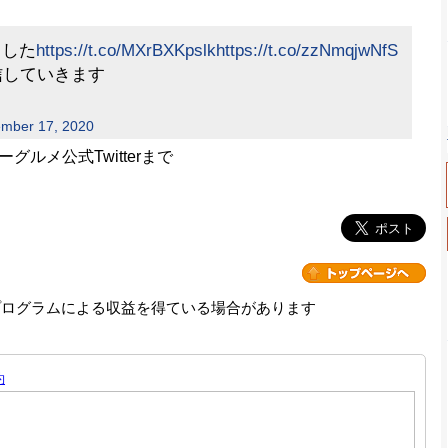
ました
https://t.co/MXrBXKpslk
https://t.co/zzNmqjwNfS
信していきます
mber 17, 2020
メ公式Twitterまで
プログラムによる収益を得ている場合があります