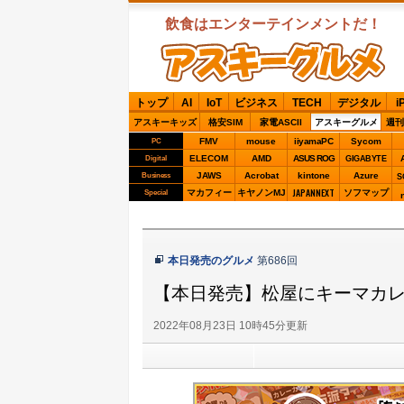
飲食はエンターテインメントだ！
ASCIIグルメ
トップ
AI
IoT
ビジネス
TECH
デジタル
i
アスキーキッズ
格安SIM
家電ASCII
アスキーグルメ
週刊
FMV
mouse
iiyamaPC
Sycom
PC
ELECOM
AMD
ASUS ROG
Digital
GIGABYTE
JAWS
Acrobat
kintone
Azure
Business
S
JAPANNEXT
マカフィー
キヤノンMJ
ソフマップ
Special
本日発売のグルメ
第686回
【本日発売】松屋にキーマカレ
2022年08月23日 10時45分更新