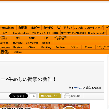
Phone/Mac
自動車
ホビー
自作PC
AV
アキバ
スマホ
ゲ
スタートアップ
アスキー
TeamLeaders
プログラミング+
SDGs
地方活性
PUACL2026
ChallengersJP
パソコン
ゲーミングPC
MSI
ASUS
HP
STORM
SEVEN
ASRock
HUAWEI
ViewSonic
Belkin
ソフトバンクの
Dropbox
CData
Backlog
Fortinet
ヤマハ
Zoom
ORACOM
IoT
brand
pCloud
new ME!
ー×牛めしの衝撃の新作！
文●
ナベコ
／編集●ASCII
お気に入り
一覧