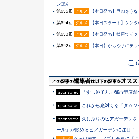
ンぽん」
第695回
【本日発売】豚肉をうな
グルメ
第694回
【本日スタート】ケンタの
グルメ
第693回
【本日発売】松屋でイタ
グルメ
第692回
【本日】からやまにテリ
グルメ
こ
「すし銚子丸」都市型店舗
sponsored
これから絶対くる「タムジ
sponsored
久しぶりのビアガーデンを
sponsored
ール」が飲めるビアガーデンに注目！
かっぱ寿司、アプリ会員に「お
グルメ