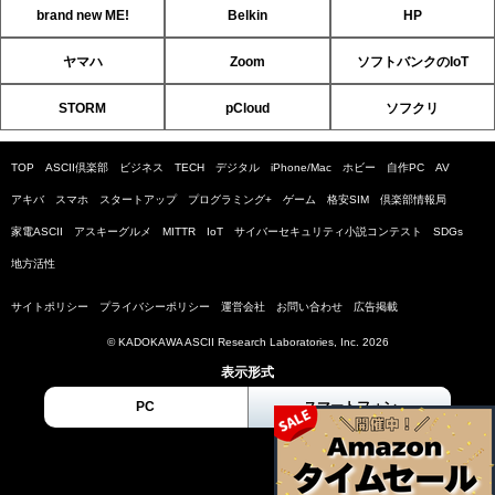
brand new ME!
Belkin
HP
ヤマハ
Zoom
ソフトバンクのIoT
STORM
pCloud
ソフクリ
TOP
ASCII倶楽部
ビジネス
TECH
デジタル
iPhone/Mac
ホビー
自作PC
AV
アキバ
スマホ
スタートアップ
プログラミング+
ゲーム
格安SIM
倶楽部情報局
家電ASCII
アスキーグルメ
MITTR
IoT
サイバーセキュリティ小説コンテスト
SDGs
地方活性
サイトポリシー
プライバシーポリシー
運営会社
お問い合わせ
広告掲載
© KADOKAWA ASCII Research Laboratories, Inc. 2026
表示形式
PC
スマートフォン