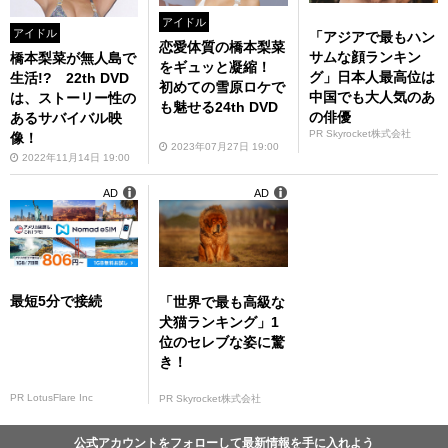
アイドル
アイドル
「アジアで最もハン
恋愛体質の橋本梨菜
サムな顔ランキン
橋本梨菜が無人島で
をギュッと凝縮！
グ」日本人最高位は
生活!? 22th DVD
初めての雪原ロケで
中国でも大人気のあ
は、ストーリー性の
も魅せる24th DVD
の俳優
あるサバイバル映
PR Skyrocket株式会社
像！
2023年07月27日 19:00
2022年11月14日 19:00
AD
AD
最短5分で接続
「世界で最も高級な
犬猫ランキング」1
位のセレブな姿に驚
き！
PR LotusFlare Inc
PR Skyrocket株式会社
公式アカウントをフォローして最新情報を手に入れよう