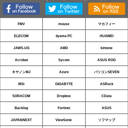
FMV
mouse
マカフィー
ELECOM
iiyama PC
HUAWEI
JAWS-UG
AMD
kintone
Acrobat
Sycom
ASUS ROG
キヤノンMJ
Azure
パソコンSEVEN
MSI
GIGABYTE
ASRock
SORACOM
Dropbox
CData
Backlog
Fortinet
ASUS
JAPANNEXT
ViewSonic
ソフマップ