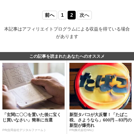
前へ
1
2
次へ
本記事はアフィリエイトプログラムによる収益を得ている場合
があります
この記事を読まれたあなたへのオススメ
「玄関に〇〇を置いた後に宝く
新型タバコが大反響！「たばこ
じ買いなさい」簡単に当選
税、さようなら」600円→83円の
新型が爆売れ
PR(合同会社デジタルファーム )
PR(株式会社HAL)