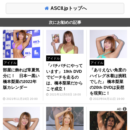
ASCII.jpトップへ
次にお勧めの記事
アイドル
アイドル
アイドル
「バチバチにやって
部屋に飾れば常夏気
「ありえない角度の
います」 19th DVD
分に！ 日本一黒い
ハイレグ水着は挑戦
でビーチを走るの
橋本梨菜の2022年
でした」 橋本梨菜
は、橋本梨菜だから
版カレンダー
の20th DVDは妄想
こそ成立！
を現実に！
2021年12月03日 19:00
2021年11月19日 20:00
2022年04月11日 19:00
AD