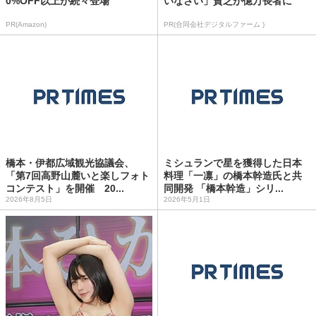
0%OFF以上が続々登場
いなさい」貧乏が億万長者に
PR(Amazon)
PR(合同会社デジタルファーム )
橋本・伊都広域観光協議会、
ミシュランで星を獲得した日本
「第7回高野山麓いと楽しフォト
料理「一凛」の橋本幹造氏と共
コンテスト」を開催 20...
同開発 「橋本幹造」シリ...
2026年8月5日
2026年5月1日