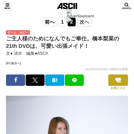
前へ
1
2
次へ
ゲーム・ホビー
ご主人様のためになんでもご奉仕。橋本梨菜の
21th DVDは、可愛い出張メイド！
文● 清水 編集●ASCII
[PC表示へ]
2022年08月08日 19時00分更新
お気に入り