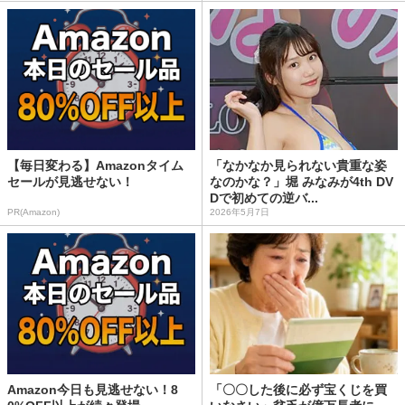
【毎日変わる】Amazonタイム
「なかなか見られない貴重な姿
セールが見逃せない！
なのかな？」堀 みなみが4th DV
Dで初めての逆バ...
PR(Amazon)
2026年5月7日
Amazon今日も見逃せない！8
「〇〇した後に必ず宝くじを買