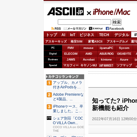
ASCII.jp
iPhone/Mac
トップ
AI
IoT
ビジネス
TECH
デジタル
i
アスキーキッズ
格安SIM
家電ASCII
アスキーグルメ
週刊
FMV
mouse
iiyamaPC
Sycom
PC
ELECOM
AMD
ASUS ROG
Digital
GIGABYTE
JAWS
Acrobat
kintone
Azure
Business
S
JAPANNEXT
マカフィー
キヤノンMJ
ソフマップ
Special
アップル、カメラ
付きAirPodsを年
内...
Adobe Premiereな
ど4製品、...
知ってた? iPh
iPhoneケース、卒
新機能も紹介
業しました。これ
か...
シェア別荘「COC
2022年07月16日 12時00
O VILLA Own...
COCO VILLA on GOE
THE