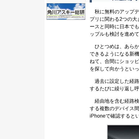
秋に無料のアップデー
プリに関わる2つの大
ースと同時に日本で
ップルも検討を進め
ひとつめは、あらか
できるようになる新
ねて、合間にショッ
を探して向かうとい
過去に設定した経路
するたびに繰り返し
経由地を含む経路検索
する複数のデバイス間
iPhoneで確認す