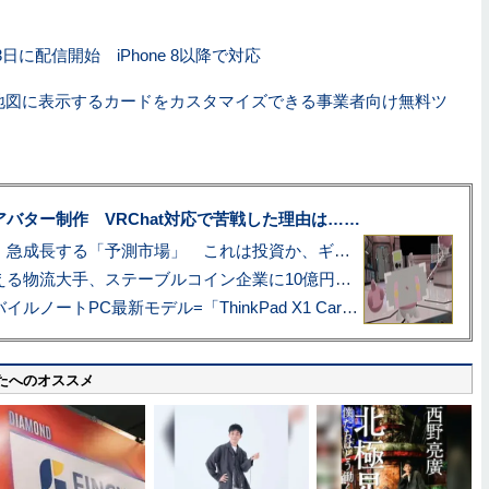
13日に配信開始 iPhone 8以降で対応
地図に表示するカードをカスタマイズできる事業者向け無料ツ
uberアバター制作 VRChat対応で苦戦した理由は……
プロ野球も対象に、急成長する「予測市場」 これは投資か、ギャンブルか
アマゾン配送を支える物流大手、ステーブルコイン企業に10億円投資のワケ
あこがれの旗艦モバイルノートPC最新モデル=「ThinkPad X1 Carbon Gen 14 Aura Edition」実機レビュー
たへのオススメ