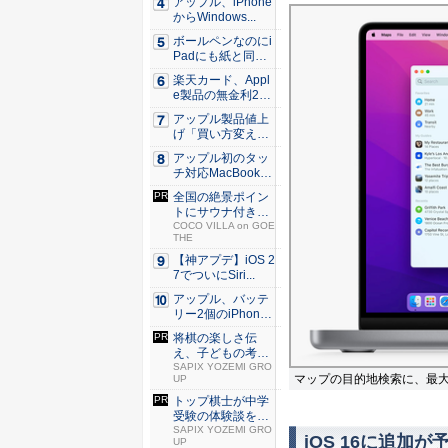
アップル、iPhone
からWindows...
ボールペンなのにi
Padにも紙と同じ
滑ら...
楽天カード、Appl
e製品の無金利24
回...
アップル製品値上
げ「買い方変え
る」9割超...
アップル初のタッ
チ対応MacBook、
早...
全国の絶景ポイン
トにサウナ付きの
シェア別...
COCO VILLA on GOE
THE
【神アプデ】iOS 2
7でついにSiri...
アップル、バッテ
リー2個のiPhone
準...
将棋の楽しさ伝
え、子どもの考え
る力育む「...
SAPIX YOZEMI GRO
マップの目的地検索に、最大
UP
トップ棋士が中学
受験の体験談を語
る特別座...
SAPIX YOZEMI GRO
iOS 16に追加
UP