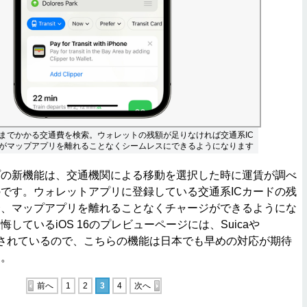
までかかる交通費を検索。ウォレットの残額が足りなければ交通系IC
がマップアプリを離れることなくシームレスにできるようになります
の新機能は、交通機関による移動を選択した時に運賃が調べ
です。ウォレットアプリに登録している交通系ICカードの残
合、マップアプリを離れることなくチャージができるようにな
しているiOS 16のプレビューページには、Suicaや
及されているので、こちらの機能は日本でも早めの対応が期待
ん。
前へ
1
2
3
4
次へ