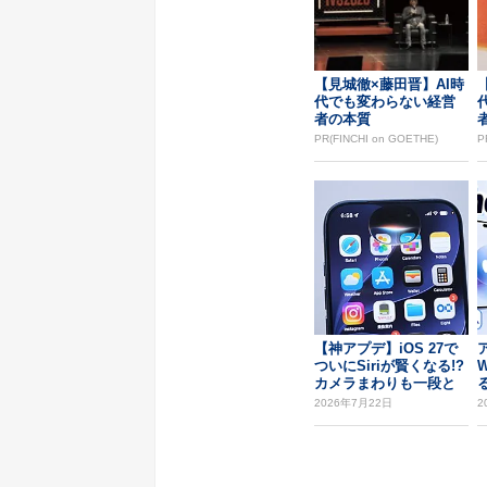
【見城徹×藤田晋】AI時
代でも変わらない経営
者の本質
PR(FINCHI on GOETHE)
P
【神アプデ】iOS 27で
ついにSiriが賢くなる!?
カメラまわりも一段と
便利...
2026年7月22日
2