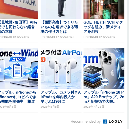
【見城徹×藤田晋】AI時
【西野亮廣】つくりた
GOETHEとFINCHIがタ
代でも変わらない経営
いものを追求できる環
ッグを組み、新メディ
者の本質
境の作り方とは
アを創設
R(FINCHI on GOETHE)
PR(FINCHI on GOETHE)
PR(FINCHI on GOETHE)
アップル、iPhoneから
アップル、カメラ付きA
アップル「iPhone 18 P
Windowsにコピペでき
irPodsを年内投入か
ro」A20 Proチップ、2n
る機能を開発中 報道
早ければ9月に
mと新技術で大幅...
026年8月5日
2026年8月5日
2026年7月23日
Recommended by