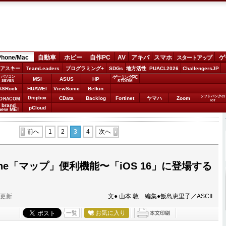
Phone/Mac
自動車
ホビー
自作PC
AV
アキバ
スマホ
ゲ
スタートアップ
アスキー
TeamLeaders
プログラミング+
SDGs
地方活性
PUACL2026
ChallengersJP
パソコン
ゲーミングPC
MSI
ASUS
HP
STORM
SEVEN
ASRock
HUAWEI
ViewSonic
Belkin
ソフトバンクの
Dropbox
CData
Backlog
Fortinet
ヤマハ
Zoom
ORACOM
IoT
brand
pCloud
new ME!
前へ
1
2
3
4
次へ
one「マップ」便利機能〜「iOS 16」に登場する
分更新
文● 山本 敦 編集●飯島恵里子／ASCII
お気に入り
一覧