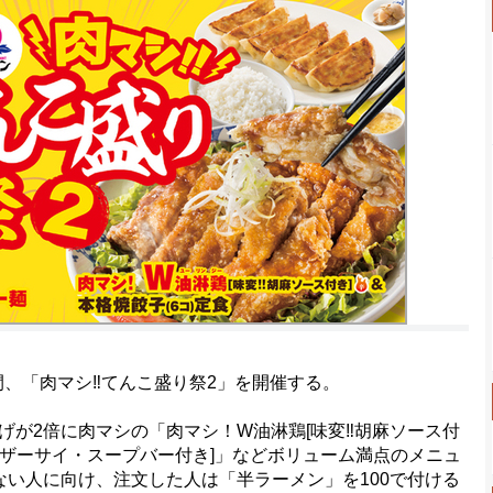
間、「肉マシ‼てんこ盛り祭2」を開催する。
が2倍に肉マシの「肉マシ！W油淋鶏[味変‼胡麻ソース付
・ザーサイ・スープバー付き]」などボリューム満点のメニュ
ない人に向け、注文した人は「半ラーメン」を100で付ける