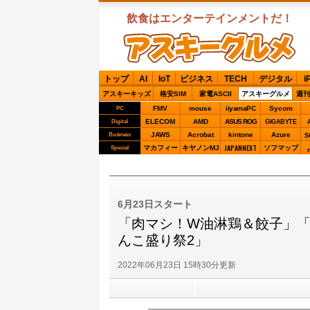
飲食はエンターテインメントだ！
ASCIIグルメ
トップ
AI
IoT
ビジネス
TECH
デジタル
i
アスキーキッズ
格安SIM
家電ASCII
アスキーグルメ
週刊
FMV
mouse
iiyamaPC
Sycom
PC
ELECOM
AMD
ASUS ROG
Digital
GIGABYTE
JAWS
Acrobat
kintone
Azure
Business
S
JAPANNEXT
マカフィー
キヤノンMJ
ソフマップ
Special
6月23日スタート
「肉マシ！W油淋鶏＆餃子」「
んこ盛り祭2」
2022年06月23日 15時30分更新