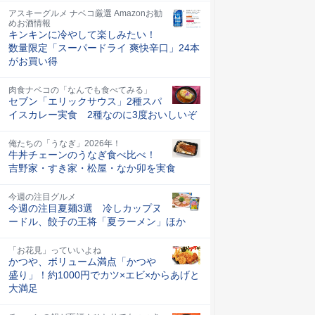
アスキーグルメ ナベコ厳選 Amazonお勧
めお酒情報
キンキンに冷やして楽しみたい！
数量限定「スーパードライ 爽快辛口」24本
がお買い得
肉食ナベコの「なんでも食べてみる」
セブン「エリックサウス」2種スパ
イスカレー実食 2種なのに3度おいしいぞ
俺たちの「うなぎ」2026年！
牛丼チェーンのうなぎ食べ比べ！
吉野家・すき家・松屋・なか卯を実食
今週の注目グルメ
今週の注目夏麺3選 冷しカップヌ
ードル、餃子の王将「夏ラーメン」ほか
「お花見」っていいよね
かつや、ボリューム満点「かつや
盛り」！約1000円でカツ×エビ×からあげと
大満足