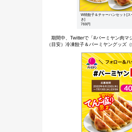
W焼餃子＆チャーハンセット[ス
き]
769円
期間中、Twitterで「#バーミヤン
（目安）冷凍餃子＆バーミヤングッズ（