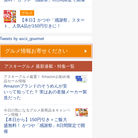
グルメ
【本日】かつや「感謝祭」スター
ト、人気4品が150円引きに！
Tweets by ascii_gourmet
グルメ情報お寄せください
アスキーグルメ 最新連載・特集一覧
アスキーグルメ厳選！ Amazonお勧め食
品セール情報
Amazonブランドのそうめんが安
いって知ってた？ 実はあの老舗メーカー製
造だった
今日の気になるグルメ新商品＆キャンペ
ーン情報！
【本日から】150円引き＋ご飯大
盛無料！ かつや「感謝祭」8日間限定で開
催