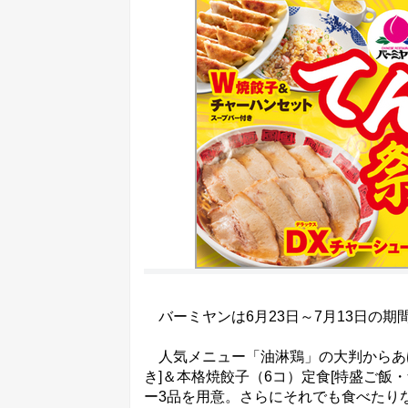
バーミヤンは6月23日～7月13日の期
人気メニュー「油淋鶏」の大判からあげ
き]＆本格焼餃子（6コ）定食[特盛ご飯
ー3品を用意。さらにそれでも食べたり