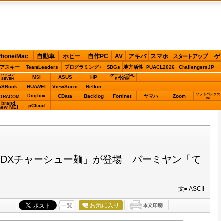
Phone/Mac
自動車
ホビー
自作PC
AV
アキバ
スマホ
ゲ
スタートアップ
アスキー
TeamLeaders
プログラミング+
SDGs
地方活性
PUACL2026
ChallengersJP
パソコン
ゲーミングPC
MSI
ASUS
HP
STORM
SEVEN
ASRock
HUAWEI
ViewSonic
Belkin
ソフトバンクの
Dropbox
CData
Backlog
Fortinet
ヤマハ
Zoom
ORACOM
IoT
brand
pCloud
new ME!
DXチャーシュー麺」が登場 バーミヤン「て
文● ASCII
お気に入り
一覧