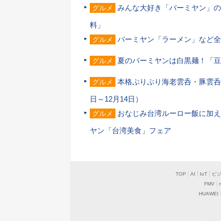
みんな大好き「バーミヤン」の
グルメ
料」
バーミヤン「ラーメン」など全
グルメ
夏のバーミヤンは白黒麺！「豆
グルメ
本格ぷりぷり海老雲呑・豚雲呑
グルメ
日～12月14日）
おなじみ台湾ルーロー飯に加え
グルメ
ヤン「台湾美食」フェア
TOP
AI
IoT
ビ
FMV
HUAWEI