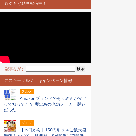
もぐもぐ動画配信中！
記事を探す
アスキーグルメ キャンペーン情報
グルメ
Amazonブランドのそうめんが安い
って知ってた？ 実はあの老舗メーカー製造
だった
グルメ
【本日から】150円引き＋ご飯大盛
無料！ かつや「感謝祭」8日間限定で開催