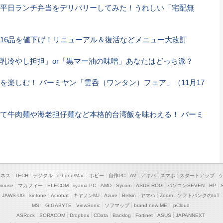
平日ランチ弁当をデリバリーしてみた！うれしい「宅配無
16品を値下げ！リニューアル＆復活などメニュー大改訂
乳冷やし担担」or「黒マー油の味噌」あなたはどっち派？
を楽しむ！ バーミヤン「雲呑（ワンタン）フェア」（11月17
て牛肉麺や海老担仔麺など本格的台湾飯を味わえる！ バーミ
ジネス
TECH
デジタル
iPhone/Mac
ホビー
自作PC
AV
アキバ
スマホ
スタートアップ
mouse
マカフィー
ELECOM
iiyama PC
AMD
Sycom
ASUS ROG
パソコンSEVEN
HP
JAWS-UG
kintone
Acrobat
キヤノンMJ
Azure
Belkin
ヤマハ
Zoom
ソフトバンクのIoT
MSI
GIGABYTE
ViewSonic
ソフマップ
brand new ME!
pCloud
ASRock
SORACOM
Dropbox
CData
Backlog
Fortinet
ASUS
JAPANNEXT