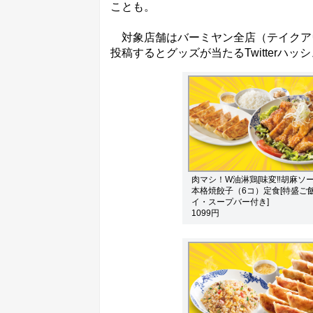
ことも。
対象店舗はバーミヤン全店（テイクア
投稿するとグッズが当たるTwitterハ
肉マシ！W油淋鶏[味変‼胡麻ソー
本格焼餃子（6コ）定食[特盛ご
イ・スープバー付き]
1099円