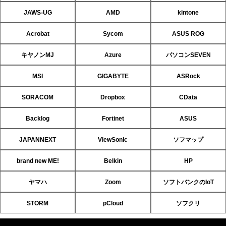
JAWS-UG
AMD
kintone
Acrobat
Sycom
ASUS ROG
キヤノンMJ
Azure
パソコンSEVEN
MSI
GIGABYTE
ASRock
SORACOM
Dropbox
CData
Backlog
Fortinet
ASUS
JAPANNEXT
ViewSonic
ソフマップ
brand new ME!
Belkin
HP
ヤマハ
Zoom
ソフトバンクのIoT
STORM
pCloud
ソフクリ