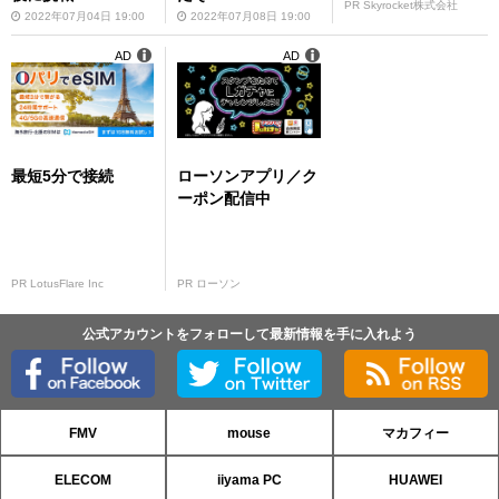
PR Skyrocket株式会社
2022年07月04日 19:00
2022年07月08日 19:00
AD
AD
最短5分で接続
ローソンアプリ／ク
ーポン配信中
PR LotusFlare Inc
PR ローソン
公式アカウントをフォローして最新情報を手に入れよう
FMV
mouse
マカフィー
ELECOM
iiyama PC
HUAWEI