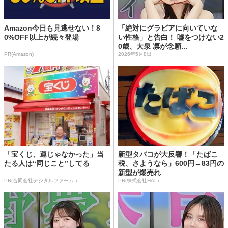
Amazon今日も見逃せない！8
「絶対にグラビアに向いていな
0%OFF以上が続々登場
い性格」と告白！ 嘘をつけない2
0歳、大泉 凛が念願...
PR(Amazon)
2026年5月8日
「宝くじ、運じゃなかった」当
新型タバコが大反響！「たばこ
たる人は“同じこと”してる
税、さようなら」600円→83円の
新型が爆売れ
PR(合同会社デジタルファーム )
PR(株式会社HAL)