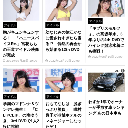
アイドル
アイドル
アイドル
「キプリスモルフ
胸がキュンキュンす
幼なじみの徳江かな
ォ」の高坂琴水、3
る！ 「ハニースパ
に愛されすぎたら困
年ぶりの4th DVDで
イスRe.」宮花もも
る!? 偶然の再会か
ハイレグ競泳水着に
の王道アイドル映像
ら始まる12th DVD
も挑戦！
が完成
2022年06月10日 20:00
2021年08月28日 19:00
2022年02月09日 20:00
AD
アイドル
アイドル
わずか1年でオーナ
学園のマドンナ＆ツ
おもてなしは「脱ぎ
ーが手放す車ランキ
ンデレ先生！ 「C
っぷり勝負」 咲村
ング あの日本車も
LIPCLIP」の南ゆう
良子が老舗ホテルの
き、3rd DVDで1人2
マネージャーになっ
役に挑戦
たぞ！