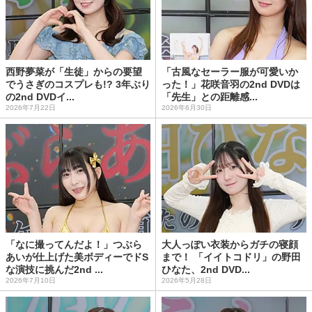
西野夢菜が「生徒」からの要望
「古風なセーラー服が可愛いか
でうさぎのコスプレも!? 3年ぶり
った！」花咲音羽の2nd DVDは
の2nd DVDイ...
「先生」との距離感...
2026年7月22日
2026年6月30日
「なに撮ってんだよ！」つぶら
大人っぽい衣装からガチの寝顔
あいが仕上げた美ボディーでドS
まで！ 「イイトコドリ」の野田
な演技に挑んだ2nd ...
ひなた、2nd DVD...
2026年7月10日
2026年5月28日