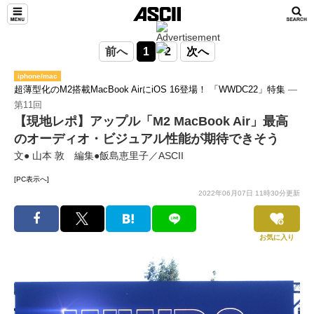
前へ
1
2
次へ
iphone/mac
超薄型化のM2搭載MacBook AirにiOS 16登場！ 「WWDC22」特集
―
第11回
【現地レポ】アップル「M2 MacBook Air」最高
のオーディオ・ビジュアル性能が期待できそう
文● 山本 敦 編集●飯島恵里子／ASCII
[PC表示へ]
2022年06月07日 11時30分更新
お気に入り