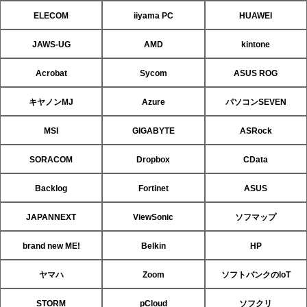
ELECOM
iiyama PC
HUAWEI
JAWS-UG
AMD
kintone
Acrobat
Sycom
ASUS ROG
キヤノンMJ
Azure
パソコンSEVEN
MSI
GIGABYTE
ASRock
SORACOM
Dropbox
CData
Backlog
Fortinet
ASUS
JAPANNEXT
ViewSonic
ソフマップ
brand new ME!
Belkin
HP
ヤマハ
Zoom
ソフトバンクのIoT
STORM
pCloud
ソフクリ