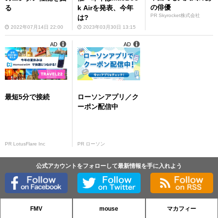
の俳優
る
k Airを発表、今年
PR Skyrocket株式会社
は?
2022年07月14日 22:00
2023年03月30日 13:15
AD
AD
最短5分で接続
ローソンアプリ／ク
ーポン配信中
PR LotusFlare Inc
PR ローソン
公式アカウントをフォローして最新情報を手に入れよう
FMV
mouse
マカフィー