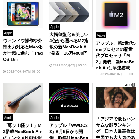
Apple
Apple
大幅薄型化＆美しい
Apple
ウィンドウ操作や外
4色から選べるM2搭
アップル、第2世代5
部出力対応とMac化
載の新MacBook Ai
nmプロセスの新世
が一気に進む「iPad
r発表 16万4800円
代プロセッサ「M
OS 16」
2」発表 新MacBo
2022年06月07日 05:50
ok Airに早速搭載
2022年06月07日 08:00
2022年06月07日 05:00
AD
Apple
Apple
「アジアで最もハン
サムな顔ランキン
「薄ッ！軽ッ！」M
アップル「WWDC2
グ」日本人最高位は
2搭載MacBook Air
3」6月5日から開
中国でも大人気のあ
のエンタメ性能を掘
催 昨年はMacBoo