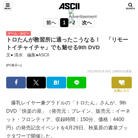
前へ
1
2
次へ
ゲーム・ホビー
トロたんが教習所に通ったこうなる！ 「リモー
トイチャイチャ」でも魅せる9th DVD
文● 清水 編集●ASCII
[PC表示へ]
2022年05月16日 19時00分更新
お気に入り
爆乳レイヤー兼グラドルの「トロたん」さんが、9th
DVD「快楽の扉」（発売元：ブレイン、販売元：イーネ
ット・フロンティア、収録時間：150分、価格：4400
円）の発売記念イベントを4月29日、秋葉原の書泉ブッ
クタワーで開催した。