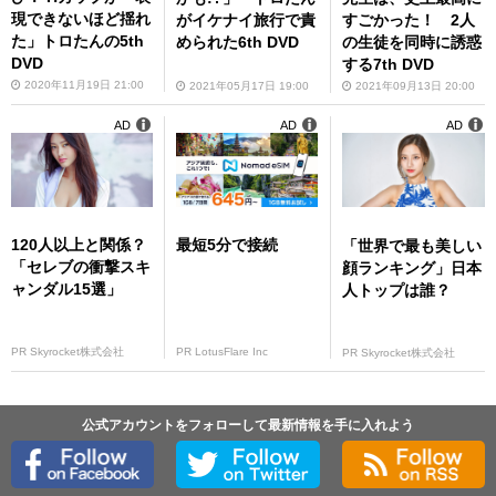
現できないほど揺れ
がイケナイ旅行で責
すごかった！ 2人
た」トロたんの5th
められた6th DVD
の生徒を同時に誘惑
DVD
する7th DVD
2020年11月19日 21:00
2021年05月17日 19:00
2021年09月13日 20:00
AD
AD
AD
120人以上と関係？
最短5分で接続
「世界で最も美しい
「セレブの衝撃スキ
顔ランキング」日本
ャンダル15選」
人トップは誰？
PR Skyrocket株式会社
PR LotusFlare Inc
PR Skyrocket株式会社
公式アカウントをフォローして最新情報を手に入れよう