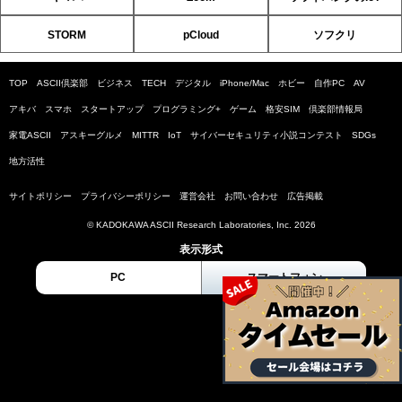
STORM
pCloud
ソフクリ
TOP
ASCII倶楽部
ビジネス
TECH
デジタル
iPhone/Mac
ホビー
自作PC
AV
アキバ
スマホ
スタートアップ
プログラミング+
ゲーム
格安SIM
倶楽部情報局
家電ASCII
アスキーグルメ
MITTR
IoT
サイバーセキュリティ小説コンテスト
SDGs
地方活性
サイトポリシー
プライバシーポリシー
運営会社
お問い合わせ
広告掲載
© KADOKAWA ASCII Research Laboratories, Inc. 2026
表示形式
PC
スマートフォン