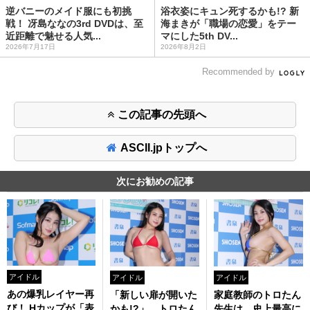
逆バニーのメイド服にも初挑
浴衣姿にキュン死するかも!? 新
戦！ 冴島ななの3rd DVDは、至
海まきが「職場の恋愛」をテー
近距離で魅せる人気...
マにした5th DV...
2026年7月17日
2026年8月2日
Recommended by
この記事の先頭へ
ASCII.jpトップへ
次にお勧めの記事
アイドル
アイドル
アイドル
あの爆乳レイヤー再
「新しい扉が開いた
家庭教師のトロたん
び！ Hカップが「表
かも!?」 トロたん
先生は、史上最高に