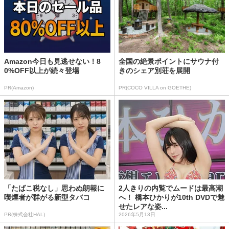
Amazon今日も見逃せない！8
全国の絶景ポイントにサウナ付
0%OFF以上が続々登場
きのシェア別荘を展開
PR(Amazon)
PR(COCO VILLA on GOETHE)
「たばこ税なし」思わぬ朗報に
2人きりの内覧でムードは最高潮
喫煙者が群がる新型タバコ
へ！ 橋本ひかりが10th DVDで魅
せたレアな姿...
PR(株式会社HAL)
2026年5月13日