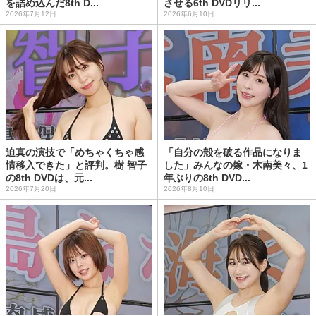
を詰め込んだ8th D...
させる6th DVDリリ...
2026年7月12日
2026年6月10日
迫真の演技で「めちゃくちゃ感
「自分の殻を破る作品になりま
情移入できた」と評判。樹 智子
した」みんなの嫁・木南美々、1
の8th DVDは、元...
年ぶりの8th DVD...
2026年7月20日
2026年8月10日