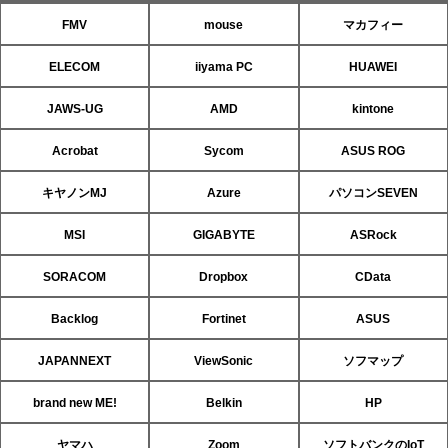
FMV
mouse
マカフィー
ELECOM
iiyama PC
HUAWEI
JAWS-UG
AMD
kintone
Acrobat
Sycom
ASUS ROG
キヤノンMJ
Azure
パソコンSEVEN
MSI
GIGABYTE
ASRock
SORACOM
Dropbox
CData
Backlog
Fortinet
ASUS
JAPANNEXT
ViewSonic
ソフマップ
brand new ME!
Belkin
HP
ヤマハ
Zoom
ソフトバンクのIoT