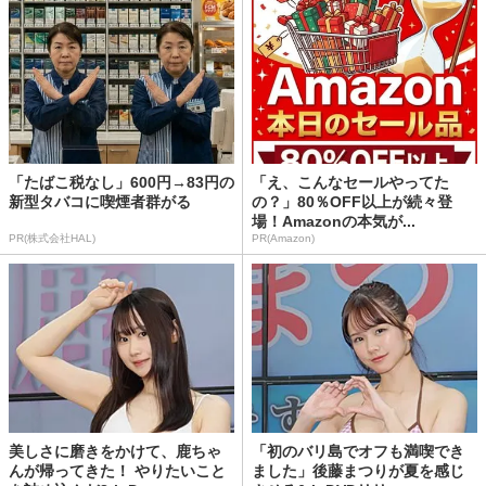
「たばこ税なし」600円→83円の
「え、こんなセールやってた
新型タバコに喫煙者群がる
の？」80％OFF以上が続々登
場！Amazonの本気が...
PR(株式会社HAL)
PR(Amazon)
美しさに磨きをかけて、鹿ちゃ
「初のバリ島でオフも満喫でき
んが帰ってきた！ やりたいこと
ました」後藤まつりが夏を感じ