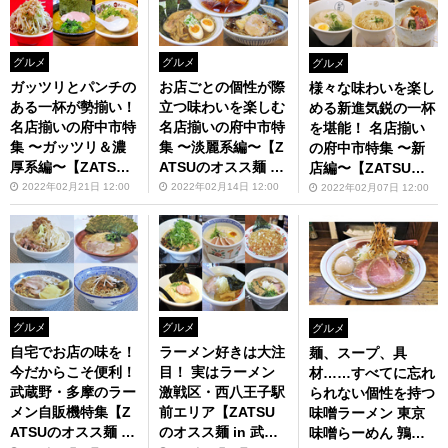
グルメ
グルメ
グルメ
ガッツリとパンチの
お店ごとの個性が際
様々な味わいを楽し
ある一杯が勢揃い！
立つ味わいを楽しむ
める新進気鋭の一杯
名店揃いの府中市特
名店揃いの府中市特
を堪能！ 名店揃い
集 〜ガッツリ＆濃
集 〜淡麗系編〜【Z
の府中市特集 〜新
厚系編〜【ZATSU
ATSUのオスス麺 in
店編〜【ZATSUの
のオスス麺 in 武蔵
武蔵野・多摩】第91
オスス麺 in 武蔵
2022年02月21日 12:00
2022年02月14日 12:00
2022年02月07日 12:00
野・多摩】第92回
回
野・多摩】第90回
グルメ
グルメ
グルメ
自宅でお店の味を！
ラーメン好きは大注
麺、スープ、具
今だからこそ便利！
目！ 実はラーメン
材……すべてに忘れ
武蔵野・多摩のラー
激戦区・西八王子駅
られない個性を持つ
メン自販機特集【Z
前エリア【ZATSU
味噌ラーメン 東京
ATSUのオスス麺 in
のオスス麺 in 武蔵
味噌らーめん 鶉