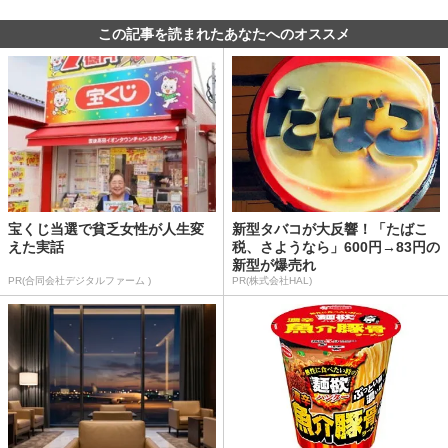
この記事を読まれたあなたへのオススメ
宝くじ当選で貧乏女性が人生変
新型タバコが大反響！「たばこ
えた実話
税、さようなら」600円→83円の
新型が爆売れ
PR(合同会社デジタルファーム )
PR(株式会社HAL)