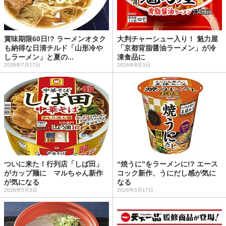
賞味期限60日!? ラーメンオタク
大判チャーシュー入り！ 魁力屋
も納得な日清チルド「山形冷や
「京都背脂醤油ラーメン」が冷
しラーメン」と夏の...
凍食品に
2026年7月17日
2026年8月3日
ついに来た！行列店「しば田」
“焼うに”をラーメンに!? エース
がカップ麺に マルちゃん新作
コック新作、うにだし感が気に
が気になる
なる
2026年5月3日
2026年5月17日