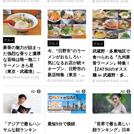
武蔵野・多摩】第89
野・多摩】第88回
（東京・武蔵境）
2022年01月31日 12:00
2022年01月24日 12:00
2022年03月07日 12:00
回
【ZATSUのオスス
麺 in 武蔵野・多
摩】第94回
グルメ
グルメ
グルメ
豚骨の魅力が詰まっ
今、“日野市”のラー
武蔵野・多摩地区で
た強烈な香りと濃厚
メンがおもしろい
食べられる『九州豚
な旨味は唯一無二！
気になるお店が続々
骨ラーメン』特集！
ラーメン きら星
オープン、日野市の
【ZATSUのオスス
（東京・武蔵境）
新店特集（東京・日
麺 in 武蔵野・多
【ZATSUのオスス
2022年03月21日 12:00
野市）【ZATSUの
摩】第101回
2022年03月28日 12:00
2022年05月16日 12:00
麺 in 武蔵野・多
オスス麺 in 武蔵
摩】第95回
AD
AD
AD
野・多摩】第96回
「アジアで最もハン
最短5分で接続
「世界で最も美しい
サムな顔ランキン
顔ランキング」日本