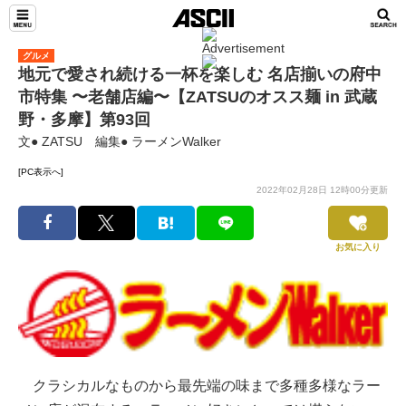
グルメ
地元で愛され続ける一杯を楽しむ 名店揃いの府中
市特集 〜老舗店編〜【ZATSUのオスス麺 in 武蔵
野・多摩】第93回
文● ZATSU 編集● ラーメンWalker
[PC表示へ]
2022年02月28日 12時00分更新
お気に入り
クラシカルなものから最先端の味まで多種多様なラー