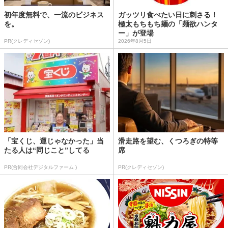
初年度無料で、一流のビジネス
ガッツリ食べたい日に刺さる！
を。
極太もちもち麺の「麺欲ハンタ
ー」が登場
PR(クレディセゾン)
2026年8月5日
「宝くじ、運じゃなかった」当
滑走路を望む、くつろぎの特等
たる人は“同じこと”してる
席
PR(合同会社デジタルファーム )
PR(クレディセゾン)