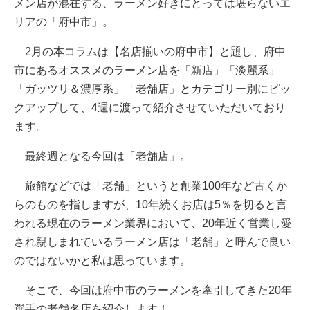
メン店が混在する、ラーメン好きにとっては堪らないエ
リアの「府中市」。
2月の本コラムは【名店揃いの府中市】と題し、府中
市にあるオススメのラーメン店を「新店」「淡麗系」
「ガッツリ＆濃厚系」「老舗店」とカテゴリー別にピッ
クアップして、4週に渡って紹介させていただいており
ます。
最終週となる今回は「老舗店」。
旅館などでは「老舗」というと創業100年など古くか
らのものを指しますが、10年続くお店は5％を切ると言
われる現在のラーメン業界において、20年近く営業し愛
され親しまれているラーメン店は「老舗」と呼んで良い
のではないかと私は思っています。
そこで、今回は府中市のラーメンを牽引してきた20年
選手の老舗名店を紹介します！