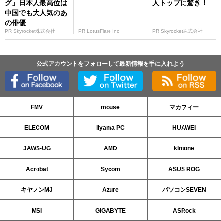
グ」日本人最高位は
人トップに驚き！
中国でも大人気のあ
の俳優
PR Skyrocket株式会社
PR LotusFlare Inc
PR Skyrocket株式会社
公式アカウントをフォローして最新情報を手に入れよう
FMV
mouse
マカフィー
ELECOM
iiyama PC
HUAWEI
JAWS-UG
AMD
kintone
Acrobat
Sycom
ASUS ROG
キヤノンMJ
Azure
パソコンSEVEN
MSI
GIGABYTE
ASRock