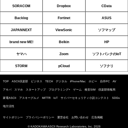
SORACOM
Dropbox
CData
Backlog
Fortinet
ASUS
JAPANNEXT
ViewSonic
ソフマップ
brand new ME!
Belkin
HP
ヤマハ
Zoom
ソフトバンクのIoT
STORM
pCloud
ソフクリ
TOP
ASCII倶楽部
ビジネス
TECH
デジタル
iPhone/Mac
ホビー
自作PC
AV
アキバ
スマホ
スタートアップ
プログラミング+
ゲーム
格安SIM
倶楽部情報局
家電ASCII
アスキーグルメ
MITTR
IoT
サイバーセキュリティ小説コンテスト
SDGs
地方活性
サイトポリシー
プライバシーポリシー
運営会社
お問い合わせ
広告掲載
© KADOKAWA ASCII Research Laboratories, Inc. 2026