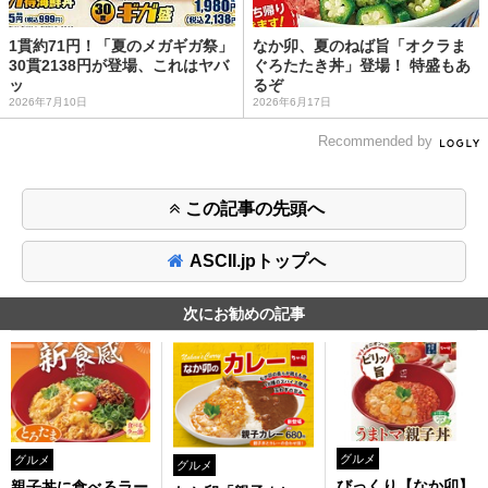
1貫約71円！「夏のメガギガ祭」
なか卯、夏のねば旨「オクラま
30貫2138円が登場、これはヤバ
ぐろたたき丼」登場！ 特盛もあ
ッ
るぞ
2026年7月10日
2026年6月17日
Recommended by
この記事の先頭へ
ASCII.jpトップへ
次にお勧めの記事
グルメ
グルメ
グルメ
びっくり【なか卯】
親子丼に食べるラー