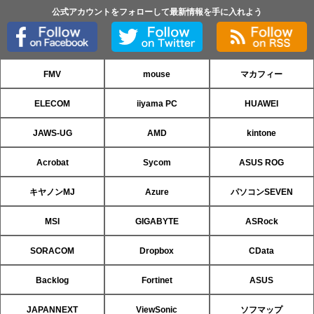
公式アカウントをフォローして最新情報を手に入れよう
FMV
mouse
マカフィー
ELECOM
iiyama PC
HUAWEI
JAWS-UG
AMD
kintone
Acrobat
Sycom
ASUS ROG
キヤノンMJ
Azure
パソコンSEVEN
MSI
GIGABYTE
ASRock
SORACOM
Dropbox
CData
Backlog
Fortinet
ASUS
JAPANNEXT
ViewSonic
ソフマップ