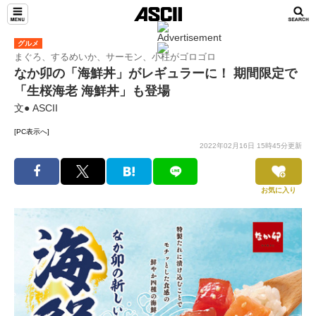
グルメ
まぐろ、するめいか、サーモン、小柱がゴロゴロ
なか卯の「海鮮丼」がレギュラーに！ 期間限定で
「生桜海老 海鮮丼」も登場
文● ASCII
[PC表示へ]
2022年02月16日 15時45分更新
お気に入り