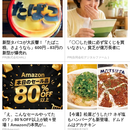
新型タバコが大反響！「たばこ
「〇〇した後に必ず宝くじを買
税、さようなら」600円→83円の
いなさい」貧乏が億万長者に
新型が爆売れ
PR(株式会社HAL)
PR(合同会社デジタルファーム )
「え、こんなセールやってた
【今週】松屋どうした!? ネギ塩
の？」80％OFF以上が続々登
もハンバーグも新登場、ドムド
場！Amazonの本気が...
ムはデカチキン
PR(Amazon)
2026年6月29日