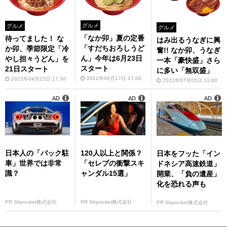
グルメ
グルメ
グルメ
「なか卯」夏の定番
待ってました！ な
はみ出るうなぎに興
「すだちおろしうど
か卯、季節限定「冷
奮!! なか卯、うなぎ
ん」今年は6月23日
やし担々うどん」を
一本「豪快盛」さら
スタート
21日スタート
に多い「無双盛」
2022年06月17日 17:00
2022年04月15日 17:30
2022年07月05日 11:00
AD
AD
AD
日本人の「バック駐
120人以上と関係？
日本をフッた「イン
車」世界では非常
「セレブの衝撃スキ
ドネシア高速鉄道」
識？
ャンダル15選」
開業、「負の遺産」
化を恐れる声も
PR Skyrocket株式会社
PR Skyrocket株式会社
PR Skyrocket株式会社