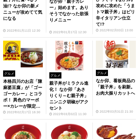
なか卯「親子カレ
攻めに攻めた「うま
油!? なか卯の新メ
ー」始めます。あり
トマ親子丼」はピリ
ニューが攻めてて気
そうでなかった欲張
辛イタリアン仕立
になる
りメニュー
て!?
2022年02月03日 13:00
2022年01月11日 12:30
2022年01月17日 12:30
グルメ
グルメ
グルメ
なか卯、看板商品の
本格四川のお店「陳
親子丼がミラクル進
「親子丼」を刷新。
麻婆豆腐」が「ゴー
化！ なか卯「あさ
お肉大振りカットへ
ゴーカレー」とコラ
りくり～む親子丼」
ボ！ 異色のマーボ
ニンニク胡椒がアク
ー×カレーが限定で
セント
発売
2022年03月31日 21:30
2022年02月17日 16:30
2022年03月02日 11:30