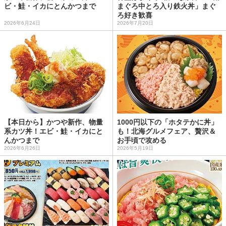
ビ・鮭・イカにとんかつまで
まぐろ中とろ入り鉄火丼」まぐ
ろ好き歓喜
2026年6月24日
2026年7月20日
【本日から】かつや新作、物量
1000円以下の「ホタテかに丼」
系カツ丼！エビ・鮭・イカにと
も！北海グルメフェア、贅沢＆
んかつまで
お手頃で攻める
2026年6月26日
2026年5月19日