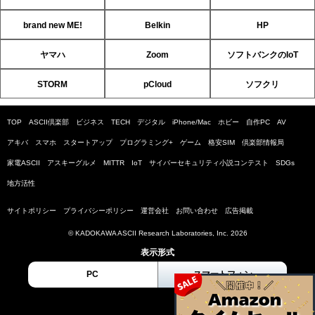
brand new ME!
Belkin
HP
ヤマハ
Zoom
ソフトバンクのIoT
STORM
pCloud
ソフクリ
TOP
ASCII倶楽部
ビジネス
TECH
デジタル
iPhone/Mac
ホビー
自作PC
AV
アキバ
スマホ
スタートアップ
プログラミング+
ゲーム
格安SIM
倶楽部情報局
家電ASCII
アスキーグルメ
MITTR
IoT
サイバーセキュリティ小説コンテスト
SDGs
地方活性
サイトポリシー
プライバシーポリシー
運営会社
お問い合わせ
広告掲載
© KADOKAWA ASCII Research Laboratories, Inc. 2026
表示形式
PC
スマートフォン