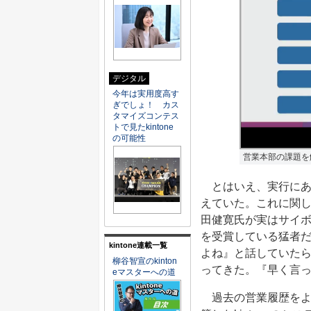
デジタル
今年は実用度高す
ぎでしょ！ カス
タマイズコンテス
トで見たkintone
の可能性
営業本部の課題を解
とはいえ、実行にあ
えていた。これに関
田健寛氏が実はサイボ
を受賞している猛者だ
kintone連載一覧
よね』と話していたら
柳谷智宣のkinton
ってきた。『早く言
eマスターへの道
過去の営業履歴をよ