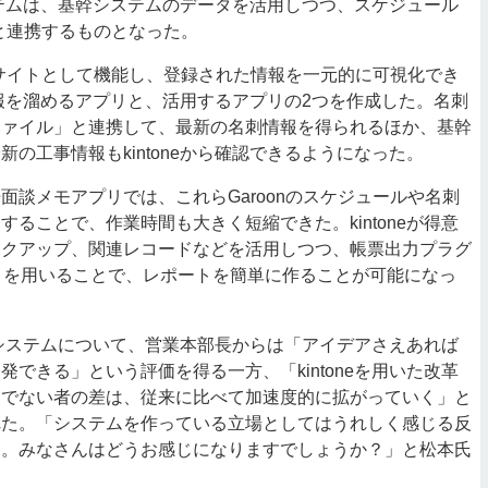
のシステムは、基幹システムのデータを活用しつつ、スケジュール
nと連携するものとなった。
ルサイトとして機能し、登録された情報を一元的に可視化でき
業情報を溜めるアプリと、活用するアプリの2つを作成した。名刺
ファイル」と連携して、最新の名刺情報を得られるほか、基幹
の工事情報もkintoneから確認できるようになった。
談メモアプリでは、これらGaroonのスケジュールや名刺
することで、作業時間も大きく短縮できた。kintoneが得意
ックアップ、関連レコードなどを活用しつつ、帳票出力プラグ
eU」を用いることで、レポートを簡単に作ることが可能になっ
eのシステムについて、営業本部長からは「アイデアさえあれば
発できる」という評価を得る一方、「kintoneを用いた改革
うでない者の差は、従来に比べて加速度的に拡がっていく」と
れた。「システムを作っている立場としてはうれしく感じる反
た。みなさんはどうお感じになりますでしょうか？」と松本氏
。