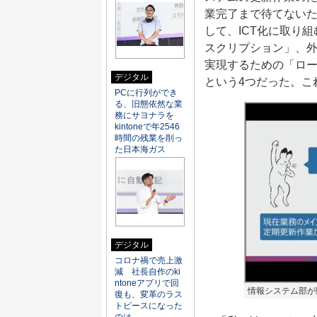
業完了まで待てないた
して、ICT化に取り
スクリプション」、
実現するための「ロ
デジタル
という4つだった。これ
PCに行列ができ
る、旧態依然な業
務にサヨナラを
kintoneで年2546
時間の残業を削っ
た日本海ガス
デジタル
コロナ禍で売上激
減 社長自作のki
ntoneアプリで回
情報システム部が
復も、変革のラス
トピースになった