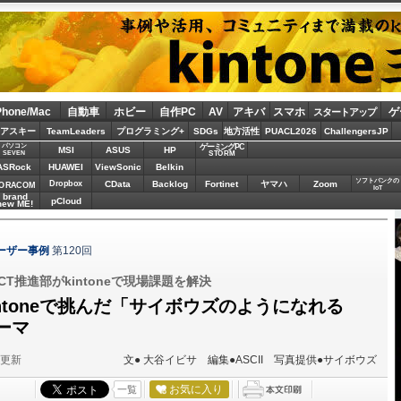
Phone/Mac
自動車
ホビー
自作PC
AV
アキバ
スマホ
ゲ
スタートアップ
アスキー
TeamLeaders
プログラミング+
SDGs
地方活性
PUACL2026
ChallengersJP
パソコン
ゲーミングPC
MSI
ASUS
HP
STORM
SEVEN
ASRock
HUAWEI
ViewSonic
Belkin
ソフトバンクの
Dropbox
CData
Backlog
Fortinet
ヤマハ
Zoom
ORACOM
IoT
brand
pCloud
new ME!
ユーザー事例
第120回
T推進部がkintoneで現場課題を解決
ntoneで挑んだ「サイボウズのようになれる
ーマ
分更新
文● 大谷イビサ 編集●ASCII 写真提供●サイボウズ
お気に入り
一覧