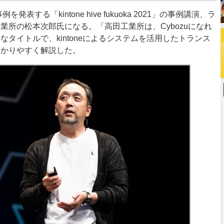
を発表する「kintone hive fukuoka 2021」の事例講演、ラ
業所の松本次郎氏になる。「高田工業所は、Cybozuになれ
なタイトルで、kintoneによるシステムを活用したトランス
わかりやすく解説した。