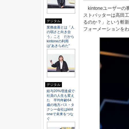
kintoneユーザーの事例
ストバッターは高田工
デジタル
るのか？」という斬新
業務改善とは「人
フォーメーションを
の弱さと向き合
う」こと だから
kintoneの利用
は“あきらめた”
デジタル
給与20%増達成で
社員の人生も変え
た 平均年齢64
歳の地方バス・タ
クシー会社はkint
oneで未来をつな
ぐ