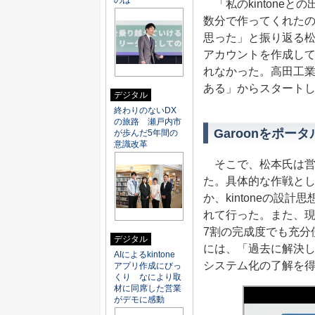
のは
「私のkintone
数分で作ってくれたの
思った」と振り返る
アカウントを作成し
れなかった。高田工業
ある」からスタート
デジタル
終わりのないDX
の旅路 瀬戸内市
Garoonをポー
が歩んだ5年間の
意識改革
そこで、松本氏は営
た。具体的な作戦と
か、kintoneの
れて行った。また、現
7割の完成度でも充分使
デジタル
には、「過去に解決しな
AIによるkintone
システム化の了解を
アプリ作成にびっ
くり なにより取
材に同席した営業
がデモに感動