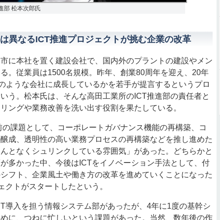
推進部 松本次郎氏
は異なるICT推進プロジェクトが挑む企業の改革
市に本社を置く建設会社で、国内外のプラントの建設やメン
る。従業員は1500名規模。昨年、創業80周年を迎え、20年
どのような会社に成長しているかを若手が提言するというプロ
いう。松本氏は、そんな高田工業所のICT推進部の責任者と
アリングや業務改善を洗い出す役割を果たしている。
導入前の課題として、コーポレートガバナンス機能の再構築、コ
の醸成、透明性の高い業務プロセスの再構築などを推し進めた
なんとなくシュリンクしている雰囲気」があった。どちらかと
が多かった中、今後はICTをイノベーション手法として、付
のシフト、企業風土や働き方の改革を進めていくことになった
ジェクトがスタートしたという。
T導入を担う情報システム部があったが、4年に1度の基幹シ
ために、つねに忙しいという課題があった。当然、数年後の作