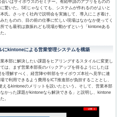
との出会いはサイボウズのセミナー。有給申請のアプリをものの
に驚いた。SEじゃなくても、システムが作れるのがよいと
松本氏。さっそく社内で説明会を実施して、導入にこぎ着け、
てみたものの、目の前の仕事に忙しい現場はなかなか使ってく
所でも最初は旗振れども現場が動かずという「kintoneある
した。
タルにkintoneによる営業管理システムを構築
業本部に解決したい課題をヒアリングするスタイルに変更し
しては、まず営業本部長のバックアップを得るようにしたほ
設計思想を理解すべく、経営陣や幹部をサイボウズ本社へ見学に連
場で利用できるよう費用をICT推進部が負担することとし、
えるkintoneのメリットを説いたという。そして、営業本部
かった課題がkintoneなら解決できる」と説明し、kintone
得た。