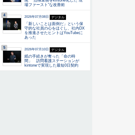
廃” 点検業務をkintone化した“現
場ファースト”な改善術
4
2026年07月08日
デジタル
「新しいことは面倒だ」という保
守的な社員の心をほぐし、社内DX
を推進させたヒントはYouTubeに
あった
5
2026年07月10日
デジタル
紙の手続きが奪った「命の時
間」 訪問看護ステーションが
kintoneで実現した最短0日契約