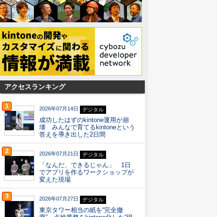
アクセスランキング
1
2026年07月14日
デジタル
成功したはずのkintone運用が崩
壊 みんなで育てるkintoneという
答えを導き出した2日間
2
2026年07月21日
デジタル
「なんだ、できるじゃん」 1日
でアプリを作るワークショップが
変えた現場
3
2026年07月27日
デジタル
東京タワー相当の紙を“完全撤