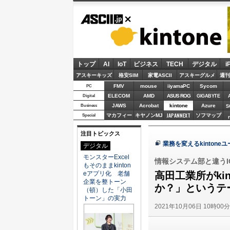
ASCII.jp
kintone
トップ
AI
IoT
ビジネス
TECH
デジタル
i
アスキーキッズ
格安SIM
家電ASCII
アスキーグルメ
週刊
FMV
mouse
iiyamaPC
Sycom
PC
ELECOM
AMD
ASUS ROG
Digital
GIGABYTE
JAWS
Acrobat
kintone
Azure
Business
S
JAPANNEXT
マカフィー
キヤノンMJ
ソフマップ
Special
注目トピックス
業務を変えるkintone
デジタル
モンスターExcel
情報システム部と違うIC
もそのままkinton
eアプリ化 老舗
高田工業所がki
企業を整トーン
か？」というテ
（頓）した「小田
トーン」の実力
2021年10月06日 10時00