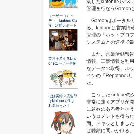
築したkintone
管理を行なうGaroo
ユーザーコミュニ
Garoonはポータ
ティ「kintone Ca
fé」活動レポート
る。kintoneは営
管理の「ホットプロ
システムとの連携で最新
また、営業活動報告面
業務を変えるkint
情報、工事情報を利用
oneユーザー事例
なデータの取得、ル
インの「Repoton
た。
こうしたkinton
ほぼ実録？広告部
はkintoneで生ま
非常に速くアプリが開
れ変わった！
に意欲のある者とそ
いうコメントも得ら
面、ドキッとしまし
は聴衆に問いかける