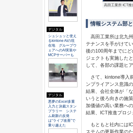
高田工業所 ICT
情報システム部と
デジタル
シュシュッと使え
高田工業所は北九州
るkintone AIの現
テナンスを手がけてい
在地 グループウ
ェアへのAI実装や
後の100周年までに
MCPサーバーも
ジェクトも実施したと
して、各部の課題ヒ
さて、kintone
ンプライアンス意識
結果、会社全体が「
デジタル
いうと後ろ向きの施策
悪夢のExcel多重
加価値の高い業務へ
入力と決裁スタン
プラリー システ
結果、ICT推進プロ
ム刷新の反発
は“ライブ改善”で
もともと社内にはIC
乗り越えた
ステムの更新作業の