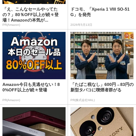
「え、こんなセールやってた
ドコモ、「Xperia 1 VIII SO-51
の？」80％OFF以上が続々登
G」を発売
場！Amazonの本気が...
PR(Amazon)
2026年5月13日
Amazon今日も見逃せない！8
「たばこ税なし」600円→83円の
0%OFF以上が続々登場
新型タバコに喫煙者群がる
PR(Amazon)
PR(株式会社HAL)