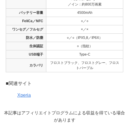
／イン：約800万画素
バッテリー容量
4500mAh
FeliCa／NFC
○／○
ワンセグ／フルセグ
×／×
防水／防塵
○／○（IPX5,8／IP6X）
生体認証
○（指紋）
USB端子
Type-C
フロストブラック、フロストグレー、フロス
カラバリ
トパープル
■関連サイト
Xperia
本記事はアフィリエイトプログラムによる収益を得ている場合
があります