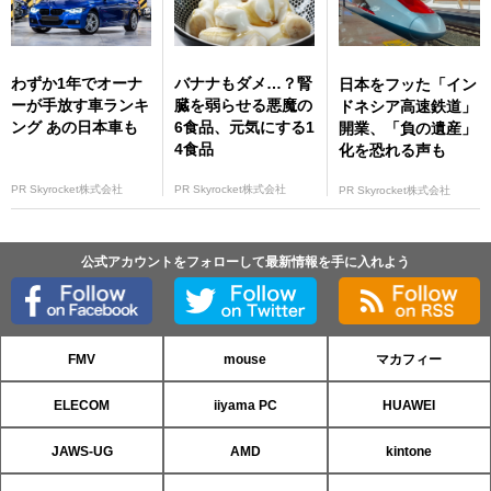
わずか1年でオーナ
バナナもダメ…？腎
日本をフッた「イン
ーが手放す車ランキ
臓を弱らせる悪魔の
ドネシア高速鉄道」
ング あの日本車も
6食品、元気にする1
開業、「負の遺産」
4食品
化を恐れる声も
PR Skyrocket株式会社
PR Skyrocket株式会社
PR Skyrocket株式会社
公式アカウントをフォローして最新情報を手に入れよう
FMV
mouse
マカフィー
ELECOM
iiyama PC
HUAWEI
JAWS-UG
AMD
kintone