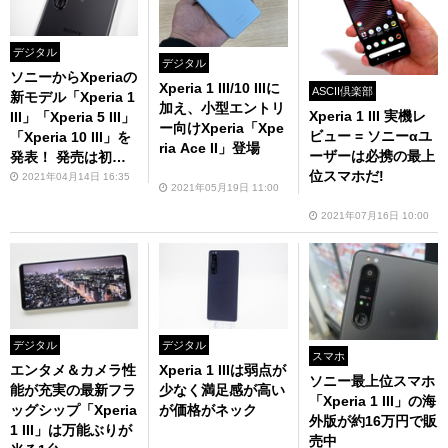
デジタル
デジタル
ソニーからXperiaの
Xperia 1 III/10 IIIに
ASCII倶楽部
新モデル「Xperia 1
加え、小型エントリ
Xperia 1 III 実機レ
III」「Xperia 5 III」
ー向けXperia「Xpe
ビュー = ソニーαユ
「Xperia 10 III」を
ria Ace II」登場
ーザーは必携の最上
発表！ 発売は初夏
位スマホだ!
以降
2021年04月14日 16:35
2021年05月19日 11:00
2021年07月16日 10:00
デジタル
デジタル
スマホ
エンタメ＆カメラ性
Xperia 1 IIIは弱点が
ソニー最上位スマホ
能が充実の最新フラ
少なく満足感が高い
「Xperia 1 III」の海
ッグシップ「Xperia
が価格がネック
外版が約16万円で販
1 III」は万能ぶりが
売中