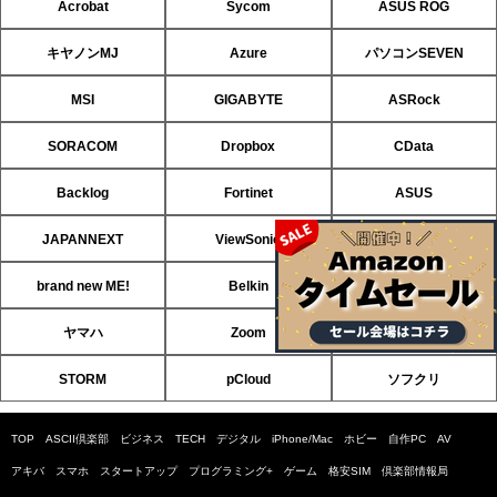
Acrobat
Sycom
ASUS ROG
キヤノンMJ
Azure
パソコンSEVEN
MSI
GIGABYTE
ASRock
SORACOM
Dropbox
CData
Backlog
Fortinet
ASUS
JAPANNEXT
ViewSonic
ソフマップ
brand new ME!
Belkin
HP
ヤマハ
Zoom
ソフトバンクのIoT
STORM
pCloud
ソフクリ
TOP
ASCII倶楽部
ビジネス
TECH
デジタル
iPhone/Mac
ホビー
自作PC
AV
アキバ
スマホ
スタートアップ
プログラミング+
ゲーム
格安SIM
倶楽部情報局