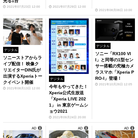
光る1台
2021年07月23日 12:00
2021年07月29日 12:00
2021年08月06日 10:00
デジタル
デジタル
ソニー「RX100 VI
ソニーストアからラ
I」と同等の1型セン
イブ配信！ 映像ク
サー搭載の究極カメ
リエイターDIN氏が
ラスマホ「Xperia P
出演するXperiaトー
RO-I」登場！
デジタル
クイベント開催
2021年10月26日 12:05
今年もやってきた！
2021年08月13日 12:00
Xperia公式生放送
「Xperia LIVE 202
1」 in 東京ゲームシ
ョウ2021
2021年09月24日 20:00
AD
AD
AD