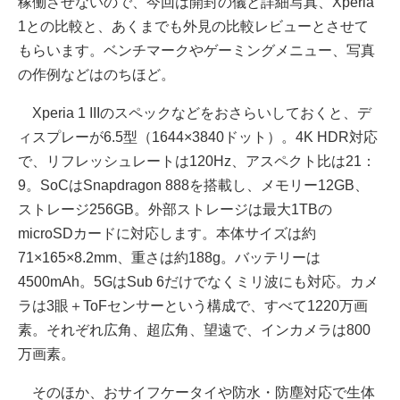
稼働させないので、今回は開封の儀と詳細写真、Xperia
1との比較と、あくまでも外見の比較レビューとさせて
もらいます。ベンチマークやゲーミングメニュー、写真
の作例などはのちほど。
Xperia 1 IIIのスペックなどをおさらいしておくと、デ
ィスプレーが6.5型（1644×3840ドット）。4K HDR対応
で、リフレッシュレートは120Hz、アスペクト比は21：
9。SoCはSnapdragon 888を搭載し、メモリー12GB、
ストレージ256GB。外部ストレージは最大1TBの
microSDカードに対応します。本体サイズは約
71×165×8.2mm、重さは約188g。バッテリーは
4500mAh。5GはSub 6だけでなくミリ波にも対応。カメ
ラは3眼＋ToFセンサーという構成で、すべて1220万画
素。それぞれ広角、超広角、望遠で、インカメラは800
万画素。
そのほか、おサイフケータイや防水・防塵対応で生体