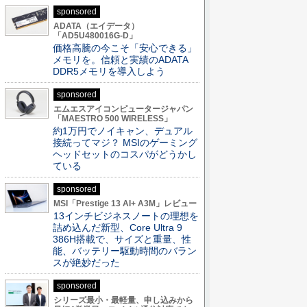
sponsored
ADATA（エイデータ）
「AD5U480016G-D」
価格高騰の今こそ「安心できる」
メモリを。信頼と実績のADATA
DDR5メモリを導入しよう
sponsored
エムエスアイコンピュータージャパン
「MAESTRO 500 WIRELESS」
約1万円でノイキャン、デュアル
接続ってマジ？ MSIのゲーミング
ヘッドセットのコスパがどうかし
ている
sponsored
MSI「Prestige 13 AI+ A3M」レビュー
13インチビジネスノートの理想を
詰め込んだ新型、Core Ultra 9
386H搭載で、サイズと重量、性
能、バッテリー駆動時間のバラン
スが絶妙だった
sponsored
シリーズ最小・最軽量、申し込みから