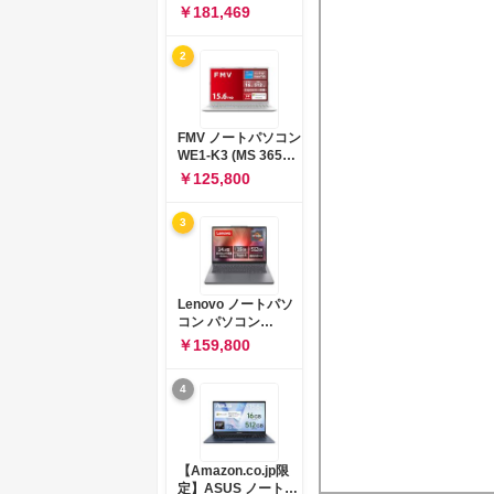
コン 15-fd 15.6イン
￥181,469
チ インテル Core 5
120U メモリ16GB
2
SSD512GB
Windows 11
Microsoft Office
2024搭載 WPS
Office搭載 カメラシ
FMV ノートパソコン
ャッター 指紋認証 薄
WE1-K3 (MS 365
型 Copilotキー搭載
Personal/Copilotキ
￥125,800
ナチュラルシルバー
ー搭載/Win 11/15.6
(BJ0M5PA-AAAI)
型/Core
3
i5/16GB/SSD
512GB/ホワイト)
FMVWK3E15W_AZ
Lenovo ノートパソ
コン パソコン
IdeaPad Slim 3 14.0
￥159,800
インチ AMD
Ryzen™ 5 8640HS
4
メモリ16GB
SSD512GB
Microsoft 365 試用
版 Windows11 バッ
テリー駆動12.6時間
【Amazon.co.jp限
重量1.39kg ルナグレ
定】ASUS ノートパ