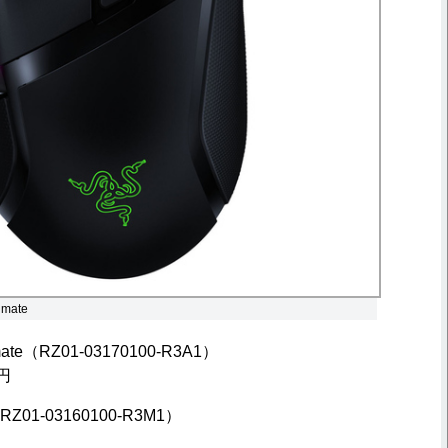
timate
timate（RZ01-03170100-R3A1）
円
2（RZ01-03160100-R3M1）