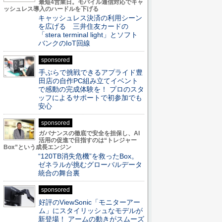
最短4営業日。モバイル通信対応でキャ
ッシュレス導入のハードルを下げる
キャッシュレス決済の利用シーン
を広げる 三井住友カードの
「stera terminal light」とソフト
バンクのIoT回線
sponsored
手ぶらで挑戦できるアプライド豊
田店の自作PC組み立てイベント
で感動の完成体験を！ プロのスタ
ッフによるサポートで初参加でも
安心
sponsored
ガバナンスの徹底で安全を担保し、AI
活用の促進で目指すのは“トレジャー
Box”という成長エンジン
“120TB消失危機”を救ったBox。
ゼネラルが挑むグローバルデータ
統合の舞台裏
sponsored
好評のViewSonic「モニターアー
ム」にスタイリッシュなモデルが
新登場！ アームの動きがスムーズ