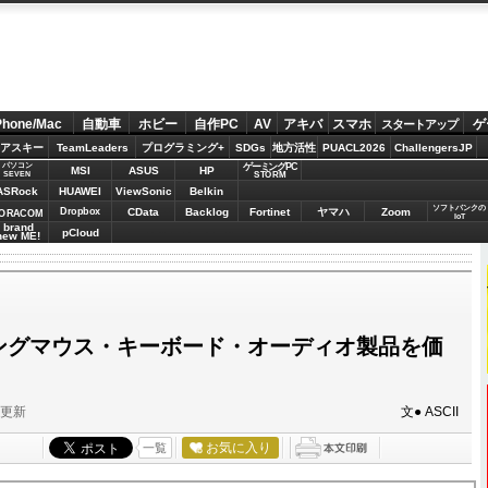
Phone/Mac
自動車
ホビー
自作PC
AV
アキバ
スマホ
ゲ
スタートアップ
アスキー
TeamLeaders
プログラミング+
SDGs
地方活性
PUACL2026
ChallengersJP
パソコン
ゲーミングPC
MSI
ASUS
HP
STORM
SEVEN
ASRock
HUAWEI
ViewSonic
Belkin
ソフトバンクの
Dropbox
CData
Backlog
Fortinet
ヤマハ
Zoom
ORACOM
IoT
brand
pCloud
new ME!
ーミングマウス・キーボード・オーディオ製品を価
分更新
文● ASCII
お気に入り
一覧