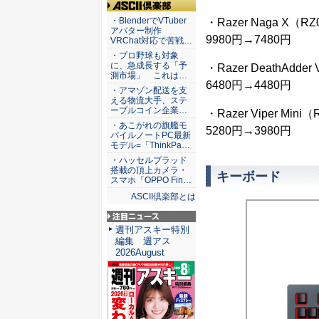
ASCII倶楽部
・BlenderでVTuber
・Razer Naga X（RZ
アバター制作
9980円→7480円
VRChat対応で苦戦…
・プロ野球も対象
に、急成長する「予
・Razer DeathAdder
測市場」 これは…
6480円→4480円
・アマゾン配送を支
える物流大手、ステ
ーブルコイン企業…
・Razer Viper Mini
・あこがれの旗艦モ
5280円→3980円
バイルノートPC最新
モデル=「ThinkPa…
・ハッセルブラッド
搭載の頂上カメラ・
キーボード
スマホ「OPPO Fin…
ASCII倶楽部とは
注目ニュース
週刊アスキー特別
編集 週アス
2026August