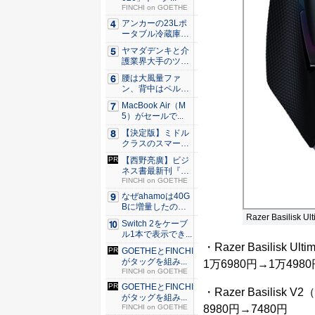
FINCHI on GOETHE
アンカーの23Lポ
ータブル冷蔵庫が
Ama...
ヤマダデンキと介
護業界大手のツク
イが協業...
腰は大風量ファ
ン、背中はペルチ
ェ冷却。ダ...
MacBook Air（M
5）がセールで...
【決定版】ミドル
クラスのスマート
フォンの...
【西野亮廣】ビジ
ネス書最新刊『北
極星 僕...
FINCHI on GOETHE
なぜahamoは40G
Bに増量したの
か ...
Razer Basilisk Ul
Switch 2をケーブ
ル1本で表示でき...
・Razer Basilisk Ul
GOETHEとFINCHI
がタッグを組み...
1万6980円→1万4980
FINCHI on GOETHE
GOETHEとFINCHI
・Razer Basilisk V
がタッグを組み...
FINCHI on GOETHE
8980円→7480円