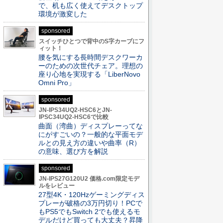
で、机も広く使えてデスクトップ
環境が激変した
sponsored
スイッチひとつで背中のS字カーブにフ
ィット！
腰を気にする長時間デスクワーカ
ーのための次世代チェア。理想の
座り心地を実現する「LiberNovo
Omni Pro」
sponsored
JN-IPS34UQ2-HSC6とJN-
IPSC34UQ2-HSC6で比較
曲面（湾曲）ディスプレーってな
にがすごいの？一般的な平面モデ
ルとの見え方の違いや曲率（R）
の意味、選び方を解説
sponsored
JN-IPS27G120U2 価格.com限定モデ
ルをレビュー
27型4K・120Hzゲーミングディス
プレーが破格の3万円切り！PCで
もPS5でもSwitch 2でも使えるモ
デルだけど買っても大丈夫？昇降