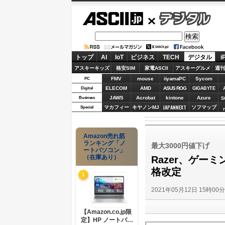
ASCII.jp
デジタル
トップ
AI
IoT
ビジネス
TECH
デジタル
i
アスキーキッズ
格安SIM
家電ASCII
アスキーグルメ
週刊
FMV
mouse
iiyamaPC
Sycom
PC
ELECOM
AMD
ASUS ROG
Digital
GIGABYTE
JAWS
Acrobat
kintone
Azure
Business
S
JAPANNEXT
マカフィー
キヤノンMJ
ソフマップ
Special
Amazon売れ筋
ランキング「ノ
最大3000円値下げ
ートパソコン」
（在庫あり）
Razer、ゲ
格改定
1
2021年05月12日 15時00
【Amazon.co.jp限
定】HP ノートパソ