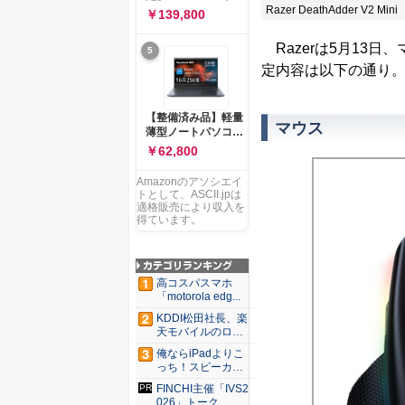
ー 83K9003JJP ノー
ソコン Vivobook 15
Razer DeathAdder V2 Mini
￥139,800
トPC
M1502NAQ 15.6イ
ンチ AMD Ryzen 7
Razerは5月13
5
170 メモリ16GB
SSD 512GB
定内容は以下の通り
Microsoft 365
Personal (24か月版)
搭載 Windows 11 重
【整備済み品】軽量
量1.7kg Wi-Fi 6E ク
マウス
薄型ノートパソコン
ワイエットブルー
dynabook G83 ■
￥62,800
M1502NAQ-
13.3型
R7165BUWS
FHD(1920x1080) -
Amazonのアソシエイ
高性能第11世代Core
トとして、ASCII.jpは
i5-1135G7 - メモリ
適格販売により収入を
16GB - SSD 256GB
得ています。
- Webカメラ -
WiFi&Bluetooth -
USB Type-C - MS
Office 2021 - Win11
高コスパスマホ
搭載
「motorola edg...
KDDI松田社長、楽
天モバイルのロー
ミン...
俺ならiPadよりこ
っち！スピーカー
9個...
FINCHI主催「IVS2
026」トーク...