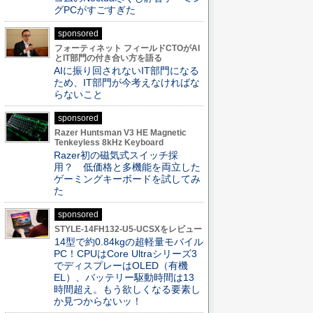
グPCがすごすぎた
sponsored
フォーティネット フィールドCTOがAI
とIT部門の付き合い方を語る
AIに振り回されないIT部門になる
ため、IT部門が今考えなければな
らないこと
sponsored
Razer Huntsman V3 HE Magnetic
Tenkeyless 8kHz Keyboard
Razer初の磁気式スイッチ採
用？ 低価格と多機能を両立した
ゲーミングキーボードを試してみ
た
sponsored
STYLE-14FH132-U5-UCSXをレビュー
14型で約0.84kgの超軽量モバイル
PC！CPUはCore Ultraシリーズ3
でディスプレーはOLED（有機
EL）、バッテリー駆動時間は13
時間超え。もう欲しくなる要素し
か見つからないッ！