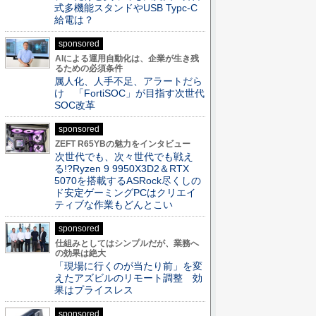
式多機能スタンドやUSB Typc-C
給電は？
sponsored
AIによる運用自動化は、企業が生き残
るための必須条件
属人化、人手不足、アラートだら
け 「FortiSOC」が目指す次世代
SOC改革
sponsored
ZEFT R65YBの魅力をインタビュー
次世代でも、次々世代でも戦え
る!?Ryzen 9 9950X3D2＆RTX
5070を搭載するASRock尽くしの
ド安定ゲーミングPCはクリエイ
ティブな作業もどんとこい
sponsored
仕組みとしてはシンプルだが、業務へ
の効果は絶大
「現場に行くのが当たり前」を変
えたアズビルのリモート調整 効
果はプライスレス
sponsored