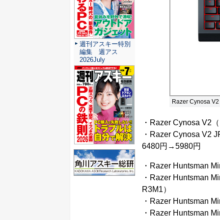
週刊アスキー特別
編集 週アス
2026July
Razer Cynosa V2
・Razer Cynosa V2
・Razer Cynosa V2 
6480円→5980円
・Razer Huntsman Min
・Razer Huntsman Mini
R3M1）
・Razer Huntsman Min
・Razer Huntsman Mini