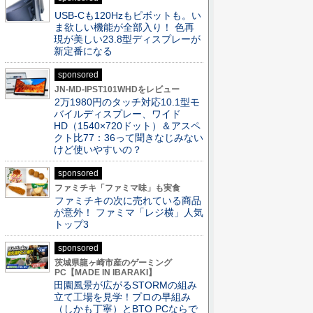
USB-Cも120Hzもピボットも。い
ま欲しい機能が全部入り！ 色再
現が美しい23.8型ディスプレーが
新定番になる
sponsored
JN-MD-IPST101WHDをレビュー
2万1980円のタッチ対応10.1型モ
バイルディスプレー、ワイド
HD（1540×720ドット）＆アスペ
クト比77：36って聞きなじみない
けど使いやすいの？
sponsored
ファミチキ「ファミマ味」も実食
ファミチキの次に売れている商品
が意外！ ファミマ「レジ横」人気
トップ3
sponsored
茨城県龍ヶ崎市産のゲーミング
PC【MADE IN IBARAKI】
田園風景が広がるSTORMの組み
立て工場を見学！プロの早組み
（しかも丁寧）とBTO PCならで