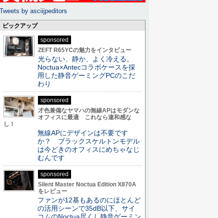
Tweets by asciijpeditors
ピックアップ
sponsored
ZEFT R65YCの魅力をインタビュー
光らない、静か、よく冷える。
Noctua×Antecコラボケースを採
用した静音ゲーミングPCのこだ
わり
sponsored
才色兼備なヤマハの無線APはモダンな
オフィスに最適 これなら違和感な
し！
無線APにデザインは不要です
か？ ブラックスケルトンモデル
は今どきのオフィスにめちゃなじ
むんです
sponsored
Silent Master Noctua Edition X870A
をレビュー
ファンが12基もあるのにほとんど
の活用シーンで35dB以下、サイ
コムのNoctua尽くし静音ゲーミン