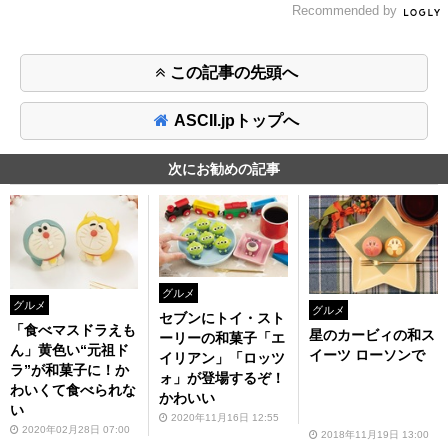
Recommended by
この記事の先頭へ
ASCII.jpトップへ
次にお勧めの記事
グルメ
グルメ
グルメ
セブンにトイ・スト
「食べマスドラえも
星のカービィの和ス
ーリーの和菓子「エ
ん」黄色い“元祖ド
イーツ ローソンで
イリアン」「ロッツ
ラ”が和菓子に！か
ォ」が登場するぞ！
わいくて食べられな
かわいい
い
2020年11月16日 12:55
2020年02月28日 07:00
2018年11月19日 13:00