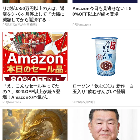
リボ払い50万円以上の人は、返
Amazon今日も見逃せない！8
済を3～6ヶ月停止して『大幅に
0%OFF以上が続々登場
減額してから返済する...
PR(渋谷法務総合事務所)
PR(Amazon)
「え、こんなセールやってた
ローソン「飲む〇〇」新作 白
の？」80％OFF以上が続々登
玉入り“飲むぜんざい”登場
場！Amazonの本気が...
PR(Amazon)
2026年5月23日