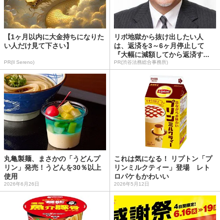
【1ヶ月以内に大金持ちになりた
リボ地獄から抜け出したい人
い人だけ見て下さい】
は、返済を3～6ヶ月停止して
『大幅に減額してから返済す...
PR(Il Sereno)
PR(渋谷法務総合事務所)
丸亀製麺、まさかの「うどんプ
これは気になる！ リプトン「プ
リン」発売！うどんを30％以上
リンミルクティー」登場 レト
使用
ロパケもかわいい
2026年6月26日
2026年5月12日