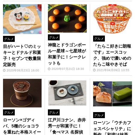
グルメ
グルメ
グルメ
神龍とドラゴンボー
「たらこ好きに朗報
目がハート♡のミッ
ル一星球～七星球が
です」エースコッ
キーとドナルド和菓
和菓子に！シークレ
ク、強めで濃いめの
子！セブンで数量限
ットも
たらこ味やきそば
定販売
2020年07月21日 18:30
2021年04月09日 13:55
2020年08月23日 16:00
グルメ
グルメ
グルメ
ローソン×ゴディ
江戸川コナン、赤井
ローソン「ウチカフ
バ、5種のショコラ
秀一が和菓子に！
ェスペシャリテ」に
を重ねた本格スイー
「食べマス 名探偵
新作 「和溶け抹茶