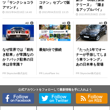
ツ「サンクショコラ
コナン」セブンで販
テリーヌ」 「陽ま
アマンド」
売
るアップルパイ」
2021年04月16日 14:40
2021年04月22日 13:15
2021年05月08日 15:00
AD
AD
AD
なぜ世界では「前向
最短5分で接続
「たった1年でオー
き駐車」が常識なの
ナーが手放してしま
か？バック駐車の日
う車ランキング」
本は非常識？
あの日本車も登場
PR Skyrocket株式会社
PR LotusFlare Inc
PR Skyrocket株式会社
公式アカウントをフォローして最新情報を手に入れよう