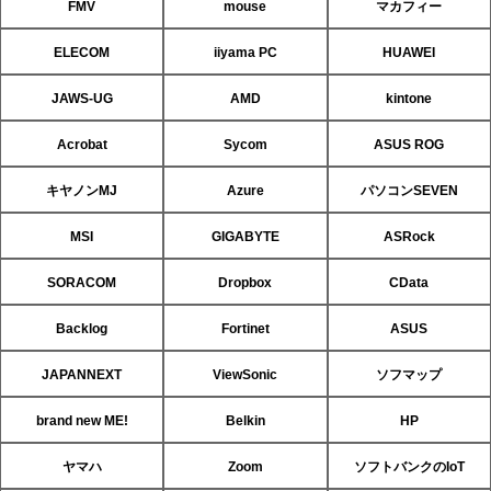
FMV
mouse
マカフィー
ELECOM
iiyama PC
HUAWEI
JAWS-UG
AMD
kintone
Acrobat
Sycom
ASUS ROG
キヤノンMJ
Azure
パソコンSEVEN
MSI
GIGABYTE
ASRock
SORACOM
Dropbox
CData
Backlog
Fortinet
ASUS
JAPANNEXT
ViewSonic
ソフマップ
brand new ME!
Belkin
HP
ヤマハ
Zoom
ソフトバンクのIoT