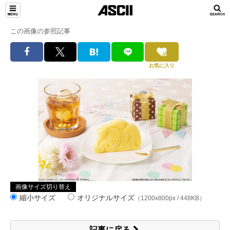
この画像の参照記事
お気に入り
画像サイズ切り替え
縮小サイズ
オリジナルサイズ
（1200x800px / 448KB）
記事に戻る