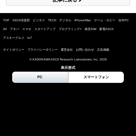
TOP
ASCII倶楽部
ビジネス
TECH
デジタル
iPhone/Mac
ゲーム・ホビー
自作PC
AV
アキバ
スマホ
スタートアップ
プログラミング+
格安SIM
家電ASCII
アスキーグルメ
IoT
サイトポリシー
プライバシーポリシー
運営会社
お問い合わせ
広告掲載
© KADOKAWA ASCII Research Laboratories, Inc.
2026
表示形式
PC
スマートフォン