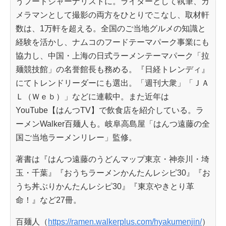
うフードジャーナリストに。ライターとして執筆、カ
メラマンとして撮影の両方をひとりでこなし、取材軒
数は、1万軒を超える。全国のご当地グルメの知識と
経験を活かし、ナムコのフードテーマパーク事業にも
協力し、中国・上海の日式ラーメンテーマパーク「拉
麺競技館」の名誉館長も務める。『日経トレンディ』
にてトレンドリーダーにも選出。「週刊大衆」「ＪＡ
Ｌ（Ｗｅｂ）」などに連載中。また近年は
YouTube【はんつTV】で飲食店を紹介している。ラ
ーメンWalker百麺人も。岐阜高島屋「はんつ遠藤の全
国ご当地ラーメンリレー」監修。
著書は『はんつ遠藤のうどんマップ東京・神奈川・埼
玉・千葉』『おうちラーメンかんたんレシピ30』『お
うち丼ぶりかんたんレシピ30』『東京やきとり革
命！』など27冊。
百麺人（
https://ramen.walkerplus.com/hyakumenjin/
）