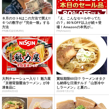
８月のロト6はこの方法で買え!!
「え、こんなセールやってた
６つの数字が『完全一致』する
の？」80％OFF以上が続々登
方法
場！Amazonの本気が...
PR(株式会社MURA)
PR(Amazon)
大判チャーシュー入り！ 魁力屋
賞味期限60日!? ラーメンオタク
「京都背脂醤油ラーメン」が冷
も納得な日清チルド「山形冷や
凍食品に
しラーメン」と夏の...
2026年8月3日
2026年7月17日