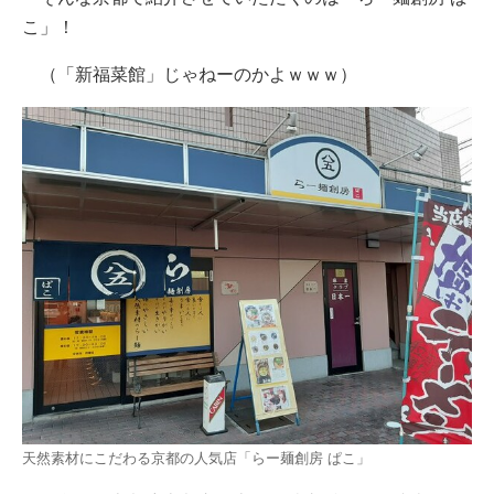
こ」！
（「新福菜館」じゃねーのかよｗｗｗ）
天然素材にこだわる京都の人気店「らー麺創房 ぱこ」