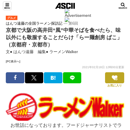
グルメ
はんつ遠藤の全国ラーメン探訪記
― 第6回
京都で大阪の高井田“風”中華そばを食べたら、味
以外にも敬服することだらけ「らー麺創房 ぱこ」
（京都府・京都市）
文● はんつ遠藤 編集● ラーメンWalker
[PC表示へ]
2021年02月18日 12時00分更新
お気に入り
お世話になっております。フードジャーナリストでラ