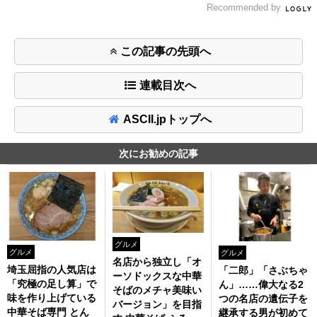
Recommended by
この記事の先頭へ
連載目次へ
ASCII.jpトップへ
次にお勧めの記事
グルメ
グルメ
グルメ
名店から独立し「オ
埼玉屈指の人気店は
「二郎」「さぶちゃ
ーソドックスな中華
「究極の足し算」で
ん」……偉大なる2
そばのメチャ美味い
味を作り上げている
つの名店の遺伝子を
バージョン」を目指
中華そば専門 とん
継承する男が初めて