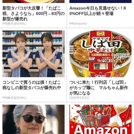
新型タバコが大反響！「たばこ
Amazon今日も見逃せない！8
税、さようなら」600円→83円の
0%OFF以上が続々登場
新型が爆売れ
PR(株式会社HAL)
PR(Amazon)
コンビニで買うのは損！たばこ
ついに来た！行列店「しば田」
税なしの新型タバコが爆売れ中
がカップ麺に マルちゃん新作
が気になる
PR(株式会社HAL)
2026年5月3日