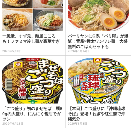
一風堂、すず鬼、麺屋こころ
バーミヤンにG系「バミ郎」が爆
も！ファミマ冷し麺が豪華すぎ
誕！背脂×極太ワシワシ麺 大盛
無料のごはんセットも
2026年5月9日
2026年5月14日
「ごつ盛り」初のまぜそば 麺9
【本日】ごつ盛りに「沖縄琉球
0gの大盛り、にんにく醤油でガ
そば」登場！ねぎや紅生姜で沖
ツン
縄気分
2026年6月13日
2026年8月3日