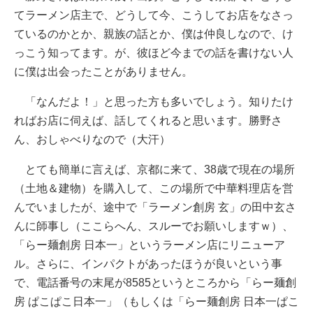
てラーメン店主で、どうして今、こうしてお店をなさっ
ているのかとか、親族の話とか、僕は仲良しなので、け
っこう知ってます。が、彼ほど今までの話を書けない人
に僕は出会ったことがありません。
「なんだよ！」と思った方も多いでしょう。知りたけ
ればお店に伺えば、話してくれると思います。勝野さ
ん、おしゃべりなので（大汗）
とても簡単に言えば、京都に来て、38歳で現在の場所
（土地＆建物）を購入して、この場所で中華料理店を営
んでいましたが、途中で「ラーメン創房 玄」の田中玄さ
んに師事し（ここらへん、スルーでお願いしますｗ）、
「らー麺創房 日本一」というラーメン店にリニューア
ル。さらに、インパクトがあったほうが良いという事
で、電話番号の末尾が8585というところから「らー麺創
房 ぱこぱこ日本一」（もしくは「らー麺創房 日本一ぱこ