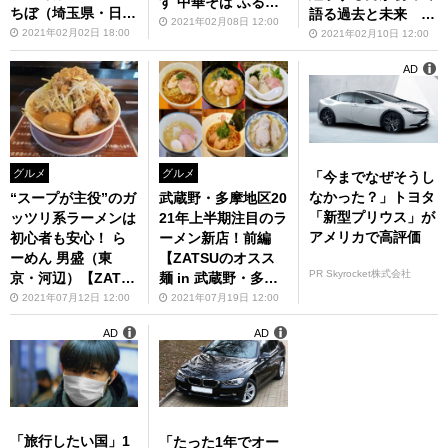
す 中華そば ふるい
ちぼ（埼玉県・日高
語る過去と未来 の
ち（東京・羽村）
2021年02月08日 12:00
市）【ピラティスイ
スた（東京・大井
2021年02月02日 18:00
2021年02月10日 12:00
【ZATSUのオスス
ンストラクターの健
町）（前編）
麺 in 武蔵野・多
AD
康的ラーメンライフ
摩】第45回
♪】第14回
グルメ
グルメ
「今までなぜそうし
なかった？」トヨタ
“スープが主役”のガ
武蔵野・多摩地区20
「新型プリウス」が
ッツリ系ラーメンは
21年上半期注目のラ
アメリカで高評価
初心者も安心！ ら
ーメン新店！前編
ーめん 男盛（東
【ZATSUのオスス
PR Skyrocket株式会社
京・河辺）【ZATS
麺 in 武蔵野・多
Uのオスス麺 in 武
摩】第63回
2021年07月12日 12:00
2021年07月19日 12:00
蔵野・多摩】第62回
AD
AD
「旅行したい国」1
「たった1年でオー