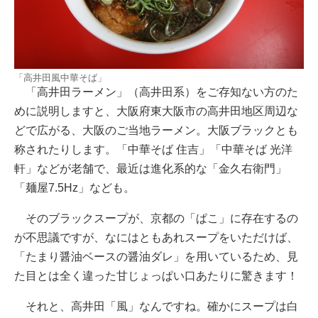
「高井田風中華そば」
「高井田ラーメン」（高井田系）をご存知ない方のた
めに説明しますと、大阪府東大阪市の高井田地区周辺な
どで広がる、大阪のご当地ラーメン。大阪ブラックとも
称されたりします。「中華そば 住吉」「中華そば 光洋
軒」などが老舗で、最近は進化系的な「金久右衛門」
「麺屋7.5Hz」なども。
そのブラックスープが、京都の「ぱこ」に存在するの
が不思議ですが、なにはともあれスープをいただけば、
「たまり醤油ベースの醤油ダレ」を用いているため、見
た目とは全く違った甘じょっぱい口あたりに驚きます！
それと、高井田「風」なんですね。確かにスープは白