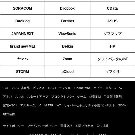
SORACOM
Dropbox
CData
Backlog
Fortinet
ASUS
JAPANNEXT
ViewSonic
ソフマップ
brand new ME!
Belkin
HP
ヤマハ
Zoom
ソフトバンクのIoT
STORM
pCloud
ソフクリ
TOP
ASCII倶楽部
ビジネス
TECH
デジタル
iPhone/Mac
ホビー
自作PC
AV
アキバ
スマホ
スタートアップ
プログラミング+
ゲーム
格安SIM
倶楽部情報局
家電ASCII
アスキーグルメ
MITTR
IoT
サイバーセキュリティ小説コンテスト
SDGs
地方活性
サイトポリシー
プライバシーポリシー
運営会社
お問い合わせ
広告掲載