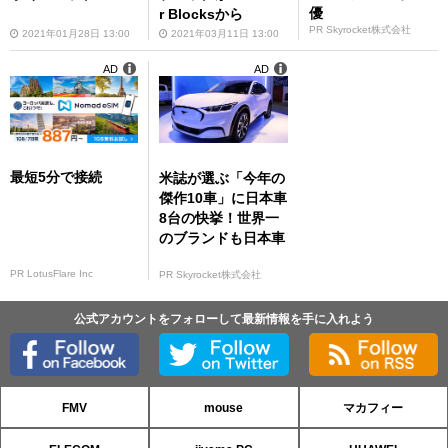
優
r Blocksから
PR Skyrocket株式会社
2021年01月28日 13:00
2021年03月11日 13:00
AD
AD
最短5分で接続
米誌が選ぶ「今年の
傑作10車」に日本車
8台の快挙！世界一
のブランドも日本車
PR LotusFlare Inc
PR Skyrocket株式会社
公式アカウントをフォローして最新情報を手に入れよう
FMV
mouse
マカフィー