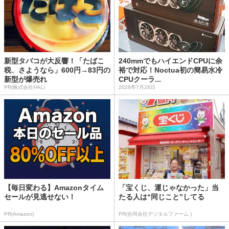
新型タバコが大反響！「たばこ
240mmでもハイエンドCPUに余
税、さようなら」600円→83円の
裕で対応！Noctua初の簡易水冷
新型が爆売れ
CPUクーラ...
PR(株式会社HAL)
2026年7月28日
【毎日変わる】Amazonタイム
「宝くじ、運じゃなかった」当
セールが見逃せない！
たる人は“同じこと”してる
PR(Amazon)
PR(合同会社デジタルファーム )