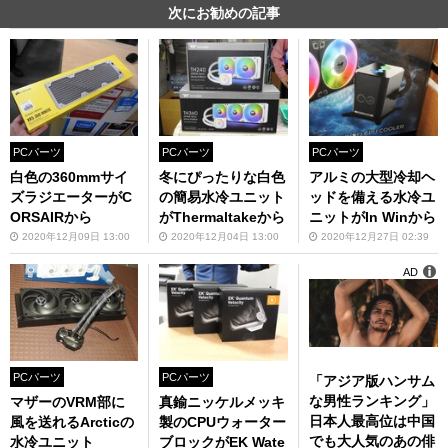
次にお勧めの記事
PCパーツ
PCパーツ
PCパーツ
白色の360mmサイ
冬にぴったりな白色
アルミの大型冷却ヘ
ズラジエーターがC
の簡易水冷ユニット
ッドを備える水冷ユ
ORSAIRから
がThermaltakeから
ニットがIn Winから
2020年12月09日 13:00
2020年12月04日 13:00
2020年12月27日 02:39
AD
PCパーツ
PCパーツ
「アジア版ハンサム
な男性ランキング」
マザーのVRM部に
真鍮ニッケルメッキ
日本人最高位は中国
風を送れるArcticの
製のCPUウォーター
でも大人気のあの俳
水冷ユニット
ブロックがEK Wate