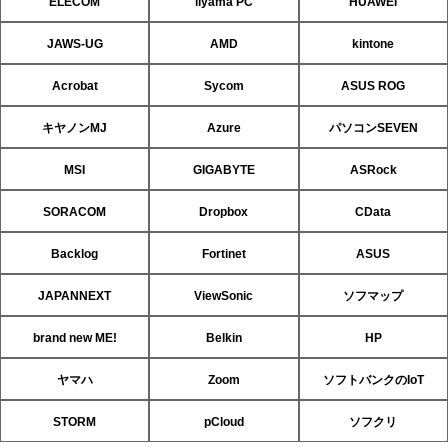
ELECOM
iiyama PC
HUAWEI
JAWS-UG
AMD
kintone
Acrobat
Sycom
ASUS ROG
キヤノンMJ
Azure
パソコンSEVEN
MSI
GIGABYTE
ASRock
SORACOM
Dropbox
CData
Backlog
Fortinet
ASUS
JAPANNEXT
ViewSonic
ソフマップ
brand new ME!
Belkin
HP
ヤマハ
Zoom
ソフトバンクのIoT
STORM
pCloud
ソフクリ