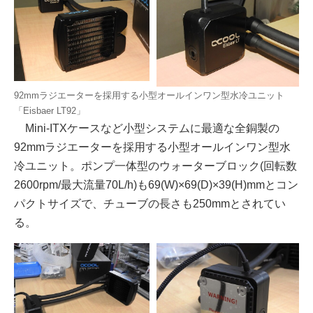
92mmラジエーターを採用する小型オールインワン型水冷ユニット
「Eisbaer LT92」
Mini-ITXケースなど小型システムに最適な全銅製の
92mmラジエーターを採用する小型オールインワン型水
冷ユニット。ポンプ一体型のウォーターブロック(回転数
2600rpm/最大流量70L/h)も69(W)×69(D)×39(H)mmとコン
パクトサイズで、チューブの長さも250mmとされてい
る。