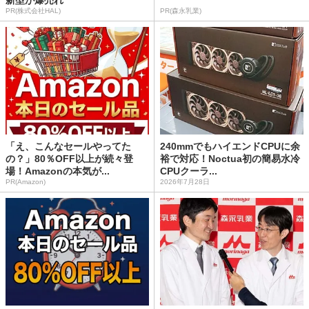
PR(株式会社HAL)
PR(森永乳業)
「え、こんなセールやってた
240mmでもハイエンドCPUに余
の？」80％OFF以上が続々登
裕で対応！Noctua初の簡易水冷
場！Amazonの本気が...
CPUクーラ...
PR(Amazon)
2026年7月28日