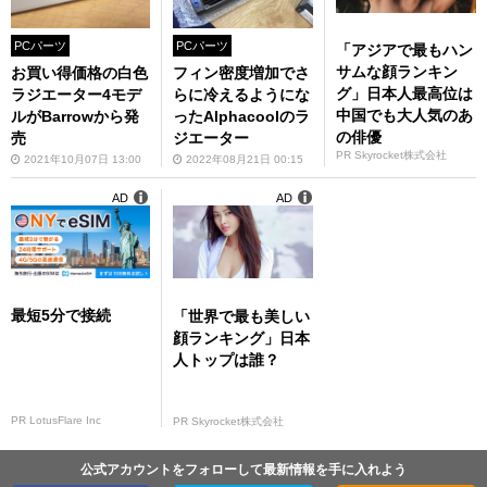
PCパーツ
PCパーツ
「アジアで最もハン
サムな顔ランキン
お買い得価格の白色
フィン密度増加でさ
グ」日本人最高位は
ラジエーター4モデ
らに冷えるようにな
中国でも大人気のあ
ルがBarrowから発
ったAlphacoolのラ
の俳優
売
ジエーター
PR Skyrocket株式会社
2021年10月07日 13:00
2022年08月21日 00:15
AD
AD
最短5分で接続
「世界で最も美しい
顔ランキング」日本
人トップは誰？
PR LotusFlare Inc
PR Skyrocket株式会社
公式アカウントをフォローして最新情報を手に入れよう