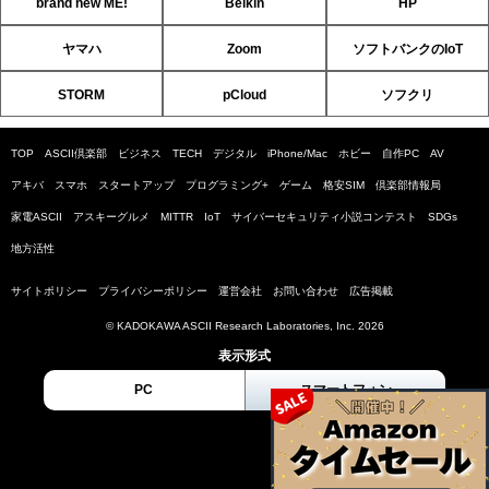
brand new ME!
Belkin
HP
ヤマハ
Zoom
ソフトバンクのIoT
STORM
pCloud
ソフクリ
TOP
ASCII倶楽部
ビジネス
TECH
デジタル
iPhone/Mac
ホビー
自作PC
AV
アキバ
スマホ
スタートアップ
プログラミング+
ゲーム
格安SIM
倶楽部情報局
家電ASCII
アスキーグルメ
MITTR
IoT
サイバーセキュリティ小説コンテスト
SDGs
地方活性
サイトポリシー
プライバシーポリシー
運営会社
お問い合わせ
広告掲載
© KADOKAWA ASCII Research Laboratories, Inc. 2026
表示形式
PC
スマートフォン