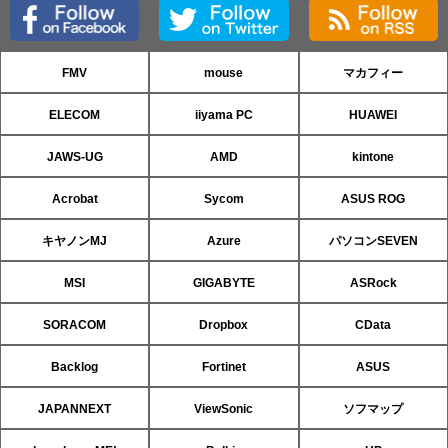
FMV
mouse
マカフィー
ELECOM
iiyama PC
HUAWEI
JAWS-UG
AMD
kintone
Acrobat
Sycom
ASUS ROG
キヤノンMJ
Azure
パソコンSEVEN
MSI
GIGABYTE
ASRock
SORACOM
Dropbox
CData
Backlog
Fortinet
ASUS
JAPANNEXT
ViewSonic
ソフマップ