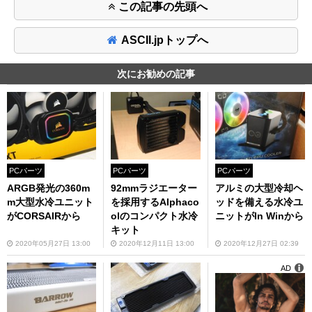
この記事の先頭へ
ASCII.jpトップへ
次にお勧めの記事
PCパーツ
PCパーツ
PCパーツ
ARGB発光の360m
92mmラジエーター
アルミの大型冷却ヘ
m大型水冷ユニット
を採用するAlphaco
ッドを備える水冷ユ
がCORSAIRから
olのコンパクト水冷
ニットがIn Winから
キット
2020年05月27日 13:00
2020年12月11日 13:00
2020年12月27日 02:39
AD