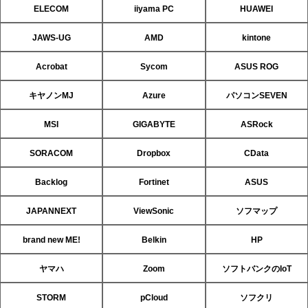
ELECOM
iiyama PC
HUAWEI
JAWS-UG
AMD
kintone
Acrobat
Sycom
ASUS ROG
キヤノンMJ
Azure
パソコンSEVEN
MSI
GIGABYTE
ASRock
SORACOM
Dropbox
CData
Backlog
Fortinet
ASUS
JAPANNEXT
ViewSonic
ソフマップ
brand new ME!
Belkin
HP
ヤマハ
Zoom
ソフトバンクのIoT
STORM
pCloud
ソフクリ