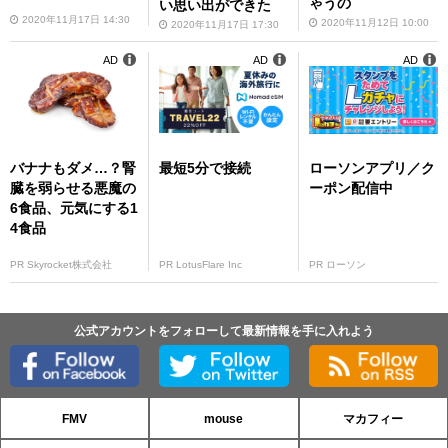
ゃうの
い思い出ができた
2020年11月17日 14:30
2020年11月12日 10:00
2020年11月17日 17:30
AD
AD
AD
バナナもダメ…？腎
最短5分で接続
ローソンアプリ／ク
臓を弱らせる悪魔の
ーポン配信中
6食品、元気にする1
4食品
PR Skyrocket株式会社
PR LotusFlare Inc
PR ローソン
公式アカウントをフォローして最新情報を手に入れよう
FMV
mouse
マカフィー