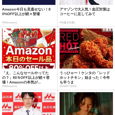
Amazon今日も見逃せない！8
アマゾンで大人気！血圧対策は
0%OFF以上が続々登場
コーヒーに足してみて
PR(Amazon)
PR(森永乳業)
「え、こんなセールやってた
うっひゃー！ケンタの「レッド
の？」80％OFF以上が続々登
ホットチキン」始まった！今年
場！Amazonの本気が...
も辛うま
PR(Amazon)
2026年7月8日