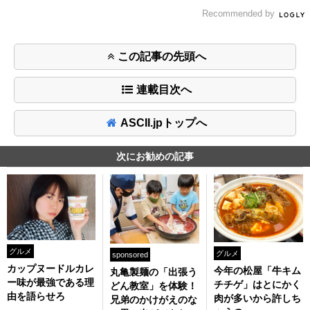
Recommended by
この記事の先頭へ
連載目次へ
ASCII.jpトップへ
次にお勧めの記事
グルメ
グルメ
sponsored
カップヌードルカレ
今年の松屋「牛キム
丸亀製麺の「出張う
ー味が最強である理
チチゲ」はとにかく
どん教室」を体験！
由を語らせろ
肉が多いから許しち
兄弟のかけがえのな