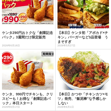
ケンタ290円おトクな「創業記念
【本日】ケンタ初「アボカド×チ
パック」3週間だけ限定販売
キン」バーガーなど3品登場 う
まそすぎ
2026年6月16日
2026年5月27日
ケンタ、990円でチキンも、クリ
【本日】かつや「チキンカツ×モ
スピーも！お得な「創業記念パ
ツ」発売、“飯泥棒”な予感しか
ック」本日スタート
しない
2026年6月17日
2026年6月1日