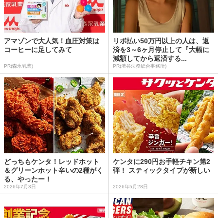
アマゾンで大人気！血圧対策は
リボ払い50万円以上の人は、返
コーヒーに足してみて
済を3～6ヶ月停止して『大幅に
減額してから返済する...
PR(森永乳業)
PR(渋谷法務総合事務所)
どっちもケンタ！レッドホット
ケンタに290円お手軽チキン第2
＆グリーンホット辛いの2種がく
弾！ スティックタイプが新しい
る、やったー！
2026年7月3日
2026年5月28日